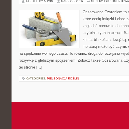
POSTED BY ADMIN
MAR - 29 - 2026
MOŻLIWOŚĆ KOMENTOWA
Oczarowana Czytaniem to m
które cenią książki i chcą z
zaglądać ponownie do kanon
czytelniczych inspiracji. 
klimat bliskości z książką,
literaturą może być czymś 
na spędzenie wolnego czasu. To również droga do rozwijania wyob
rozrywkę z głębszym spojrzeniem. Zobacz także Oczarowana Czy
tej stronie […]
CATEGORIES:
PIELĘGNACJA ROŚLIN