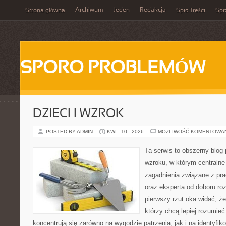
Archiwum
Jeden
Redakcja
Strona główna
Spis Treści
Spr
SPORO PROBLEMÓW
DZIECI I WZROK
POSTED BY ADMIN
KWI - 10 - 2026
MOŻLIWOŚĆ KOMENTOWA
Ta serwis to obszerny blog
wzroku, w którym centralne
zagadnienia związane z pra
oraz eksperta od doboru ro
pierwszy rzut oka widać, że 
którzy chcą lepiej rozumieć
koncentrują się zarówno na wygodzie patrzenia, jak i na identyfik