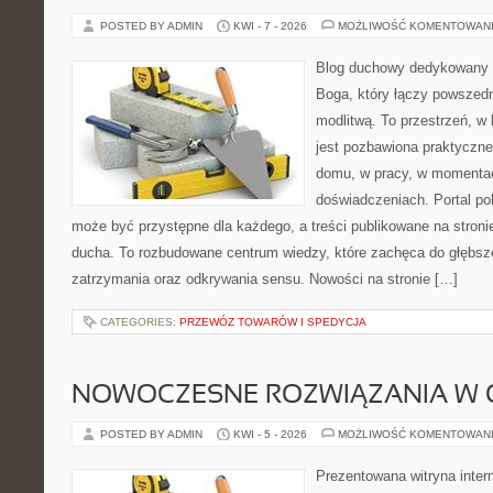
POSTED BY ADMIN
KWI - 7 - 2026
MOŻLIWOŚĆ KOMENTOWAN
Blog duchowy dedykowany 
Boga, który łączy powszed
modlitwą. To przestrzeń, w
jest pozbawiona praktyczn
domu, w pracy, w momentac
doświadczeniach. Portal po
może być przystępne dla każdego, a treści publikowane na stron
ducha. To rozbudowane centrum wiedzy, które zachęca do głębs
zatrzymania oraz odkrywania sensu. Nowości na stronie […]
CATEGORIES:
PRZEWÓZ TOWARÓW I SPEDYCJA
NOWOCZESNE ROZWIĄZANIA W 
POSTED BY ADMIN
KWI - 5 - 2026
MOŻLIWOŚĆ KOMENTOWAN
Prezentowana witryna inter