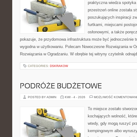
praktyczna wiedza spotyka 
przestrzeń online została 
poszukujących inspiracji z
furtkami, miejscami postoj
osłonowymi, a także poręcza
pokazuje, że przydomowa infrastruktura może być jednocześnie trw
wygodna w użytkowaniu. Polecam Nowoczesne Rozwiązania w O
Rozwiązania w Ogradzaniu. W obrębie tej witryny czytelnik odnajd
CATEGORIES:
DSKRAKOW
PODRÓŻE BUDŻETOWE
POSTED BY ADMIN
KWI - 4 - 2026
MOŻLIWOŚĆ KOMENTOWAN
To miejsce zostało stworz
kochających wolność, które
wtedy, gdy mogą ruszyć prz
kempingowym albo wyruszy