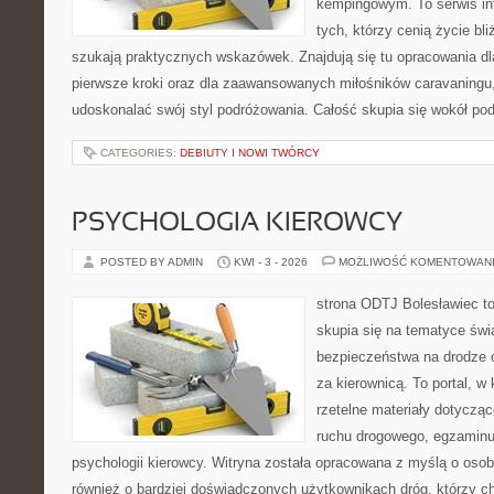
kempingowym. To serwis in
tych, którzy cenią życie bli
szukają praktycznych wskazówek. Znajdują się tu opracowania dl
pierwsze kroki oraz dla zaawansowanych miłośników caravaningu,
udoskonalać swój styl podróżowania. Całość skupia się wokół po
CATEGORIES:
DEBIUTY I NOWI TWÓRCY
PSYCHOLOGIA KIEROWCY
POSTED BY ADMIN
KWI - 3 - 2026
MOŻLIWOŚĆ KOMENTOWAN
strona ODTJ Bolesławiec to
skupia się na tematyce świ
bezpieczeństwa na drodze o
za kierownicą. To portal, w
rzetelne materiały dotycząc
ruchu drogowego, egzaminu 
psychologii kierowcy. Witryna została opracowana z myślą o oso
również o bardziej doświadczonych użytkownikach dróg, którzy ch