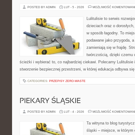
POSTED BY ADMIN
LUT - 5 - 2026
MOŻLIWOŚĆ KOMENTOWAN
Lulitulisie to serwis rozwo
dzieciach oraz o dorosłych
w sposób łagodny. To miejs
podawane jako przygoda, a
zamieniają się w frajdę. St
twórczością, dzięki czemu
ścieżki i wybierać to, co najbardziej ciekawi. Polecamy Lulitulisie
stworzenie bezpiecznej przestrzeni, w której edukacja odbywa się
CATEGORIES:
PRZEPISY ZERO-WASTE
PIEKARY ŚLĄSKIE
POSTED BY ADMIN
LUT - 4 - 2026
MOŻLIWOŚĆ KOMENTOWAN
Ta witryna to blog turystyc
śląski – miejsce, w którym