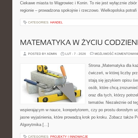
Ciekawe miasta to Wągrowiec i Konin. To nie jest wyłącznie zbió
regionie – prowadzona spokojnie i rzeczowo. Wielkopolska potrafi
CATEGORIES:
HANDEL
MATEMATYKA W ŻYCIU CODZIE
POSTED BY ADMIN
LUT - 7 - 2026
MOŻLIWOŚĆ KOMENTOWAN
Strona „Matematyka dla każ
ćwiczeń, w której liczby pr
stają się językiem opisu świ
osób, które chcą zrozumie
oraz dla tych, którzy potrz
tematów. Niezależnie od te
wspierającym w nauce, korepetytorem, czy po prostu dorosłym uc
jasne wyjaśnienia, które prowadzą krok po kroku. Zobacz także 
Algorytmika […]
CATEGORIES:
PROJEKTY I INNOWACJE