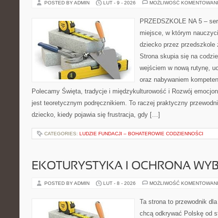
POSTED BY ADMIN
LUT - 9 - 2026
MOŻLIWOŚĆ KOMENTOWAN
PRZEDSZKOLE NA 5 – serw
miejsce, w którym nauczyci
dziecko przez przedszkole 
Strona skupia się na codzi
wejściem w nową rutynę, u
oraz nabywaniem kompetenc
Polecamy Święta, tradycje i międzykulturowość i Rozwój emocjon
jest teoretycznym podręcznikiem. To raczej praktyczny przewodni
dziecko, kiedy pojawia się frustracja, gdy […]
CATEGORIES:
LUDZIE FUNDACJI – BOHATEROWIE CODZIENNOŚCI
EKOTURYSTYKA I OCHRONA WY
POSTED BY ADMIN
LUT - 8 - 2026
MOŻLIWOŚĆ KOMENTOWAN
Ta strona to przewodnik dla
chcą odkrywać Polskę od st