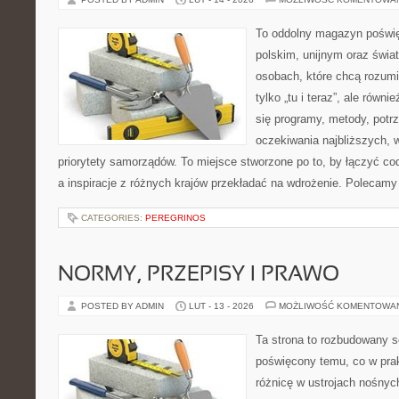
To oddolny magazyn poświę
polskim, unijnym oraz świ
osobach, które chcą rozumie
tylko „tu i teraz”, ale równ
się programy, metody, potrz
oczekiwania najbliższych,
priorytety samorządów. To miejsce stworzone po to, by łączyć co
a inspiracje z różnych krajów przekładać na wdrożenie. Poleca
CATEGORIES:
PEREGRINOS
NORMY, PRZEPISY I PRAWO
POSTED BY ADMIN
LUT - 13 - 2026
MOŻLIWOŚĆ KOMENTOWA
Ta strona to rozbudowany s
poświęcony temu, co w prak
różnicę w ustrojach nośnyc