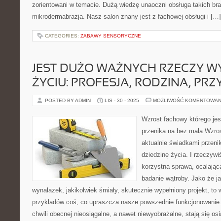
zorientowani w temacie. Dużą wiedzę unaoczni obsługa takich br
mikrodermabrazja. Nasz salon znany jest z fachowej obsługi i […]
CATEGORIES:
ZABAWY SENSORYCZNE
JEST DUŻO WAŻNYCH RZECZY W
ŻYCIU: PROFESJA, RODZINA, PRZ
POSTED BY ADMIN
LIS - 30 - 2025
MOŻLIWOŚĆ KOMENTOWAN
Wzrost fachowy którego je
przenika na bez mała Wzro
aktualnie świadkami przeni
dziedzinę życia. I rzeczywi
korzystna sprawa, ocalająca
badanie wątroby. Jako że ja
wynalazek, jakikolwiek śmiały, skutecznie wypełniony projekt, to
przykładów coś, co upraszcza nasze powszednie funkcjonowanie
chwili obecnej nieosiągalne, a nawet niewyobrażalne, stają się os