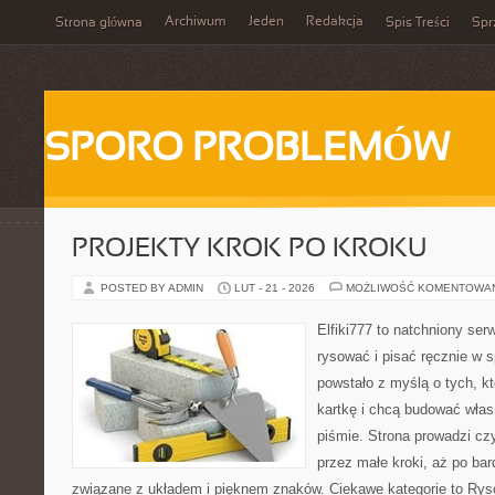
Archiwum
Jeden
Redakcja
Strona główna
Spis Treści
Spr
SPORO PROBLEMÓW
PROJEKTY KROK PO KROKU
POSTED BY ADMIN
LUT - 21 - 2026
MOŻLIWOŚĆ KOMENTOWA
Elfiki777 to natchniony ser
rysować i pisać ręcznie w 
powstało z myślą o tych, kt
kartkę i chcą budować włas
piśmie. Strona prowadzi czy
przez małe kroki, aż po ba
związane z układem i pięknem znaków. Ciekawe kategorie to Rysow