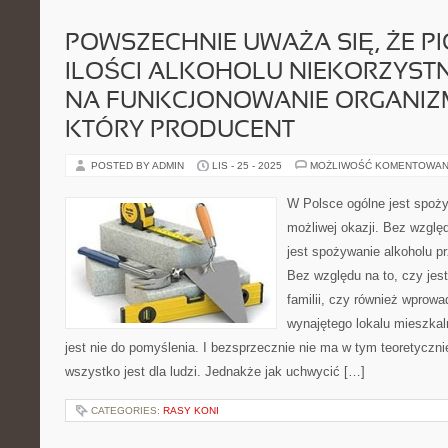
POWSZECHNIE UWAŻA SIĘ, ŻE P
ILOŚCI ALKOHOLU NIEKORZYST
NA FUNKCJONOWANIE ORGANIZ
KTÓRY PRODUCENT
POSTED BY ADMIN
LIS - 25 - 2025
MOŻLIWOŚĆ KOMENTOWAN
W Polsce ogólne jest spoży
możliwej okazji. Bez wzglę
jest spożywanie alkoholu pr
Bez względu na to, czy jest
familii, czy również wprow
wynajętego lokalu mieszkal
jest nie do pomyślenia. I bezsprzecznie nie ma w tym teoretyczni
wszystko jest dla ludzi. Jednakże jak uchwycić […]
CATEGORIES:
RASY KONI