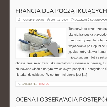
FRANCJA DLA POCZĄTKUJĄCYCH
POSTED BY ADMIN
LUT - 11 - 2026
MOŻLIWOŚĆ KOMENTOWA
Ten serwis to przestrzeń st
planują francuską przygodę
francuszczyznę. To połącz
wojażowania po Republice F
języka, który ułatwia komu
mieszkańcami. Jeśli szukasz
chcesz zrozumieć francuską mentalność i rozmawiać pewniej, tuta
zbudowane właśnie na tym dwuosiowym podejściu. Kategorie to St
historia i dziedzictwo. W centrum tej strony jest […]
CATEGORIES:
THAIFUN
OCENA I OBSERWACJA POSTĘP