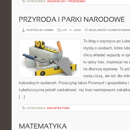
CATEGORIES:
FASHION DIY I PRZERÓBKI
PRZYRODA I PARKI NARODOWE
POSTED BY ADMIN
LUT - 5 - 2026
MOŻLIWOŚĆ KOMENTOWAN
To blog o turystyce po Lub
myślą o osobach, które lubią
chcą układać wyjazdy w sp
tu opisy tras, inspiracje n
na dłuższą wyprawę. To prze
cenią ciszę, ale też dla mi
kulturalnych wydarzeń. Przeczytaj także Przemysł i gospodarka i 
Lubelszczyzna potrafi zaskakiwać: raz kusi nastrojowymi zakąt
[…]
CATEGORIES:
ARCHITEKTURA
MATEMATYKA