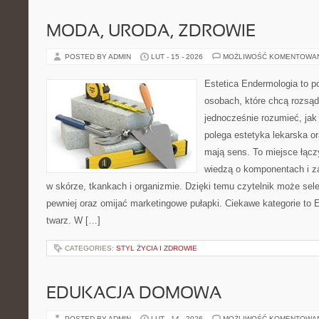
MODA, URODA, ZDROWIE
POSTED BY ADMIN
LUT - 15 - 2026
MOŻLIWOŚĆ KOMENTOWA
Estetica Endermologia to p
osobach, które chcą rozsąd
jednocześnie rozumieć, jak
polega estetyka lekarska or
mają sens. To miejsce łącz
wiedzą o komponentach i z
w skórze, tkankach i organizmie. Dzięki temu czytelnik może se
pewniej oraz omijać marketingowe pułapki. Ciekawe kategorie to E
twarz. W […]
CATEGORIES:
STYL ŻYCIA I ZDROWIE
EDUKACJA DOMOWA
POSTED BY ADMIN
LUT - 14 - 2026
MOŻLIWOŚĆ KOMENTOWA