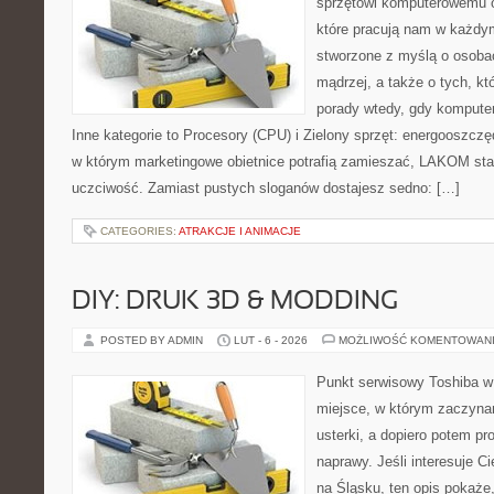
sprzętowi komputerowemu 
które pracują nam w każdym
stworzone z myślą o osoba
mądrzej, a także o tych, kt
porady wtedy, gdy kompute
Inne kategorie to Procesory (CPU) i Zielony sprzęt: energooszczę
w którym marketingowe obietnice potrafią zamieszać, LAKOM staw
uczciwość. Zamiast pustych sloganów dostajesz sedno: […]
CATEGORIES:
ATRAKCJE I ANIMACJE
DIY: DRUK 3D & MODDING
POSTED BY ADMIN
LUT - 6 - 2026
MOŻLIWOŚĆ KOMENTOWAN
Punkt serwisowy Toshiba w 
miejsce, w którym zaczyna
usterki, a dopiero potem p
naprawy. Jeśli interesuje C
na Śląsku, ten opis pokaże