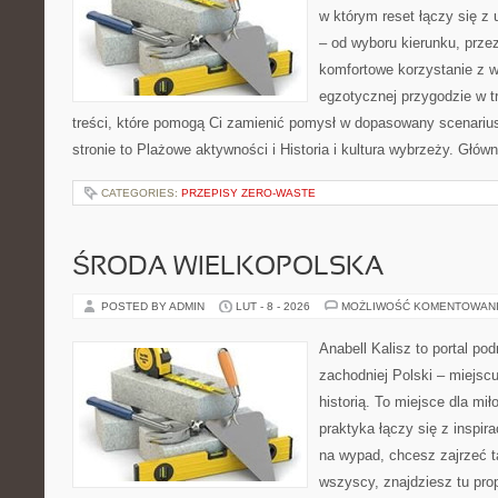
w którym reset łączy się z
– od wyboru kierunku, prze
komfortowe korzystanie z w
egzotycznej przygodzie w tr
treści, które pomogą Ci zamienić pomysł w dopasowany scenariu
stronie to Plażowe aktywności i Historia i kultura wybrzeży. Głów
CATEGORIES:
PRZEPISY ZERO-WASTE
ŚRODA WIELKOPOLSKA
POSTED BY ADMIN
LUT - 8 - 2026
MOŻLIWOŚĆ KOMENTOWAN
Anabell Kalisz to portal po
zachodniej Polski – miejscu
historią. To miejsce dla mi
praktyka łączy się z inspira
na wypad, chcesz zajrzeć t
wszyscy, znajdziesz tu pro