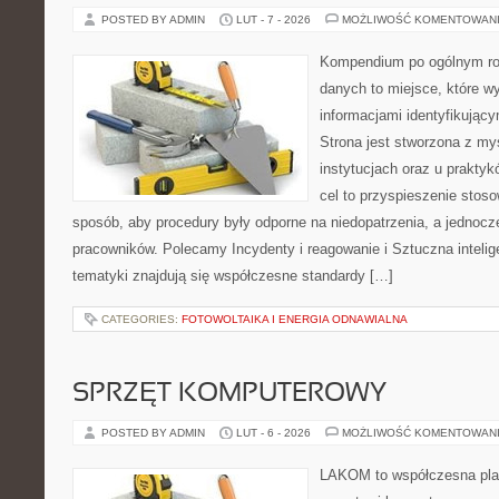
POSTED BY ADMIN
LUT - 7 - 2026
MOŻLIWOŚĆ KOMENTOWAN
Kompendium po ogólnym ro
danych to miejsce, które w
informacjami identyfikują
Strona jest stworzona z my
instytucjach oraz u prakty
cel to przyspieszenie stoso
sposób, aby procedury były odporne na niedopatrzenia, a jednocz
pracowników. Polecamy Incydenty i reagowanie i Sztuczna intelig
tematyki znajdują się współczesne standardy […]
CATEGORIES:
FOTOWOLTAIKA I ENERGIA ODNAWIALNA
SPRZĘT KOMPUTEROWY
POSTED BY ADMIN
LUT - 6 - 2026
MOŻLIWOŚĆ KOMENTOWAN
LAKOM to współczesna pla