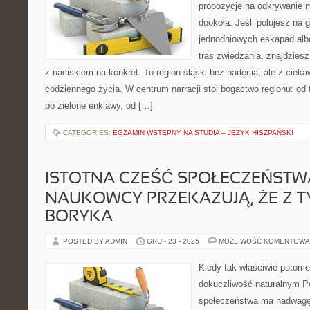
propozycje na odkrywanie m
dookoła. Jeśli polujesz na 
jednodniowych eskapad alb
tras zwiedzania, znajdziesz
z naciskiem na konkret. To region śląski bez nadęcia, ale z ciekawo
codziennego życia. W centrum narracji stoi bogactwo regionu: od
po zielone enklawy, od […]
CATEGORIES:
EGZAMIN WSTĘPNY NA STUDIA – JĘZYK HISZPAŃSKI
ISTOTNA CZEŚĆ SPOŁECZEŃSTW
NAUKOWCY PRZEKAZUJĄ, ŻE Z 
BORYKA
POSTED BY ADMIN
GRU - 23 - 2025
MOŻLIWOŚĆ KOMENTOWA
Kiedy tak właściwie potom
dokuczliwość naturalnym 
społeczeństwa ma nadwagę