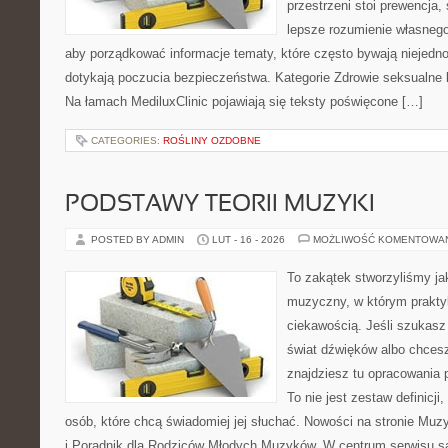
przestrzeni stoi prewencja
lepsze rozumienie własnego
aby porządkować informacje tematy, które często bywają niejedn
dotykają poczucia bezpieczeństwa. Kategorie Zdrowie seksualne 
Na łamach MediluxClinic pojawiają się teksty poświęcone […]
CATEGORIES:
ROŚLINY OZDOBNE
PODSTAWY TEORII MUZYKI
POSTED BY ADMIN
LUT - 16 - 2026
MOŻLIWOŚĆ KOMENTOWA
To zakątek stworzyliśmy ja
muzyczny, w którym prakty
ciekawością. Jeśli szukasz 
świat dźwięków albo chcesz
znajdziesz tu opracowania 
To nie jest zestaw definicji
osób, które chcą świadomiej jej słuchać. Nowości na stronie Mu
i Poradnik dla Rodziców Młodych Muzyków. W centrum serwisu s