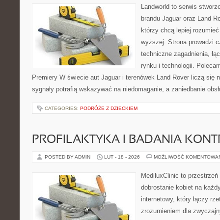
Landworld to serwis stworz
brandu Jaguar oraz Land Rov
którzy chcą lepiej rozumieć
wyższej. Strona prowadzi c
techniczne zagadnienia, łą
rynku i technologii. Polecam
Premiery W świecie aut Jaguar i terenówek Land Rover liczą się 
sygnały potrafią wskazywać na niedomaganie, a zaniedbanie obsł
CATEGORIES:
PODRÓŻE Z DZIECKIEM
PROFILAKTYKA I BADANIA KON
POSTED BY ADMIN
LUT - 18 - 2026
MOŻLIWOŚĆ KOMENTOWA
MediluxClinic to przestrzeń
dobrostanie kobiet na każdy
internetowy, który łączy rz
zrozumieniem dla zwyczajn