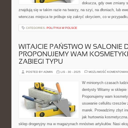
dokucza, gdy owe zmiany 
znajdują się w takim razie na twarzy, na szyi, na dłoniach, lub e
wtenczas miejsca te próbuje się zakryć okryciem, co w przypadk
CATEGORIES:
POLITYKA W POLSCE
WITAJCIE PAŃSTWO W SALONIE 
PROPONUJEMY WAM KOSMETYKI
ZABIEGI TYPU
POSTED BY ADMIN
LIS - 30 - 2025
MOŻLIWOŚĆ KOMENTOWAN
W minionych czasach ludzie
dentysty Witamy w sklepi
Proponujemy wam kosmetyki 
usuwanie cellulitu rzeszów 
marek. Prowadzimy zbyt in
jak hurtownia kosmetyczna
sklep drogeryjny ma w magazynach mnóstwo artykułów. Nasi eksp