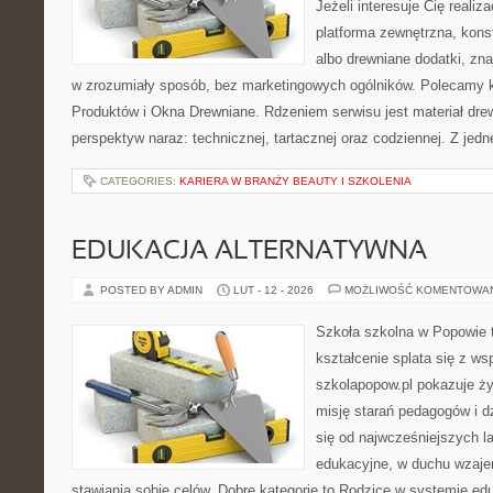
Jeżeli interesuje Cię realiz
platforma zewnętrzna, kons
albo drewniane dodatki, zna
w zrozumiały sposób, bez marketingowych ogólników. Polecamy k
Produktów i Okna Drewniane. Rdzeniem serwisu jest materiał drew
perspektyw naraz: technicznej, tartacznej oraz codziennej. Z jedn
CATEGORIES:
KARIERA W BRANŻY BEAUTY I SZKOLENIA
EDUKACJA ALTERNATYWNA
POSTED BY ADMIN
LUT - 12 - 2026
MOŻLIWOŚĆ KOMENTOWA
Szkoła szkolna w Popowie 
kształcenie splata się z ws
szkolapopow.pl pokazuje ży
misję starań pedagogów i d
się od najwcześniejszych la
edukacyjne, w duchu wzaj
stawiania sobie celów. Dobre kategorie to Rodzice w systemie edu