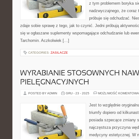
z tym problemem boryka si
nadzwyczajnego, że coraz t
próbuje się odchudzać. Nies
zdaje sobie sprawę z tego, jak to czynić. Jedni próbują aktywności
się w ogłaszane suplementy wspomagające odchudzanie lub ewentu
Tarchomin. Aczkolwiek […]
CATEGORIES:
ZASILACZE
WYRABIANIE STOSOWNYCH NA
PIELĘGNACYJNYCH
POSTED BY ADMIN
GRU - 23 - 2025
MOŻLIWOŚĆ KOMENTOWA
Jest to względnie oryginaln
triumfy dopiero od kilkunast
posiada szpecące zmiany sk
najczęstsza przyczyna węd
medycyny estetycznej. W n