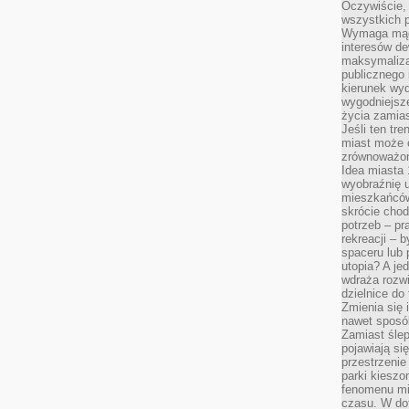
Oczywiście, 
wszystkich 
Wymaga mądr
interesów d
maksymalizac
publicznego 
kierunek wyd
wygodniejsze 
życia zamias
Jeśli ten tr
miast może o
zrównoważona
Idea miasta 
wyobraźnię 
mieszkańców
skrócie chod
potrzeb – pr
rekreacji – 
spaceru lub 
utopia? A je
wdraża rozwi
dzielnice do
Zmienia się i
nawet sposó
Zamiast ślep
pojawiają si
przestrzenie
parki kiesz
fenomenu mi
czasu. W do