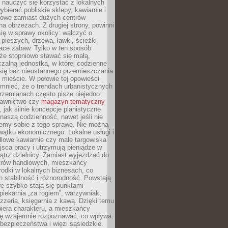
y nauczyć się korzystać z lokalnych
bierać pobliskie sklepy, kawiarnie i
gowe zamiast dużych centrów
a obrzeżach. Z drugiej strony, powinni
ię w sprawy okolicy: walczyć o
a pieszych, drzewa, ławki, ścieżki
lace zabaw. Tylko w ten sposób
że stopniowo stawać się małą,
zalną jednostką, w której codzienne
się bez nieustannego przemieszczania
 mieście. W połowie tej opowieści
mnieć, że o trendach urbanistycznych
przemianach często pisze niejedno
dawnictwo czy
magazyn tematyczny
, jak silnie koncepcje planistyczne
naszą codzienność, nawet jeśli nie
emy sobie z tego sprawę. Nie można
wątku ekonomicznego. Lokalne usługi i
dlowe kawiarnie czy małe targowiska
jsca pracy i utrzymują pieniądze w
trz dzielnicy. Zamiast wyjeżdżać do
ntrów handlowych, mieszkańcy
rodki w lokalnych biznesach, co
 stabilność i różnorodność. Powstają
re szybko stają się punktami
 piekarnia „za rogiem”, warzywniak,
zzeria, księgarnia z kawą. Dzięki temu
biera charakteru, a mieszkańcy
ię wzajemnie rozpoznawać, co wpływa
bezpieczeństwa i więzi sąsiedzkie.