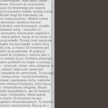
 coworkingowe, małe place zabaw i
onkowe. Kluczem do zrozumienia
asta 15-minutowego jest pojęcie
tychczasowym modelu rozwoju każdy
lometr drogi był traktowany jak
szt nowoczesności. Wielkie centra
obrzeżach, dzielnice biurowe
d dzielnic mieszkaniowych, osiedla
zbawione usług – wszystko to
e przeciętny mieszkaniec spędzał w
 więcej godzin, tracąc je na stanie w
na przesiadki. Dzisiaj coraz wyraźniej
 logika się wyczerpała. Ludzie chcą
ój czas, a miasto 15-minutowe jest
edzi na tę potrzebę. W praktyce
owrót do myślenia o mieście jako o
ych centrów życia. Dzielnice przestają
wymi punktami na mapie, a zyskują
 – ryneczek, skwer, ulicę usługową, w
a załatwić większość spraw bez
i wsiadania do samochodu. To pociąga
 szereg zmian: rozwój komunikacji
werowej, uspokajanie ruchu, sadzenie
enie zielonych korytarzy, które łączą
i i infrastrukturę usługową. Miasto
 tylko wygodniejsze, ale też bardziej
rowiu i środowisku. Warto jednak
 miasto 15-minutowe nie jest
ojektem infrastrukturalnym. To również
alności mieszkańców. Muszą oni z