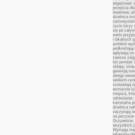
angażować s
przejścia dl
rowerowe, p
dzielnica mo
samowystarc
życie toczy 
się po całym
warto przypo
i lokalnych 
ambitne wy
podkreślając
wpływają na 
zawsze zdaj
też pomijać 
sklepy, osie
generują mie
obiegu wewną
wielkich ce
zostawiają ś
wzmacnia ich
miejsca, któ
odniesienia:
kameralna pi
dzielnica na
zaczynają s
na poczucie 
Oczywiście, 
wszystkich 
Wymaga mądr
interesów d