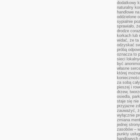
dodatkowy ki
naturalny ko
handlowe na 
oddzielone o
sypialnie po
sprawiało, ż
drodze coraz
korkach lub 
widać, że ta
odzyskać sw
próbą odpowi
oznacza to p
sieci lokaln
być anonimo
własne serce
której możn
koniecznośc
za sobą cały
pieszej i ro
drzew, tworz
osiedla, park
staje się nie
przyjazne zd
zauważyć, że
wyłącznie pr
zmiana ment
jednej stron
zasobów – wy
punkty usłu
handlowych n