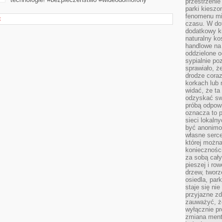
przestrzenie
parki kiesz
fenomenu mi
E
czasu. W do
dodatkowy ki
naturalny ko
handlowe na 
oddzielone o
sypialnie po
sprawiało, ż
drodze coraz
korkach lub 
widać, że ta
odzyskać sw
próbą odpowi
oznacza to p
sieci lokaln
być anonimo
własne serce
której możn
koniecznośc
za sobą cały
pieszej i ro
drzew, tworz
osiedla, park
staje się nie
przyjazne zd
zauważyć, że
wyłącznie pr
zmiana ment