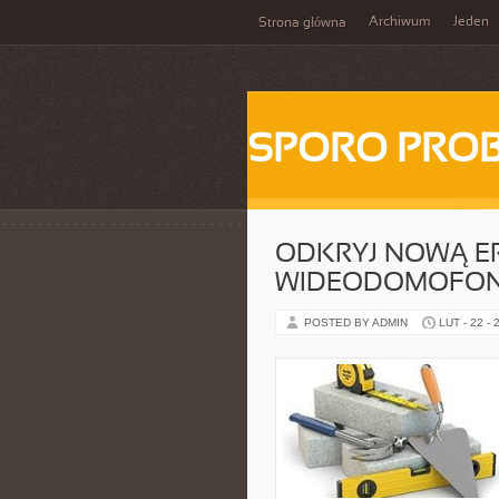
Archiwum
Jeden
Strona główna
SPORO PRO
ODKRYJ NOWĄ ER
WIDEODOMOFON
POSTED BY ADMIN
LUT - 22 - 