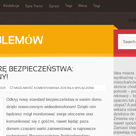
Redakcja
Tagi
Weta
Tagi
Spis Treści
Sprzęt
SUB
BLEMÓW
Ę BEZPIECZEŃSTWA:
Idea miasta 
Y!
wyobraźnię 
mieszkańców
skrócie chod
ODKRYJ
2025
MOŻLIWOŚĆ KOMENTOWANIA
ZOSTAŁA WYŁĄCZONA
potrzeb – pr
NOWĄ
ERĘ
rekreacji – 
BEZPIECZEŃSTWA:
Odkryj nowy standard bezpieczeństwa w swoim domu
spaceru lub 
WIDEODOMOFONY!
utopia? A je
dzięki nowoczesnym wideodomofonom! Dzięki nim
wdraża rozwi
będziesz mógł monitorować swoje otoczenie oraz
dzielnice do
Zmienia się i
komunikować się z gośćmi, nawet będąc poza
nawet sposó
Zamiast ślep
domem.czasami warto zainwestować w najnowsze
pojawiają si
technologie! #bezpieczeństwo #wideodomofony