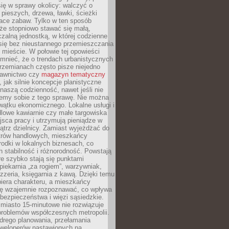
ię w sprawy okolicy: walczyć o
a pieszych, drzewa, ławki, ścieżki
lace zabaw. Tylko w ten sposób
że stopniowo stawać się małą,
zalną jednostką, w której codzienne
się bez nieustannego przemieszczania
 mieście. W połowie tej opowieści
mnieć, że o trendach urbanistycznych
przemianach często pisze niejedno
dawnictwo czy
magazyn tematyczny
, jak silnie koncepcje planistyczne
naszą codzienność, nawet jeśli nie
emy sobie z tego sprawę. Nie można
wątku ekonomicznego. Lokalne usługi i
dlowe kawiarnie czy małe targowiska
jsca pracy i utrzymują pieniądze w
trz dzielnicy. Zamiast wyjeżdżać do
ntrów handlowych, mieszkańcy
rodki w lokalnych biznesach, co
 stabilność i różnorodność. Powstają
re szybko stają się punktami
 piekarnia „za rogiem”, warzywniak,
zzeria, księgarnia z kawą. Dzięki temu
biera charakteru, a mieszkańcy
ię wzajemnie rozpoznawać, co wpływa
bezpieczeństwa i więzi sąsiedzkie.
miasto 15-minutowe nie rozwiązuje
problemów współczesnych metropolii.
ego planowania, przełamania
eweloperów nastawionych na