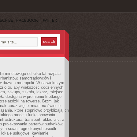
SCRIBE
FACEBOOK
TWITTER
15-minutowego od kilku lat rozpala
urbanistów, samorządowców i
 dużych metropolii. W największym
zi o to, aby większość codziennych
aca, zakupy, szkoła, lekarz, miejsca
była dostępna w promieniu krótkiego
przejażdżki na rowerze. Brzmi jak
dnak coraz więcej miast na świecie
ązania, które stopniowo przybliżają ich
 takiego modelu funkcjonowania.
nfrastruktura, transport, układ ulic, a
b projektowania parterów budynków.
ych ścian i ogrodzonych osiedli
ę lokale usługowe, kawiarnie,