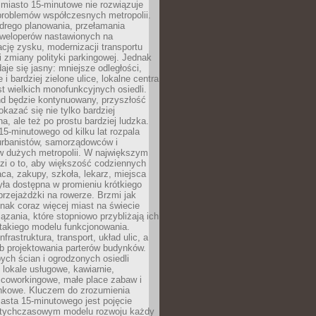
miasto 15-minutowe nie rozwiązuje
problemów współczesnych metropolii.
ego planowania, przełamania
eweloperów nastawionych na
ję zysku, modernizacji transportu
i zmiany polityki parkingowej. Jednak
aje się jasny: mniejsze odległości,
i bardziej zielone ulice, lokalne centra
t wielkich monofunkcyjnych osiedli.
end będzie kontynuowany, przyszłość
kazać się nie tylko bardziej
, ale też po prostu bardziej ludzka.
15-minutowego od kilku lat rozpala
urbanistów, samorządowców i
 dużych metropolii. W największym
zi o to, aby większość codziennych
aca, zakupy, szkoła, lekarz, miejsca
była dostępna w promieniu krótkiego
przejażdżki na rowerze. Brzmi jak
dnak coraz więcej miast na świecie
ązania, które stopniowo przybliżają ich
 takiego modelu funkcjonowania.
nfrastruktura, transport, układ ulic, a
b projektowania parterów budynków.
ych ścian i ogrodzonych osiedli
ę lokale usługowe, kawiarnie,
 coworkingowe, małe place zabaw i
onkowe. Kluczem do zrozumienia
asta 15-minutowego jest pojęcie
tychczasowym modelu rozwoju każdy