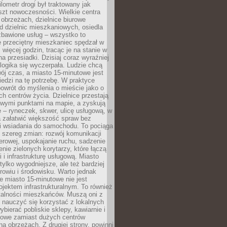
lometr drogi był traktowany jak
szt nowoczesności. Wielkie centra
obrzeżach, dzielnice biurowe
d dzielnic mieszkaniowych, osiedla
zbawione usług – wszystko to
e przeciętny mieszkaniec spędzał w
 więcej godzin, tracąc je na stanie w
na przesiadki. Dzisiaj coraz wyraźniej
 logika się wyczerpała. Ludzie chcą
ój czas, a miasto 15-minutowe jest
edzi na tę potrzebę. W praktyce
owrót do myślenia o mieście jako o
ych centrów życia. Dzielnice przestają
wymi punktami na mapie, a zyskują
 – ryneczek, skwer, ulicę usługową, w
a załatwić większość spraw bez
i wsiadania do samochodu. To pociąga
 szereg zmian: rozwój komunikacji
werowej, uspokajanie ruchu, sadzenie
enie zielonych korytarzy, które łączą
i i infrastrukturę usługową. Miasto
 tylko wygodniejsze, ale też bardziej
rowiu i środowisku. Warto jednak
 miasto 15-minutowe nie jest
ojektem infrastrukturalnym. To również
alności mieszkańców. Muszą oni z
y nauczyć się korzystać z lokalnych
bierać pobliskie sklepy, kawiarnie i
gowe zamiast dużych centrów
a obrzeżach. Z drugiej strony, powinni