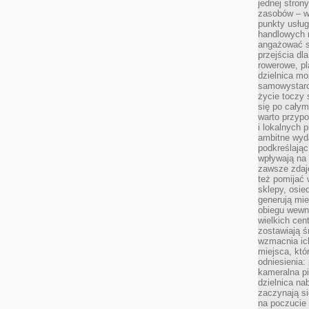
jednej stron
zasobów – wy
punkty usłu
handlowych n
angażować s
przejścia dl
rowerowe, p
dzielnica mo
samowystarc
życie toczy 
się po całym
warto przypo
i lokalnych 
ambitne wy
podkreślając
wpływają na 
zawsze zdaj
też pomijać 
sklepy, osie
generują mie
obiegu wewną
wielkich ce
zostawiają ś
wzmacnia ich
miejsca, któ
odniesienia:
kameralna pi
dzielnica na
zaczynają s
na poczucie 