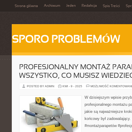
Archiwum
Jeden
Redakcja
Strona główna
Spis Treści
Spr
SPORO PROBLEMÓW
PROFESJONALNY MONTAŻ PARA
WSZYSTKO, CO MUSISZ WIEDZIE
POSTED BY ADMIN
KWI - 9 - 2025
MOŻLIWOŚĆ KOMENTOWAN
W dzisiejszym wpisie przy
profesjonalnego montażu pa
jakie są najważniejsze krok
końcowy był zadowalający.
#montażparapetów #profesj