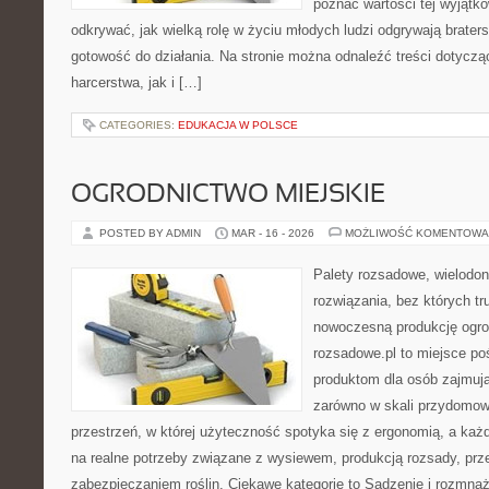
poznać wartości tej wyjątk
odkrywać, jak wielką rolę w życiu młodych ludzi odgrywają brater
gotowość do działania. Na stronie można odnaleźć treści dotycząc
harcerstwa, jak i […]
CATEGORIES:
EDUKACJA W POLSCE
OGRODNICTWO MIEJSKIE
POSTED BY ADMIN
MAR - 16 - 2026
MOŻLIWOŚĆ KOMENTOWA
Palety rozsadowe, wielodoni
rozwiązania, bez których t
nowoczesną produkcję ogrod
rozsadowe.pl to miejsce p
produktom dla osób zajmuj
zarówno w skali przydomowe
przestrzeń, w której użyteczność spotyka się z ergonomią, a każ
na realne potrzeby związane z wysiewem, produkcją rozsady, pr
zabezpieczaniem roślin. Ciekawe kategorie to Sadzenie i rozmnaża