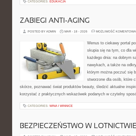
CATEGORIES:
EDUKACJA
ZABIEGI ANTI-AGING
POSTED BY ADMIN
MAR - 18 - 2026
MOŻLIWOŚĆ KOMENTOWA
Wenus to ciekawy portal poś
skupia się na tym, co dla w
każdego dnia: na dobrym s
nawykach, a także na odkr
którym można poczuć się ba
stworzone dla osób, które 
skórze, poznawać świat produktów beauty, śledzić aktualne inspir
korzystać z praktycznych wskazówek podanych w czytelny sposó
CATEGORIES:
WINA I WINNICE
BEZPIECZEŃSTWO W LOTNICTWI