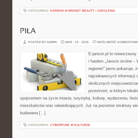
CATEGORIES:
KARIERA W BRANŻY BEAUTY I SZKOLENIA
PIŁA
POSTED BY ADMIN
MAR - 15 - 2026
MOŻLIWOŚĆ KOMENTOWA
E-jarocin.pl to nowoczesny 
i hasłem „Jarocin on-line –
regionie!” jasno pokazuje, ż
najciekawszych informacji o
okolicznych miejscowościac
przestrzeń, w którym lokal
spojrzeniem na życie miasta, turystykę, kulturę, wydarzenia, hist
mieszkańców oraz odwiedzających. Już na poziomie struktury wida
budowana […]
CATEGORIES:
CYBERPUNK W KULTURZE