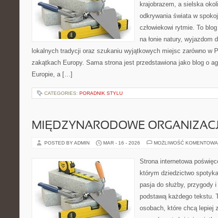
krajobrazem, a sielska okoli
odkrywania świata w spoko
człowiekowi rytmie. To bl
na łonie natury, wyjazdom 
lokalnych tradycji oraz szukaniu wyjątkowych miejsc zarówno w Po
zakątkach Europy. Sama strona jest przedstawiona jako blog o ag
Europie, a […]
CATEGORIES:
PORADNIK STYLU
MIĘDZYNARODOWE ORGANIZAC
POSTED BY ADMIN
MAR - 16 - 2026
MOŻLIWOŚĆ KOMENTOWA
Strona internetowa poświęc
którym dziedzictwo spotyka
pasja do służby, przygody i
podstawą każdego tekstu. T
osobach, które chcą lepiej