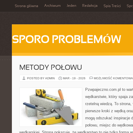
Archiwum
Jeden
Redakcja
Strona główna
Spis Treści
Spr
SPORO PROBLEMÓW
METODY POŁOWU
POSTED BY ADMIN
MAR - 19 - 2026
MOŻLIWOŚĆ KOMENTOWA
Pzwpajeczno.com.pl to wart
wędkarstwie, który spaja z
rzetelną wiedzą. To strona
pierwsze kroki z wędką or
mogą odszukać inspiracje d
połowu, miejsc do wędkowan
wędkarskiej. Strona pokazuje, że wędkarstwo to nie tylko forma 