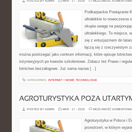
POSTED BY ADMIN
MAR - 17 - 2026
MOŻLIWOŚĆ KOMENTOWA
Podkarpackie Powiązanie K
ultralekkie to nowoczesna s
skupia uwagę na pasjonując
ultralekkiego. To miejsce, 
się z entuzjazmem do latani
łączą się z rzeczywistym 
można postrzegać jako centrum informacji, które opisuje lotnictwo
inżynieryjnych po kwestie szkoleniowe. Zobacz też Prawo i regulac
lotnictwo bezzałogowe. Już sama nazwa […]
CATEGORIES:
INTERNET I NOWE TECHNOLOGIE
AGROTURYSTYKA POZA UTARTY
POSTED BY ADMIN
MAR - 17 - 2026
MOŻLIWOŚĆ KOMENTOWA
Agroturystyka w Polsce i Eu
przestrzeń, w którym wypra