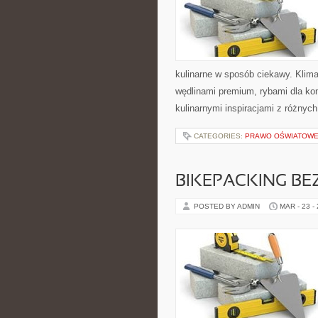
kulinarne w sposób ciekawy. Klima
wędlinami premium, rybami dla ko
kulinarnymi inspiracjami z różnych
CATEGORIES:
PRAWO OŚWIATOWE 
BIKEPACKING BE
POSTED BY ADMIN
MAR - 23 -