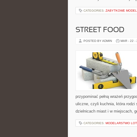
CATEGORIES:
ZABYTKOWE MODE
STREET FOOD
POSTED BY ADMIN
MAR - 22 -
przypominać pełną wrażeń przygod
uliczne, czyli kuchnia, która rodz
dzielnicach miast i w miejscach, g
CATEGORIES:
MODELARSTWO LOT