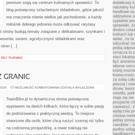
premium stają się centrum kulinarnych opowieści. To
dodatkowy ki
naturalny ko
blog poświęcony szlachetnym składnikom, gdzie jakość
handlowe na 
oddzielone o
ma znaczenie równie wielkie jak pochodzenie, a każdy
sypialnie po
miłośnik dobrego jedzenia może odkrywać rarytasy
sprawiało, ż
drodze coraz
t strony budują tematy związane z delikatesami, szynkami i
korkach lub 
neserów, serami, egzotycznymi składnikami oraz
widać, że ta
odzyskać sw
 stron […]
próbą odpowi
oznacza to p
sieci lokaln
BEZ TAJEMNIC
być anonimo
własne serce
której możn
koniecznośc
Z GRANIC
za sobą cały
pieszej i ro
BIKEPACKING
 2026
MOŻLIWOŚĆ KOMENTOWANIA
ZOSTAŁA WYŁĄCZONA
drzew, tworz
BEZ
osiedla, park
GRANIC
staje się nie
TeamBike.pl to dynamiczna strona poświęcona
przyjazne zd
wyprawom na dwóch kółkach, która łączy w sobie pasję
zauważyć, że
wyłącznie pr
do podróżowania z praktyczną wiedzą. To miejsce
zmiana ment
jednej stron
stworzone dla osób, które chcą ruszyć szerzej niż tylko
zasobów – wy
na codzienną przejażdżkę, a rower traktują nie
punkty usłu
handlowych n