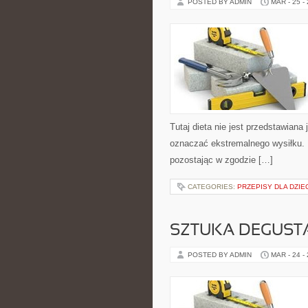
POSTED BY ADMIN
MAR - 25 -
Tutaj dieta nie jest przedstawiana
oznaczać ekstremalnego wysiłku. 
pozostając w zgodzie […]
CATEGORIES:
PRZEPISY DLA DZIE
SZTUKA DEGUSTA
POSTED BY ADMIN
MAR - 24 -