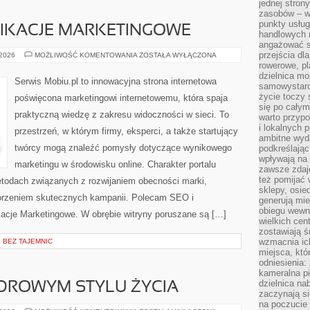
jednej stron
zasobów – wy
punkty usłu
LIKACJE MARKETINGOWE
handlowych n
angażować s
przejścia dl
NARZĘDZIA
 2026
MOŻLIWOŚĆ KOMENTOWANIA
ZOSTAŁA WYŁĄCZONA
I
rowerowe, p
APLIKACJE
dzielnica mo
MARKETINGOWE
Serwis Mobiu.pl to innowacyjna strona internetowa
samowystarc
życie toczy 
poświęcona marketingowi internetowemu, która spaja
się po całym
praktyczną wiedzę z zakresu widoczności w sieci. To
warto przypo
i lokalnych 
przestrzeń, w którym firmy, eksperci, a także startujący
ambitne wy
twórcy mogą znaleźć pomysły dotyczące wynikowego
podkreślając
wpływają na 
marketingu w środowisku online. Charakter portalu
zawsze zdaj
też pomijać 
etodach związanych z rozwijaniem obecności marki,
sklepy, osie
worzeniem skutecznych kampanii. Polecam SEO i
generują mie
obiegu wewną
kacje Marketingowe. W obrębie witryny poruszane są […]
wielkich ce
zostawiają ś
wzmacnia ich
BEZ TAJEMNIC
miejsca, któ
odniesienia:
kameralna pi
dzielnica na
DROWYM STYLU ŻYCIA
zaczynają s
na poczucie 