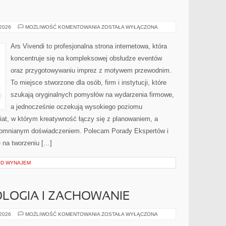
MODA
 2026
MOŻLIWOŚĆ KOMENTOWANIA
ZOSTAŁA WYŁĄCZONA
I
STYL
Ars Vivendi to profesjonalna strona internetowa, która
koncentruje się na kompleksowej obsłudze eventów
oraz przygotowywaniu imprez z motywem przewodnim.
To miejsce stworzone dla osób, firm i instytucji, które
szukają oryginalnych pomysłów na wydarzenia firmowe,
a jednocześnie oczekują wysokiego poziomu
wiat, w którym kreatywność łączy się z planowaniem, a
pomnianym doświadczeniem. Polecam Porady Ekspertów i
ę na tworzeniu […]
OD WYNAJEM
LOGIA I ZACHOWANIE
KOŃSKA
 2026
MOŻLIWOŚĆ KOMENTOWANIA
ZOSTAŁA WYŁĄCZONA
PSYCHOLOGIA
I