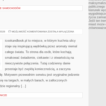
maksymalizac
publicznego 
LE SAMOCHODÓW
kierunek wyd
wygodniejsze 
życia zamias
Jeśli ten tr
miast może o
zrównoważona
STREET
 2026
MOŻLIWOŚĆ KOMENTOWANIA
ZOSTAŁA WYŁĄCZONA
FOOD
icookandbook.pl to miejsce, w którym kuchnia ulicy
staje się inspirującą wędrówką przez aromaty niemal
całego świata. To strona dla osób, które kochają
smakować świadomie, ciekawie i z otwartością na
nieoczywiste połączenia. Tutaj codzienny danie
przestaje być zwykłą koniecznością, a zaczyna
ę. Motywem przewodnim serwisu jest oryginalne jedzenie
i się na targach, w małych barach, w zatłoczonych
dzie regionalny […]
NICZE