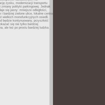
ję zysku, modernizacji transportu
i zmiany polityki parkingowej. Jednak
aje się jasny: mniejsze odległości,
i bardziej zielone ulice, lokalne centra
t wielkich monofunkcyjnych osiedli.
end będzie kontynuowany, przyszłość
kazać się nie tylko bardziej
, ale też po prostu bardziej ludzka.