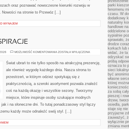
przestrzenie
parki kiesz
ewozach oraz poznawać nowoczesne kierunki rozwoju w
fenomenu mi
 Nowości na stronie to Przewóz […]
czasu. W do
dodatkowy ki
naturalny ko
OD WYNAJEM
handlowe na 
oddzielone o
sypialnie po
sprawiało, ż
PIRACJE
drodze coraz
korkach lub 
WIECZOROWE
 2026
MOŻLIWOŚĆ KOMENTOWANIA
ZOSTAŁA WYŁĄCZONA
widać, że ta
INSPIRACJE
odzyskać sw
próbą odpowi
Świat ubrań to nie tylko sposób na atrakcyjną prezencję,
oznacza to p
ale również wygodę każdego dnia. Nasza strona to
sieci lokaln
być anonimo
przestrzeń, w którym odzież spotykają się z
własne serce
której możn
praktycznością, a szeroki asortyment pozwala znaleźć
koniecznośc
coś na każdą okazję i wszystkie sezony. Tworzymy
za sobą cały
pieszej i ro
miejsce, które inspiruje osoby szukające modnych
drzew, tworz
 jak i na słoneczne dni. To tutaj ponadczasowy styl łączy
osiedla, park
staje się nie
 czemu każdy może odnaleźć swój styl. […]
przyjazne zd
zauważyć, że
wyłącznie pr
ANIEM
zmiana ment