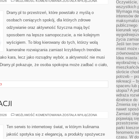
MINIMALIZM
 2026
MOŻLIWOŚĆ KOMENTOWANIA
ZOSTAŁA WYŁĄCZONA
Oczywiście, 
W
wszystkich 
ZDROWYM
STYLU
Wymaga mądr
Drarry.pl to przestrzeń, które powstało z myślą o
ŻYCIA
interesów d
osobach ceniących spokój, dla których zdrowe
maksymalizac
publicznego 
odżywianie oraz aktywność fizyczna mają być
kierunek wyd
wygodniejsze 
sposobem na lepsze samopoczucie, a nie kolejnym
życia zamias
wyścigiem. To blog kierowany do tych, którzy wolą
Jeśli ten tr
miast może o
kameralne rozwiązania zamiast krzykliwych trendów.
zrównoważona
 jako kara, lecz jako rozsądny wybór, a aktywność nie musi
Idea miasta 
wyobraźnię 
Drarry.pl pokazuje, że osoba spokojna może zadbać o ciało,
mieszkańców
skrócie chod
potrzeb – pr
rekreacji – 
CI
spaceru lub 
utopia? A je
wdraża rozwi
dzielnice do
CJI
Zmienia się i
nawet sposó
Zamiast ślep
SZTUKA
 2026
MOŻLIWOŚĆ KOMENTOWANIA
ZOSTAŁA WYŁĄCZONA
pojawiają si
DEGUSTACJI
przestrzenie
Ten serwis to internetowy świat, w którym kulinarna
parki kiesz
fenomenu mi
jakość spotyka się z elegancją, a produkty spożywcze
czasu. W do