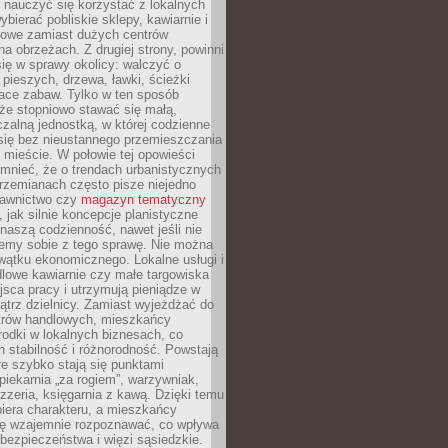
y nauczyć się korzystać z lokalnych
bierać pobliskie sklepy, kawiarnie i
gowe zamiast dużych centrów
a obrzeżach. Z drugiej strony, powinni
ię w sprawy okolicy: walczyć o
a pieszych, drzewa, ławki, ścieżki
lace zabaw. Tylko w ten sposób
że stopniowo stawać się małą,
zalną jednostką, w której codzienne
się bez nieustannego przemieszczania
 mieście. W połowie tej opowieści
mnieć, że o trendach urbanistycznych
przemianach często pisze niejedno
dawnictwo czy
magazyn tematyczny
, jak silnie koncepcje planistyczne
naszą codzienność, nawet jeśli nie
emy sobie z tego sprawę. Nie można
wątku ekonomicznego. Lokalne usługi i
dlowe kawiarnie czy małe targowiska
jsca pracy i utrzymują pieniądze w
trz dzielnicy. Zamiast wyjeżdżać do
ntrów handlowych, mieszkańcy
rodki w lokalnych biznesach, co
 stabilność i różnorodność. Powstają
re szybko stają się punktami
 piekarnia „za rogiem”, warzywniak,
zzeria, księgarnia z kawą. Dzięki temu
biera charakteru, a mieszkańcy
ię wzajemnie rozpoznawać, co wpływa
bezpieczeństwa i więzi sąsiedzkie.