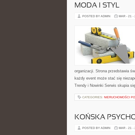
MODA I STYL
POSTED BY ADMIN
MAR - 21 -
organizacji. Strona przedstawia ś
każdy event może stać się nieza
Trendy i Nowinki Serwis skupia si
CATEGORIES:
NIERUCHOMOŚCI P
KOŃSKA PSYCHO
POSTED BY ADMIN
MAR - 21 -