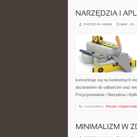
NARZĘDZIA I AP
POSTED BY ADMIN
MAR - 26 -
koncentruje się na konkretnych m
docieraniem do odbiorców oraz t
Pozycjonowanie i Narzędzia i Apli
CATEGORIES:
PRAWO OŚWIATOWE 
MINIMALIZM W Z