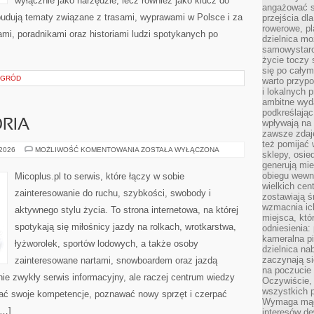
wyłącznie jako narzędzie, lecz również jako klucz do
angażować s
budują tematy związane z trasami, wyprawami w Polsce i za
przejścia dl
rowerowe, p
ami, poradnikami oraz historiami ludzi spotykanych po
dzielnica mo
samowystarc
życie toczy 
się po całym
OGRÓD
warto przypo
i lokalnych 
ambitne wy
podkreślając
ORIA
wpływają na 
zawsze zdaj
też pomijać 
SPRZĘT
 2026
MOŻLIWOŚĆ KOMENTOWANIA
ZOSTAŁA WYŁĄCZONA
sklepy, osie
I
generują mie
AKCESORIA
obiegu wewną
Micoplus.pl to serwis, które łączy w sobie
wielkich ce
zainteresowanie do ruchu, szybkości, swobody i
zostawiają ś
wzmacnia ich
aktywnego stylu życia. To strona internetowa, na której
miejsca, któ
spotykają się miłośnicy jazdy na rolkach, wrotkarstwa,
odniesienia:
kameralna pi
łyżworolek, sportów lodowych, a także osoby
dzielnica na
zaczynają s
zainteresowane nartami, snowboardem oraz jazdą
na poczucie 
nie zwykły serwis informacyjny, ale raczej centrum wiedzy
Oczywiście, 
wszystkich 
ijać swoje kompetencje, poznawać nowy sprzęt i czerpać
Wymaga mądr
[…]
interesów d