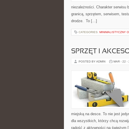
niezależności. Charakter serwisu 
granicą, sprzętem, serwisem, test
drodze. To […]
CATEGORIES:
MINIMALISTYCZNY 
SPRZĘT I AKCES
POSTED BY ADMIN
MAR - 22 -
miejską na desce. To nie jest jedy
dla wszystkich, którzy chcą rozw
radość z aktywności na świeżym 