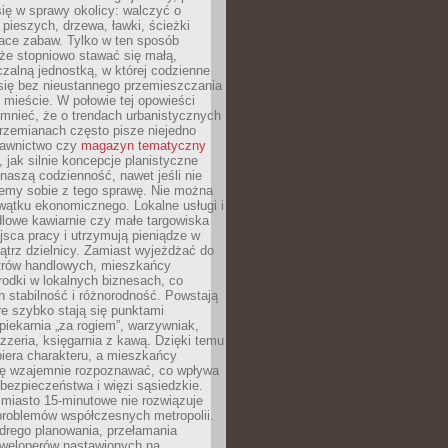
ię w sprawy okolicy: walczyć o
a pieszych, drzewa, ławki, ścieżki
lace zabaw. Tylko w ten sposób
że stopniowo stawać się małą,
zalną jednostką, w której codzienne
się bez nieustannego przemieszczania
 mieście. W połowie tej opowieści
mnieć, że o trendach urbanistycznych
przemianach często pisze niejedno
dawnictwo czy
magazyn tematyczny
, jak silnie koncepcje planistyczne
naszą codzienność, nawet jeśli nie
emy sobie z tego sprawę. Nie można
wątku ekonomicznego. Lokalne usługi i
dlowe kawiarnie czy małe targowiska
jsca pracy i utrzymują pieniądze w
trz dzielnicy. Zamiast wyjeżdżać do
ntrów handlowych, mieszkańcy
rodki w lokalnych biznesach, co
 stabilność i różnorodność. Powstają
re szybko stają się punktami
 piekarnia „za rogiem”, warzywniak,
zzeria, księgarnia z kawą. Dzięki temu
biera charakteru, a mieszkańcy
ię wzajemnie rozpoznawać, co wpływa
bezpieczeństwa i więzi sąsiedzkie.
miasto 15-minutowe nie rozwiązuje
problemów współczesnych metropolii.
ego planowania, przełamania
eweloperów nastawionych na