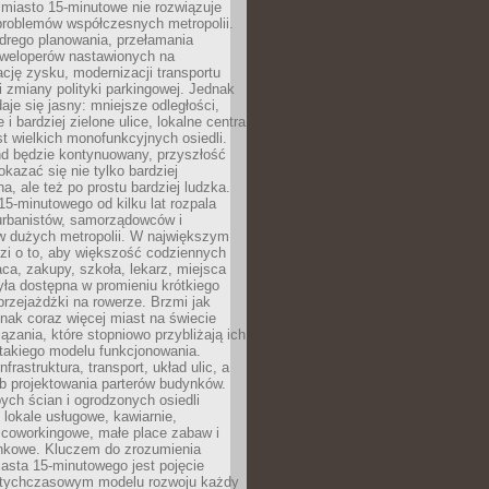
miasto 15-minutowe nie rozwiązuje
problemów współczesnych metropolii.
ego planowania, przełamania
eweloperów nastawionych na
ję zysku, modernizacji transportu
i zmiany polityki parkingowej. Jednak
aje się jasny: mniejsze odległości,
i bardziej zielone ulice, lokalne centra
t wielkich monofunkcyjnych osiedli.
end będzie kontynuowany, przyszłość
kazać się nie tylko bardziej
, ale też po prostu bardziej ludzka.
15-minutowego od kilku lat rozpala
urbanistów, samorządowców i
 dużych metropolii. W największym
zi o to, aby większość codziennych
aca, zakupy, szkoła, lekarz, miejsca
była dostępna w promieniu krótkiego
przejażdżki na rowerze. Brzmi jak
dnak coraz więcej miast na świecie
ązania, które stopniowo przybliżają ich
 takiego modelu funkcjonowania.
nfrastruktura, transport, układ ulic, a
b projektowania parterów budynków.
ych ścian i ogrodzonych osiedli
ę lokale usługowe, kawiarnie,
 coworkingowe, małe place zabaw i
onkowe. Kluczem do zrozumienia
asta 15-minutowego jest pojęcie
tychczasowym modelu rozwoju każdy