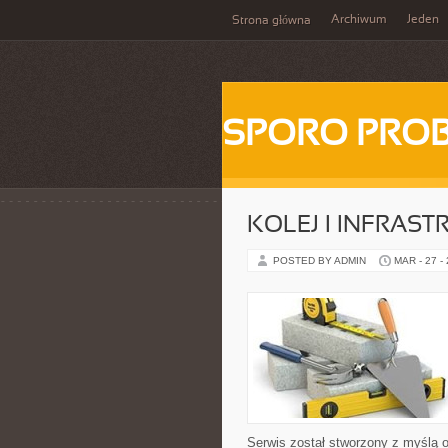
Archiwum
Jeden
Strona główna
SPORO PRO
KOLEJ I INFRAS
POSTED BY ADMIN
MAR - 27 -
Serwis został stworzony z myślą 