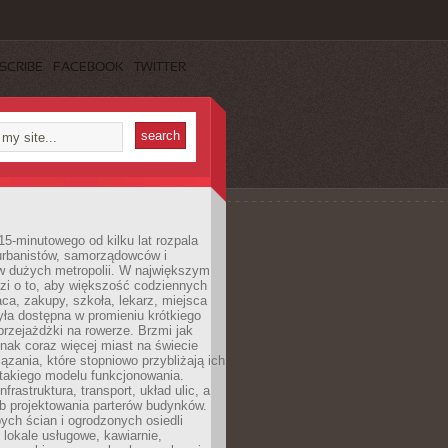
SCRIBE
FACEBOOK
TWITTER
15-minutowego od kilku lat rozpala
urbanistów, samorządowców i
 dużych metropolii. W największym
zi o to, aby większość codziennych
aca, zakupy, szkoła, lekarz, miejsca
była dostępna w promieniu krótkiego
przejażdżki na rowerze. Brzmi jak
dnak coraz więcej miast na świecie
ązania, które stopniowo przybliżają ich
 takiego modelu funkcjonowania.
nfrastruktura, transport, układ ulic, a
b projektowania parterów budynków.
ych ścian i ogrodzonych osiedli
ę lokale usługowe, kawiarnie,