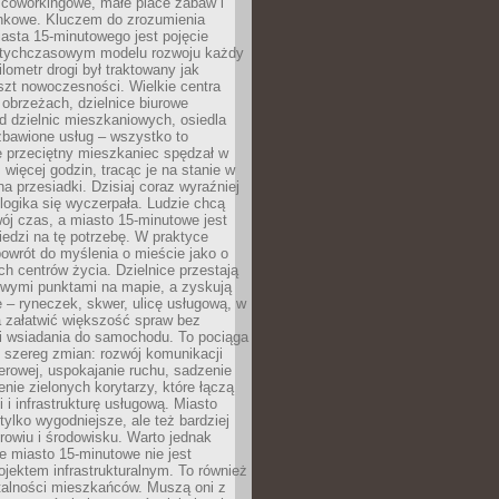
 coworkingowe, małe place zabaw i
onkowe. Kluczem do zrozumienia
asta 15-minutowego jest pojęcie
tychczasowym modelu rozwoju każdy
lometr drogi był traktowany jak
szt nowoczesności. Wielkie centra
obrzeżach, dzielnice biurowe
d dzielnic mieszkaniowych, osiedla
zbawione usług – wszystko to
e przeciętny mieszkaniec spędzał w
 więcej godzin, tracąc je na stanie w
na przesiadki. Dzisiaj coraz wyraźniej
 logika się wyczerpała. Ludzie chcą
ój czas, a miasto 15-minutowe jest
edzi na tę potrzebę. W praktyce
owrót do myślenia o mieście jako o
ych centrów życia. Dzielnice przestają
wymi punktami na mapie, a zyskują
 – ryneczek, skwer, ulicę usługową, w
a załatwić większość spraw bez
i wsiadania do samochodu. To pociąga
 szereg zmian: rozwój komunikacji
werowej, uspokajanie ruchu, sadzenie
enie zielonych korytarzy, które łączą
i i infrastrukturę usługową. Miasto
 tylko wygodniejsze, ale też bardziej
rowiu i środowisku. Warto jednak
 miasto 15-minutowe nie jest
ojektem infrastrukturalnym. To również
alności mieszkańców. Muszą oni z