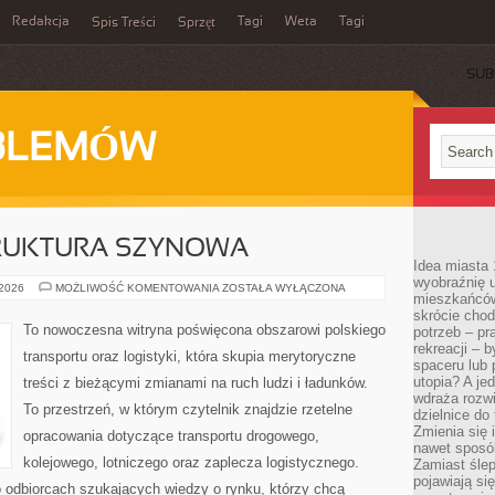
Redakcja
Tagi
Weta
Tagi
Spis Treści
Sprzęt
SUB
BLEMÓW
TRUKTURA SZYNOWA
Idea miasta 
wyobraźnię 
KOLEJ
 2026
MOŻLIWOŚĆ KOMENTOWANIA
ZOSTAŁA WYŁĄCZONA
mieszkańców
I
INFRASTRUKTURA
skrócie chod
SZYNOWA
To nowoczesna witryna poświęcona obszarowi polskiego
potrzeb – pr
rekreacji – 
transportu oraz logistyki, która skupia merytoryczne
spaceru lub 
utopia? A je
treści z bieżącymi zmianami na ruch ludzi i ładunków.
wdraża rozwi
To przestrzeń, w którym czytelnik znajdzie rzetelne
dzielnice do
Zmienia się i
opracowania dotyczące transportu drogowego,
nawet sposó
kolejowego, lotniczego oraz zaplecza logistycznego.
Zamiast ślep
pojawiają si
o odbiorcach szukających wiedzy o rynku, którzy chcą