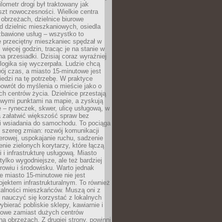
lometr drogi był traktowany jak
szt nowoczesności. Wielkie centra
obrzeżach, dzielnice biurowe
d dzielnic mieszkaniowych, osiedla
zbawione usług – wszystko to
e przeciętny mieszkaniec spędzał w
 więcej godzin, tracąc je na stanie w
na przesiadki. Dzisiaj coraz wyraźniej
 logika się wyczerpała. Ludzie chcą
ój czas, a miasto 15-minutowe jest
edzi na tę potrzebę. W praktyce
owrót do myślenia o mieście jako o
ych centrów życia. Dzielnice przestają
wymi punktami na mapie, a zyskują
 – ryneczek, skwer, ulicę usługową, w
a załatwić większość spraw bez
i wsiadania do samochodu. To pociąga
 szereg zmian: rozwój komunikacji
werowej, uspokajanie ruchu, sadzenie
enie zielonych korytarzy, które łączą
i i infrastrukturę usługową. Miasto
 tylko wygodniejsze, ale też bardziej
rowiu i środowisku. Warto jednak
 miasto 15-minutowe nie jest
ojektem infrastrukturalnym. To również
alności mieszkańców. Muszą oni z
y nauczyć się korzystać z lokalnych
bierać pobliskie sklepy, kawiarnie i
gowe zamiast dużych centrów
a obrzeżach. Z drugiej strony, powinni