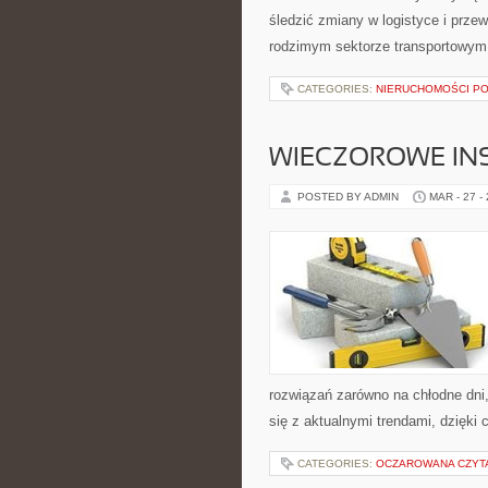
śledzić zmiany w logistyce i prz
rodzimym sektorze transportowym.
CATEGORIES:
NIERUCHOMOŚCI P
WIECZOROWE INS
POSTED BY ADMIN
MAR - 27 -
rozwiązań zarówno na chłodne dni,
się z aktualnymi trendami, dzięki
CATEGORIES:
OCZAROWANA CZYT