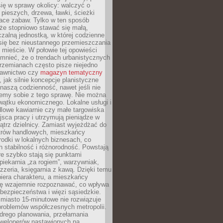
ię w sprawy okolicy: walczyć o
a pieszych, drzewa, ławki, ścieżki
lace zabaw. Tylko w ten sposób
że stopniowo stawać się małą,
zalną jednostką, w której codzienne
się bez nieustannego przemieszczania
 mieście. W połowie tej opowieści
mnieć, że o trendach urbanistycznych
przemianach często pisze niejedno
dawnictwo czy
magazyn tematyczny
, jak silnie koncepcje planistyczne
naszą codzienność, nawet jeśli nie
emy sobie z tego sprawę. Nie można
wątku ekonomicznego. Lokalne usługi i
dlowe kawiarnie czy małe targowiska
jsca pracy i utrzymują pieniądze w
trz dzielnicy. Zamiast wyjeżdżać do
ntrów handlowych, mieszkańcy
rodki w lokalnych biznesach, co
 stabilność i różnorodność. Powstają
re szybko stają się punktami
 piekarnia „za rogiem”, warzywniak,
zzeria, księgarnia z kawą. Dzięki temu
biera charakteru, a mieszkańcy
ię wzajemnie rozpoznawać, co wpływa
bezpieczeństwa i więzi sąsiedzkie.
miasto 15-minutowe nie rozwiązuje
problemów współczesnych metropolii.
ego planowania, przełamania
eweloperów nastawionych na