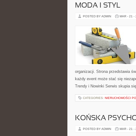
MODA I STYL
POSTED BY ADMIN
MAR - 21 -
organizacji. Strona przedstawia ś
każdy event może stać się nieza
Trendy i Nowinki Serwis skupia si
CATEGORIES:
NIERUCHOMOŚCI P
KOŃSKA PSYCHO
POSTED BY ADMIN
MAR - 21 -