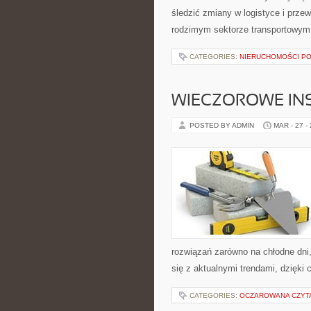
śledzić zmiany w logistyce i prz
rodzimym sektorze transportowym.
CATEGORIES:
NIERUCHOMOŚCI P
WIECZOROWE INS
POSTED BY ADMIN
MAR - 27 -
rozwiązań zarówno na chłodne dni,
się z aktualnymi trendami, dzięki
CATEGORIES:
OCZAROWANA CZYT