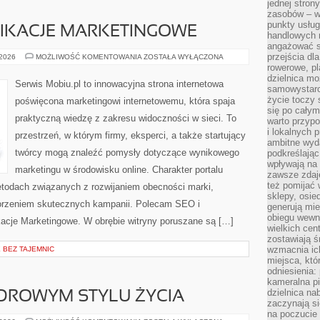
jednej stron
zasobów – wy
punkty usłu
LIKACJE MARKETINGOWE
handlowych n
angażować s
przejścia dl
NARZĘDZIA
 2026
MOŻLIWOŚĆ KOMENTOWANIA
ZOSTAŁA WYŁĄCZONA
I
rowerowe, p
APLIKACJE
dzielnica mo
MARKETINGOWE
Serwis Mobiu.pl to innowacyjna strona internetowa
samowystarc
życie toczy 
poświęcona marketingowi internetowemu, która spaja
się po całym
praktyczną wiedzę z zakresu widoczności w sieci. To
warto przypo
i lokalnych 
przestrzeń, w którym firmy, eksperci, a także startujący
ambitne wy
twórcy mogą znaleźć pomysły dotyczące wynikowego
podkreślając
wpływają na 
marketingu w środowisku online. Charakter portalu
zawsze zdaj
też pomijać 
etodach związanych z rozwijaniem obecności marki,
sklepy, osie
worzeniem skutecznych kampanii. Polecam SEO i
generują mie
obiegu wewną
kacje Marketingowe. W obrębie witryny poruszane są […]
wielkich ce
zostawiają ś
wzmacnia ich
BEZ TAJEMNIC
miejsca, któ
odniesienia:
kameralna pi
dzielnica na
DROWYM STYLU ŻYCIA
zaczynają s
na poczucie 