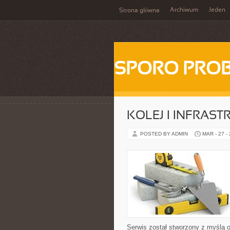
Archiwum
Jeden
Strona główna
SPORO PRO
KOLEJ I INFRAS
POSTED BY ADMIN
MAR - 27 -
Serwis został stworzony z myślą 