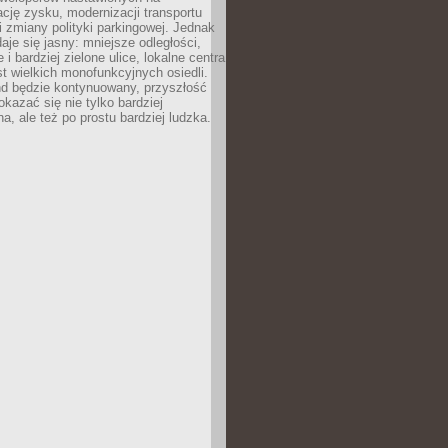
ję zysku, modernizacji transportu
i zmiany polityki parkingowej. Jednak
aje się jasny: mniejsze odległości,
i bardziej zielone ulice, lokalne centra
t wielkich monofunkcyjnych osiedli.
end będzie kontynuowany, przyszłość
kazać się nie tylko bardziej
, ale też po prostu bardziej ludzka.