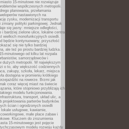
miasto 15-minutowe nie rozwiązuje
problemów współczesnych metropolii.
ego planowania, przełamania
eweloperów nastawionych na
ję zysku, modernizacji transportu
i zmiany polityki parkingowej. Jednak
aje się jasny: mniejsze odległości,
i bardziej zielone ulice, lokalne centra
t wielkich monofunkcyjnych osiedli.
end będzie kontynuowany, przyszłość
kazać się nie tylko bardziej
, ale też po prostu bardziej ludzka.
15-minutowego od kilku lat rozpala
urbanistów, samorządowców i
 dużych metropolii. W największym
zi o to, aby większość codziennych
aca, zakupy, szkoła, lekarz, miejsca
była dostępna w promieniu krótkiego
przejażdżki na rowerze. Brzmi jak
dnak coraz więcej miast na świecie
ązania, które stopniowo przybliżają ich
 takiego modelu funkcjonowania.
nfrastruktura, transport, układ ulic, a
b projektowania parterów budynków.
ych ścian i ogrodzonych osiedli
ę lokale usługowe, kawiarnie,
 coworkingowe, małe place zabaw i
onkowe. Kluczem do zrozumienia
asta 15-minutowego jest pojęcie
tychczasowym modelu rozwoju każdy