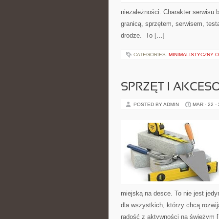
niezależności. Charakter serwisu 
granicą, sprzętem, serwisem, test
drodze. To […]
CATEGORIES:
MINIMALISTYCZNY 
SPRZĘT I AKCES
POSTED BY ADMIN
MAR - 22 -
miejską na desce. To nie jest jedy
dla wszystkich, którzy chcą rozw
radość z aktywności na świeżym 