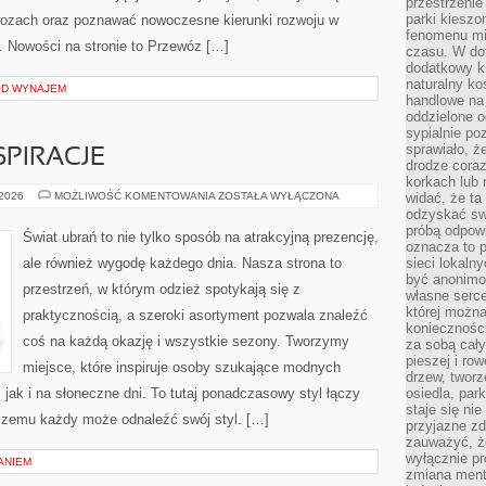
przestrzenie
parki kiesz
ewozach oraz poznawać nowoczesne kierunki rozwoju w
fenomenu mi
 Nowości na stronie to Przewóz […]
czasu. W do
dodatkowy ki
naturalny ko
OD WYNAJEM
handlowe na 
oddzielone o
sypialnie po
sprawiało, ż
PIRACJE
drodze coraz
korkach lub 
WIECZOROWE
 2026
MOŻLIWOŚĆ KOMENTOWANIA
ZOSTAŁA WYŁĄCZONA
widać, że ta
INSPIRACJE
odzyskać sw
próbą odpowi
Świat ubrań to nie tylko sposób na atrakcyjną prezencję,
oznacza to p
ale również wygodę każdego dnia. Nasza strona to
sieci lokaln
być anonimo
przestrzeń, w którym odzież spotykają się z
własne serce
której możn
praktycznością, a szeroki asortyment pozwala znaleźć
koniecznośc
coś na każdą okazję i wszystkie sezony. Tworzymy
za sobą cały
pieszej i ro
miejsce, które inspiruje osoby szukające modnych
drzew, tworz
 jak i na słoneczne dni. To tutaj ponadczasowy styl łączy
osiedla, park
staje się nie
 czemu każdy może odnaleźć swój styl. […]
przyjazne zd
zauważyć, że
wyłącznie pr
ANIEM
zmiana ment