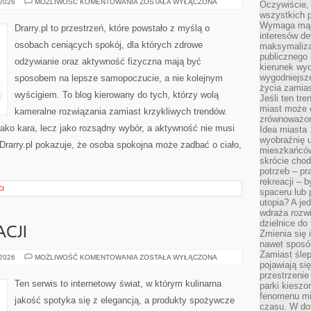
MINIMALIZM
 2026
MOŻLIWOŚĆ KOMENTOWANIA
ZOSTAŁA WYŁĄCZONA
Oczywiście, 
W
wszystkich 
ZDROWYM
STYLU
Wymaga mądr
Drarry.pl to przestrzeń, które powstało z myślą o
ŻYCIA
interesów d
osobach ceniących spokój, dla których zdrowe
maksymalizac
publicznego 
odżywianie oraz aktywność fizyczna mają być
kierunek wyd
wygodniejsze 
sposobem na lepsze samopoczucie, a nie kolejnym
życia zamias
wyścigiem. To blog kierowany do tych, którzy wolą
Jeśli ten tr
miast może o
kameralne rozwiązania zamiast krzykliwych trendów.
zrównoważona
 jako kara, lecz jako rozsądny wybór, a aktywność nie musi
Idea miasta 
wyobraźnię 
Drarry.pl pokazuje, że osoba spokojna może zadbać o ciało,
mieszkańców
skrócie chod
potrzeb – pr
rekreacji – 
CI
spaceru lub 
utopia? A je
wdraża rozwi
dzielnice do
CJI
Zmienia się i
nawet sposó
Zamiast ślep
SZTUKA
 2026
MOŻLIWOŚĆ KOMENTOWANIA
ZOSTAŁA WYŁĄCZONA
pojawiają si
DEGUSTACJI
przestrzenie
Ten serwis to internetowy świat, w którym kulinarna
parki kiesz
fenomenu mi
jakość spotyka się z elegancją, a produkty spożywcze
czasu. W do