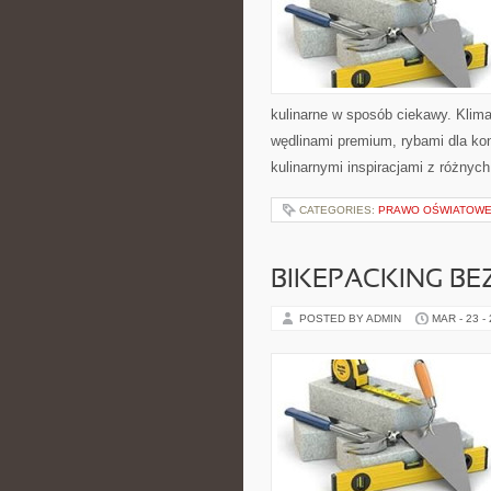
kulinarne w sposób ciekawy. Klima
wędlinami premium, rybami dla ko
kulinarnymi inspiracjami z różnych
CATEGORIES:
PRAWO OŚWIATOWE 
BIKEPACKING BE
POSTED BY ADMIN
MAR - 23 -