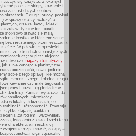
y nauczyć się korzystać z lokalnych
bierać pobliskie sklepy, kawiarnie i
gowe zamiast dużych centrów
a obrzeżach. Z drugiej strony, powinni
ię w sprawy okolicy: walczyć o
a pieszych, drzewa, ławki, ścieżki
lace zabaw. Tylko w ten sposób
że stopniowo stawać się małą,
zalną jednostką, w której codzienne
się bez nieustannego przemieszczania
 mieście. W połowie tej opowieści
mnieć, że o trendach urbanistycznych
przemianach często pisze niejedno
dawnictwo czy
magazyn tematyczny
, jak silnie koncepcje planistyczne
naszą codzienność, nawet jeśli nie
emy sobie z tego sprawę. Nie można
wątku ekonomicznego. Lokalne usługi i
dlowe kawiarnie czy małe targowiska
jsca pracy i utrzymują pieniądze w
trz dzielnicy. Zamiast wyjeżdżać do
ntrów handlowych, mieszkańcy
rodki w lokalnych biznesach, co
 stabilność i różnorodność. Powstają
re szybko stają się punktami
 piekarnia „za rogiem”, warzywniak,
zzeria, księgarnia z kawą. Dzięki temu
biera charakteru, a mieszkańcy
ię wzajemnie rozpoznawać, co wpływa
bezpieczeństwa i więzi sąsiedzkie.