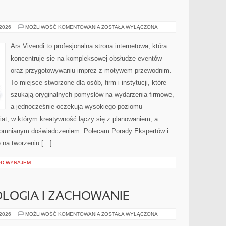
MODA
 2026
MOŻLIWOŚĆ KOMENTOWANIA
ZOSTAŁA WYŁĄCZONA
I
STYL
Ars Vivendi to profesjonalna strona internetowa, która
koncentruje się na kompleksowej obsłudze eventów
oraz przygotowywaniu imprez z motywem przewodnim.
To miejsce stworzone dla osób, firm i instytucji, które
szukają oryginalnych pomysłów na wydarzenia firmowe,
a jednocześnie oczekują wysokiego poziomu
wiat, w którym kreatywność łączy się z planowaniem, a
pomnianym doświadczeniem. Polecam Porady Ekspertów i
ę na tworzeniu […]
OD WYNAJEM
LOGIA I ZACHOWANIE
KOŃSKA
 2026
MOŻLIWOŚĆ KOMENTOWANIA
ZOSTAŁA WYŁĄCZONA
PSYCHOLOGIA
I