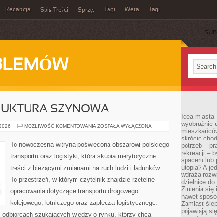
Redakcja
Tagi
Weta
Tagi
Spis Treści
Sprzęt
SUB
BLEMÓW
TRUKTURA SZYNOWA
Idea miasta 
wyobraźnię 
KOLEJ
 2026
MOŻLIWOŚĆ KOMENTOWANIA
ZOSTAŁA WYŁĄCZONA
mieszkańców
I
INFRASTRUKTURA
skrócie chod
SZYNOWA
To nowoczesna witryna poświęcona obszarowi polskiego
potrzeb – pr
rekreacji – 
transportu oraz logistyki, która skupia merytoryczne
spaceru lub 
utopia? A je
treści z bieżącymi zmianami na ruch ludzi i ładunków.
wdraża rozwi
To przestrzeń, w którym czytelnik znajdzie rzetelne
dzielnice do
Zmienia się i
opracowania dotyczące transportu drogowego,
nawet sposó
kolejowego, lotniczego oraz zaplecza logistycznego.
Zamiast ślep
pojawiają si
o odbiorcach szukających wiedzy o rynku, którzy chcą