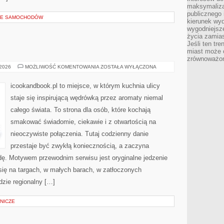
maksymalizac
publicznego 
LE SAMOCHODÓW
kierunek wyd
wygodniejsze 
życia zamias
Jeśli ten tr
miast może o
zrównoważona
STREET
 2026
MOŻLIWOŚĆ KOMENTOWANIA
ZOSTAŁA WYŁĄCZONA
FOOD
icookandbook.pl to miejsce, w którym kuchnia ulicy
staje się inspirującą wędrówką przez aromaty niemal
całego świata. To strona dla osób, które kochają
smakować świadomie, ciekawie i z otwartością na
nieoczywiste połączenia. Tutaj codzienny danie
przestaje być zwykłą koniecznością, a zaczyna
ę. Motywem przewodnim serwisu jest oryginalne jedzenie
i się na targach, w małych barach, w zatłoczonych
dzie regionalny […]
NICZE