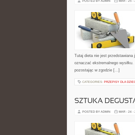
POSTED BY ADMIN
MAR - 25 -
Tutaj dieta nie jest przedstawiana
oznaczać ekstremalnego wysiłku. 
pozostając w zgodzie […]
CATEGORIES:
PRZEPISY DLA DZIE
SZTUKA DEGUSTA
POSTED BY ADMIN
MAR - 24 -