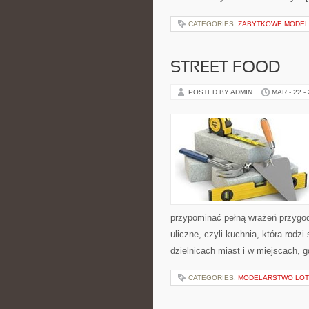
CATEGORIES:
ZABYTKOWE MODE
STREET FOOD
POSTED BY ADMIN
MAR - 22 -
przypominać pełną wrażeń przygod
uliczne, czyli kuchnia, która rodz
dzielnicach miast i w miejscach, g
CATEGORIES:
MODELARSTWO LOT