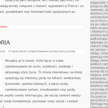
wyłącznie jako narzędzie, lecz również jako klucz do
angażować s
budują tematy związane z trasami, wyprawami w Polsce i za
przejścia dl
rowerowe, p
ami, poradnikami oraz historiami ludzi spotykanych po
dzielnica mo
samowystarc
życie toczy 
się po całym
OGRÓD
warto przypo
i lokalnych 
ambitne wy
podkreślając
ORIA
wpływają na 
zawsze zdaj
też pomijać 
SPRZĘT
 2026
MOŻLIWOŚĆ KOMENTOWANIA
ZOSTAŁA WYŁĄCZONA
sklepy, osie
I
generują mie
AKCESORIA
obiegu wewną
Micoplus.pl to serwis, które łączy w sobie
wielkich ce
zainteresowanie do ruchu, szybkości, swobody i
zostawiają ś
wzmacnia ich
aktywnego stylu życia. To strona internetowa, na której
miejsca, któ
spotykają się miłośnicy jazdy na rolkach, wrotkarstwa,
odniesienia:
kameralna pi
łyżworolek, sportów lodowych, a także osoby
dzielnica na
zaczynają s
zainteresowane nartami, snowboardem oraz jazdą
na poczucie 
nie zwykły serwis informacyjny, ale raczej centrum wiedzy
Oczywiście, 
wszystkich 
ijać swoje kompetencje, poznawać nowy sprzęt i czerpać
Wymaga mądr
[…]
interesów d