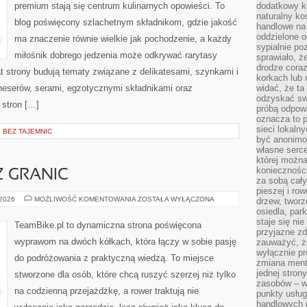
premium stają się centrum kulinarnych opowieści. To
dodatkowy ki
naturalny ko
blog poświęcony szlachetnym składnikom, gdzie jakość
handlowe na 
oddzielone o
ma znaczenie równie wielkie jak pochodzenie, a każdy
sypialnie po
miłośnik dobrego jedzenia może odkrywać rarytasy
sprawiało, ż
drodze coraz
t strony budują tematy związane z delikatesami, szynkami i
korkach lub 
neserów, serami, egzotycznymi składnikami oraz
widać, że ta
odzyskać sw
 stron […]
próbą odpowi
oznacza to p
sieci lokaln
BEZ TAJEMNIC
być anonimo
własne serce
której możn
koniecznośc
Z GRANIC
za sobą cały
pieszej i ro
BIKEPACKING
 2026
MOŻLIWOŚĆ KOMENTOWANIA
ZOSTAŁA WYŁĄCZONA
drzew, tworz
BEZ
osiedla, park
GRANIC
staje się nie
TeamBike.pl to dynamiczna strona poświęcona
przyjazne zd
wyprawom na dwóch kółkach, która łączy w sobie pasję
zauważyć, że
wyłącznie pr
do podróżowania z praktyczną wiedzą. To miejsce
zmiana ment
jednej stron
stworzone dla osób, które chcą ruszyć szerzej niż tylko
zasobów – wy
na codzienną przejażdżkę, a rower traktują nie
punkty usłu
handlowych n