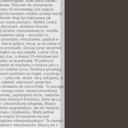
 coworkingowe, małe place zabaw i
onkowe. Kluczem do zrozumienia
asta 15-minutowego jest pojęcie
tychczasowym modelu rozwoju każdy
lometr drogi był traktowany jak
szt nowoczesności. Wielkie centra
obrzeżach, dzielnice biurowe
d dzielnic mieszkaniowych, osiedla
zbawione usług – wszystko to
e przeciętny mieszkaniec spędzał w
 więcej godzin, tracąc je na stanie w
na przesiadki. Dzisiaj coraz wyraźniej
 logika się wyczerpała. Ludzie chcą
ój czas, a miasto 15-minutowe jest
edzi na tę potrzebę. W praktyce
owrót do myślenia o mieście jako o
ych centrów życia. Dzielnice przestają
wymi punktami na mapie, a zyskują
 – ryneczek, skwer, ulicę usługową, w
a załatwić większość spraw bez
i wsiadania do samochodu. To pociąga
 szereg zmian: rozwój komunikacji
werowej, uspokajanie ruchu, sadzenie
enie zielonych korytarzy, które łączą
i i infrastrukturę usługową. Miasto
 tylko wygodniejsze, ale też bardziej
rowiu i środowisku. Warto jednak
 miasto 15-minutowe nie jest
ojektem infrastrukturalnym. To również
alności mieszkańców. Muszą oni z