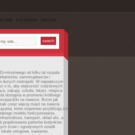
SCRIBE
FACEBOOK
TWITTER
15-minutowego od kilku lat rozpala
urbanistów, samorządowców i
 dużych metropolii. W największym
zi o to, aby większość codziennych
aca, zakupy, szkoła, lekarz, miejsca
była dostępna w promieniu krótkiego
przejażdżki na rowerze. Brzmi jak
dnak coraz więcej miast na świecie
ązania, które stopniowo przybliżają ich
 takiego modelu funkcjonowania.
nfrastruktura, transport, układ ulic, a
b projektowania parterów budynków.
ych ścian i ogrodzonych osiedli
ę lokale usługowe, kawiarnie,