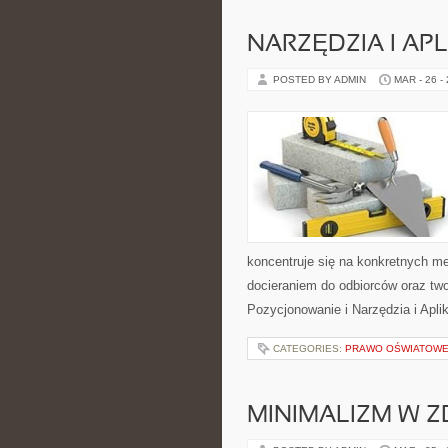
NARZĘDZIA I AP
POSTED BY ADMIN
MAR - 26 -
koncentruje się na konkretnych m
docieraniem do odbiorców oraz t
Pozycjonowanie i Narzędzia i Apli
CATEGORIES:
PRAWO OŚWIATOWE 
MINIMALIZM W Z