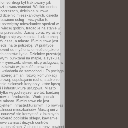
lometr drogi był traktowany jak
szt nowoczesności. Wielkie centra
obrzeżach, dzielnice biurowe
d dzielnic mieszkaniowych, osiedla
zbawione usług – wszystko to
e przeciętny mieszkaniec spędzał w
 więcej godzin, tracąc je na stanie w
na przesiadki. Dzisiaj coraz wyraźniej
 logika się wyczerpała. Ludzie chcą
ój czas, a miasto 15-minutowe jest
edzi na tę potrzebę. W praktyce
owrót do myślenia o mieście jako o
ych centrów życia. Dzielnice przestają
wymi punktami na mapie, a zyskują
 – ryneczek, skwer, ulicę usługową, w
a załatwić większość spraw bez
i wsiadania do samochodu. To pociąga
 szereg zmian: rozwój komunikacji
werowej, uspokajanie ruchu, sadzenie
enie zielonych korytarzy, które łączą
i i infrastrukturę usługową. Miasto
 tylko wygodniejsze, ale też bardziej
rowiu i środowisku. Warto jednak
 miasto 15-minutowe nie jest
ojektem infrastrukturalnym. To również
alności mieszkańców. Muszą oni z
y nauczyć się korzystać z lokalnych
bierać pobliskie sklepy, kawiarnie i
gowe zamiast dużych centrów
a obrzeżach. Z drugiej strony, powinni