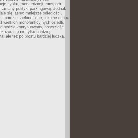
ję zysku, modernizacji transportu
i zmiany polityki parkingowej. Jednak
aje się jasny: mniejsze odległości,
i bardziej zielone ulice, lokalne centra
t wielkich monofunkcyjnych osiedli.
end będzie kontynuowany, przyszłość
kazać się nie tylko bardziej
, ale też po prostu bardziej ludzka.