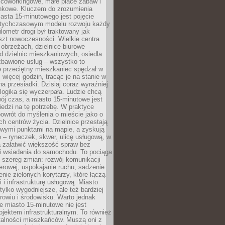
 coworkingowe, małe place zabaw i
onkowe. Kluczem do zrozumienia
asta 15-minutowego jest pojęcie
tychczasowym modelu rozwoju każdy
lometr drogi był traktowany jak
szt nowoczesności. Wielkie centra
obrzeżach, dzielnice biurowe
d dzielnic mieszkaniowych, osiedla
zbawione usług – wszystko to
e przeciętny mieszkaniec spędzał w
 więcej godzin, tracąc je na stanie w
na przesiadki. Dzisiaj coraz wyraźniej
 logika się wyczerpała. Ludzie chcą
ój czas, a miasto 15-minutowe jest
edzi na tę potrzebę. W praktyce
owrót do myślenia o mieście jako o
ych centrów życia. Dzielnice przestają
wymi punktami na mapie, a zyskują
 – ryneczek, skwer, ulicę usługową, w
a załatwić większość spraw bez
i wsiadania do samochodu. To pociąga
 szereg zmian: rozwój komunikacji
werowej, uspokajanie ruchu, sadzenie
enie zielonych korytarzy, które łączą
i i infrastrukturę usługową. Miasto
 tylko wygodniejsze, ale też bardziej
rowiu i środowisku. Warto jednak
 miasto 15-minutowe nie jest
ojektem infrastrukturalnym. To również
alności mieszkańców. Muszą oni z