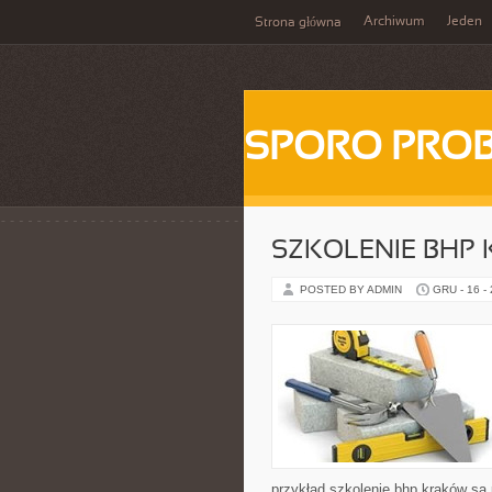
Archiwum
Jeden
Strona główna
SPORO PRO
SZKOLENIE BHP
POSTED BY ADMIN
GRU - 16 -
przykład szkolenie bhp kraków są