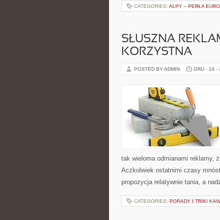
CATEGORIES:
ALPY – PERŁA EUR
SŁUSZNA REKLA
KORZYSTNA
POSTED BY ADMIN
GRU - 14 -
tak wieloma odmianami reklamy, ż
Aczkolwiek ostatnimi czasy mnóst
propozycja relatywnie tania, a na
CATEGORIES:
PORADY I TRIKI K