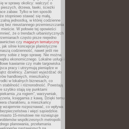
ię w sprawy okolicy: walczyć o
a pieszych, drzewa, ławki, ścieżki
lace zabaw. Tylko w ten sposób
że stopniowo stawać się małą,
zalną jednostką, w której codzienne
się bez nieustannego przemieszczania
 mieście. W połowie tej opowieści
mnieć, że o trendach urbanistycznych
przemianach często pisze niejedno
dawnictwo czy
magazyn tematyczny
, jak silnie koncepcje planistyczne
naszą codzienność, nawet jeśli nie
emy sobie z tego sprawę. Nie można
wątku ekonomicznego. Lokalne usługi i
dlowe kawiarnie czy małe targowiska
jsca pracy i utrzymują pieniądze w
trz dzielnicy. Zamiast wyjeżdżać do
ntrów handlowych, mieszkańcy
rodki w lokalnych biznesach, co
 stabilność i różnorodność. Powstają
re szybko stają się punktami
 piekarnia „za rogiem”, warzywniak,
zzeria, księgarnia z kawą. Dzięki temu
biera charakteru, a mieszkańcy
ię wzajemnie rozpoznawać, co wpływa
bezpieczeństwa i więzi sąsiedzkie.
miasto 15-minutowe nie rozwiązuje
problemów współczesnych metropolii.
ego planowania, przełamania
eweloperów nastawionych na