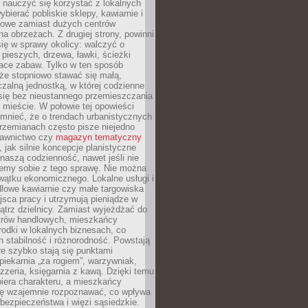
y nauczyć się korzystać z lokalnych
bierać pobliskie sklepy, kawiarnie i
gowe zamiast dużych centrów
a obrzeżach. Z drugiej strony, powinni
ię w sprawy okolicy: walczyć o
a pieszych, drzewa, ławki, ścieżki
lace zabaw. Tylko w ten sposób
że stopniowo stawać się małą,
zalną jednostką, w której codzienne
się bez nieustannego przemieszczania
 mieście. W połowie tej opowieści
mnieć, że o trendach urbanistycznych
przemianach często pisze niejedno
dawnictwo czy
magazyn tematyczny
, jak silnie koncepcje planistyczne
naszą codzienność, nawet jeśli nie
emy sobie z tego sprawę. Nie można
wątku ekonomicznego. Lokalne usługi i
dlowe kawiarnie czy małe targowiska
jsca pracy i utrzymują pieniądze w
trz dzielnicy. Zamiast wyjeżdżać do
ntrów handlowych, mieszkańcy
rodki w lokalnych biznesach, co
 stabilność i różnorodność. Powstają
re szybko stają się punktami
 piekarnia „za rogiem”, warzywniak,
zzeria, księgarnia z kawą. Dzięki temu
biera charakteru, a mieszkańcy
ię wzajemnie rozpoznawać, co wpływa
bezpieczeństwa i więzi sąsiedzkie.