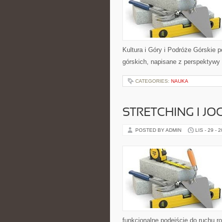
Kultura i Góry i Podróże Górskie p
górskich, napisane z perspektywy
CATEGORIES:
NAUKA
STRETCHING I JO
POSTED BY ADMIN
LIS - 29 - 
funkcjonalne podejście do ruchu ro