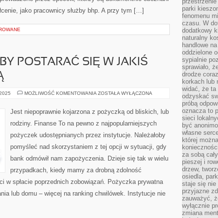
przestrzenie
parki kiesz
cenie, jako pracownicy służby bhp. A przy tym […]
fenomenu mi
czasu. W do
OROWANE
dodatkowy ki
naturalny ko
handlowe na 
oddzielone o
sypialnie po
Y POSTARAĆ SIĘ W JAKIŚ
sprawiało, ż
drodze coraz
Ą
korkach lub 
widać, że ta
POŻĄDANE
 2025
MOŻLIWOŚĆ KOMENTOWANIA
ZOSTAŁA WYŁĄCZONA
odzyskać sw
BYŁOBY
próbą odpowi
POSTARAĆ
SIĘ
oznacza to p
Jest niepoprawnie kojarzona z pożyczką od bliskich, lub
W
sieci lokaln
JAKIŚ
rodziny. Finanse To na pewno z najpopularniejszych
być anonimo
SPOSÓB
O
własne serce
pożyczek udostępnianych przez instytucje. Należałoby
SWOJĄ
której możn
pomyśleć nad skorzystaniem z tej opcji w sytuacji, gdy
koniecznośc
za sobą cały
bank odmówił nam zapożyczenia. Dzieje się tak w wielu
pieszej i ro
drzew, tworz
przypadkach, kiedy mamy za drobną zdolność
osiedla, park
ci w spłacie poprzednich zobowiązań. Pożyczka prywatna
staje się nie
przyjazne zd
nia lub domu – więcej na ranking chwilówek. Instytucje nie
zauważyć, że
wyłącznie pr
zmiana ment