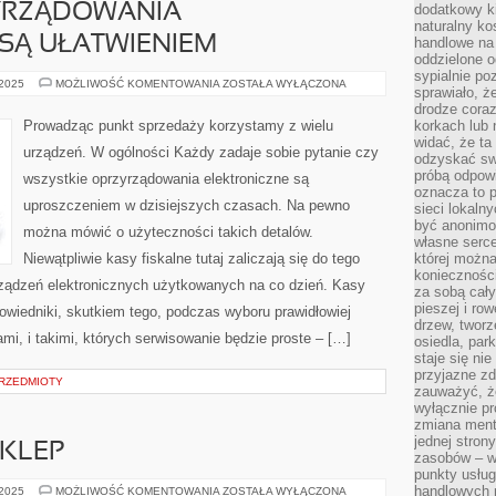
YRZĄDOWANIA
dodatkowy ki
naturalny ko
SĄ UŁATWIENIEM
handlowe na 
oddzielone o
sypialnie po
KAŻDY
 2025
MOŻLIWOŚĆ KOMENTOWANIA
ZOSTAŁA WYŁĄCZONA
sprawiało, ż
ZADAJE
SOBIE
drodze coraz
ZAPYTANIE
Prowadząc punkt sprzedaży korzystamy z wielu
korkach lub 
CZY
widać, że ta
WSZELKIE
urządzeń. W ogólności Każdy zadaje sobie pytanie czy
OPRZYRZĄDOWANIA
odzyskać sw
ELEKTRONICZNE
próbą odpowi
wszystkie oprzyrządowania elektroniczne są
SĄ
oznacza to p
UŁATWIENIEM
uproszczeniem w dzisiejszych czasach. Na pewno
sieci lokaln
być anonimo
można mówić o użyteczności takich detalów.
własne serce
Niewątpliwie kasy fiskalne tutaj zaliczają się do tego
której możn
koniecznośc
rządzeń elektronicznych użytkowanych na co dzień. Kasy
za sobą cały
pieszej i ro
owiedniki, skutkiem tego, podczas wyboru prawidłowiej
drzew, tworz
i, i takimi, których serwisowanie będzie proste – […]
osiedla, park
staje się nie
przyjazne zd
PRZEDMIOTY
zauważyć, że
wyłącznie pr
zmiana ment
jednej stron
KLEP
zasobów – wy
punkty usłu
handlowych n
BOARDSHORTY
 2025
MOŻLIWOŚĆ KOMENTOWANIA
ZOSTAŁA WYŁĄCZONA