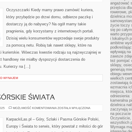
SKLEP
angażować s
przejścia dl
Oczyszczarki Kiedy mamy prawo zamówić kuriera,
rowerowe, p
dzielnica mo
który przybędzie po drzwi domu, odbierze paczkę i
samowystarc
dostarczy ją do nabywcy? Na ogół mamy takie
życie toczy 
się po całym
pragnienia, gdy korzystamy z internetowych portali.
warto przypo
Dzisiaj wielu konsumentów wyprzedaje swoje produkty
i lokalnych 
ambitne wy
za pomocą netu. Robią tak nawet sklepy, które na
podkreślając
wpływają na 
i kurierskie. Wówczas kwestie rodzaju są najzwyczajniej w
zawsze zdaj
t handlowy nie miałby dyspozycji dostarczenia do
też pomijać 
sklepy, osie
. Kurierzy na […]
generują mie
obiegu wewną
wielkich ce
OD WYNAJEM
zostawiają ś
wzmacnia ich
miejsca, któ
odniesienia:
GÓRSKIE ŚWIATA
kameralna pi
dzielnica na
MITY
2025
MOŻLIWOŚĆ KOMENTOWANIA
ZOSTAŁA WYŁĄCZONA
zaczynają s
I
na poczucie 
LEGENDY
GÓRSKIE
Oczywiście, 
KarpackiLas.pl – Góry, Szlaki i Pasma Górskie Polski,
ŚWIATA
wszystkich 
Europy i Świata to serwis, który powstał z miłości do gór
Wymaga mądr
interesów d