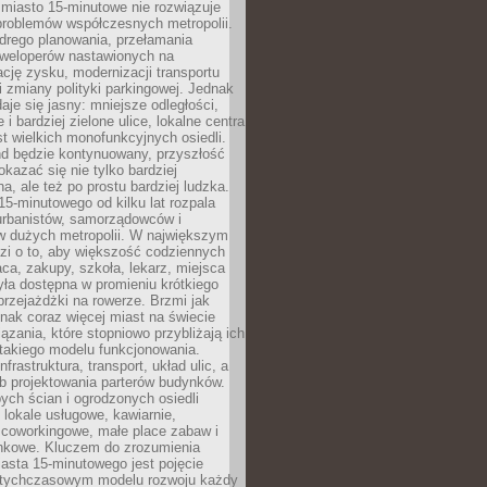
miasto 15-minutowe nie rozwiązuje
problemów współczesnych metropolii.
ego planowania, przełamania
eweloperów nastawionych na
ję zysku, modernizacji transportu
i zmiany polityki parkingowej. Jednak
aje się jasny: mniejsze odległości,
i bardziej zielone ulice, lokalne centra
t wielkich monofunkcyjnych osiedli.
end będzie kontynuowany, przyszłość
kazać się nie tylko bardziej
, ale też po prostu bardziej ludzka.
15-minutowego od kilku lat rozpala
urbanistów, samorządowców i
 dużych metropolii. W największym
zi o to, aby większość codziennych
aca, zakupy, szkoła, lekarz, miejsca
była dostępna w promieniu krótkiego
przejażdżki na rowerze. Brzmi jak
dnak coraz więcej miast na świecie
ązania, które stopniowo przybliżają ich
 takiego modelu funkcjonowania.
nfrastruktura, transport, układ ulic, a
b projektowania parterów budynków.
ych ścian i ogrodzonych osiedli
ę lokale usługowe, kawiarnie,
 coworkingowe, małe place zabaw i
onkowe. Kluczem do zrozumienia
asta 15-minutowego jest pojęcie
tychczasowym modelu rozwoju każdy