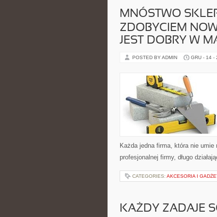
MNÓSTWO SKLEP
ZDOBYCIEM NOW
JEST DOBRY W M
POSTED BY ADMIN
GRU - 14 -
Każda jedna firma, która nie umie
profesjonalnej firmy, długo działają
CATEGORIES:
AKCESORIA I GADŻE
KAŻDY ZADAJE S