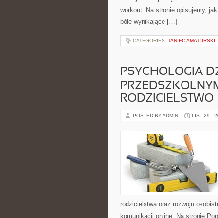
workout. Na stronie opisujemy, j
bóle wynikające […]
CATEGORIES:
TANIEC AMATORSKI
PSYCHOLOGIA D
PRZEDSZKOLNYM
RODZICIELSTWO
POSTED BY ADMIN
LIS - 29 - 
rodzicielstwa oraz rozwoju osobis
komunikacji online. Na stronie Po