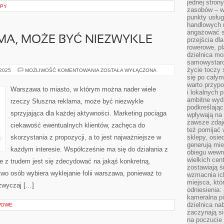
jednej stron
OPY
zasobów – wy
punkty usłu
handlowych n
angażować s
MA, MOŻE BYĆ NIEZWYKLE
przejścia dl
rowerowe, p
dzielnica mo
samowystarc
życie toczy 
SŁUSZNA
 2025
MOŻLIWOŚĆ KOMENTOWANIA
ZOSTAŁA WYŁĄCZONA
REKLAMA,
się po całym
MOŻE
warto przypo
BYĆ
Warszawa to miasto, w którym można nader wiele
i lokalnych 
NIEZWYKLE
KORZYSTNA
ambitne wy
rzeczy Słuszna reklama, może być niezwykle
podkreślając
sprzyjająca dla każdej aktywności. Marketing pociąga
wpływają na 
zawsze zdaj
ciekawość ewentualnych klientów, zachęca do
też pomijać 
skorzystania z propozycji, a to jest najważniejsze w
sklepy, osie
generują mie
każdym interesie. Współcześnie ma się do działania z
obiegu wewną
wielkich ce
e z trudem jest się zdecydować na jakąś konkretną.
zostawiają ś
wo osób wybiera wyklejanie folii warszawa, ponieważ to
wzmacnia ich
miejsca, któ
dzwyczaj […]
odniesienia:
kameralna pi
dzielnica na
AWOWE
zaczynają s
na poczucie 