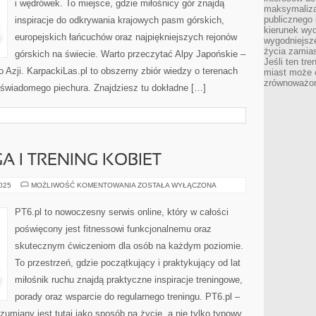
i wędrówek. To miejsce, gdzie miłośnicy gór znajdą
maksymalizac
publicznego 
inspiracje do odkrywania krajowych pasm górskich,
kierunek wyd
europejskich łańcuchów oraz najpiękniejszych rejonów
wygodniejsze 
życia zamias
górskich na świecie. Warto przeczytać Alpy Japońskie –
Jeśli ten tr
o Azji. KarpackiLas.pl to obszerny zbiór wiedzy o terenach
miast może o
zrównoważona
 świadomego piechura. Znajdziesz tu dokładne […]
GA I TRENING KOBIET
STRETCHING
2025
MOŻLIWOŚĆ KOMENTOWANIA
ZOSTAŁA WYŁĄCZONA
I
JOGA
I
PT6.pl to nowoczesny serwis online, który w całości
TRENING
KOBIET
poświęcony jest fitnessowi funkcjonalnemu oraz
skutecznym ćwiczeniom dla osób na każdym poziomie.
To przestrzeń, gdzie początkujący i praktykujący od lat
miłośnik ruchu znajdą praktyczne inspiracje treningowe,
porady oraz wsparcie do regularnego treningu. PT6.pl –
zumiany jest tutaj jako sposób na życie, a nie tylko typowy