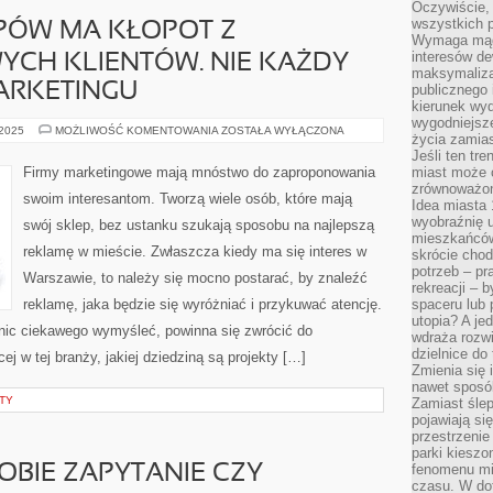
Oczywiście, 
wszystkich 
ÓW MA KŁOPOT Z
Wymaga mądr
interesów d
YCH KLIENTÓW. NIE KAŻDY
maksymalizac
ARKETINGU
publicznego 
kierunek wyd
wygodniejsze 
MNÓSTWO
 2025
MOŻLIWOŚĆ KOMENTOWANIA
ZOSTAŁA WYŁĄCZONA
życia zamias
SKLEPÓW
MA
Jeśli ten tr
KŁOPOT
Firmy marketingowe mają mnóstwo do zaproponowania
miast może o
Z
zrównoważona
ZDOBYCIEM
swoim interesantom. Tworzą wiele osób, które mają
NOWYCH
Idea miasta 
KLIENTÓW.
wyobraźnię 
swój sklep, bez ustanku szukają sposobu na najlepszą
NIE
mieszkańców
KAŻDY
reklamę w mieście. Zwłaszcza kiedy ma się interes w
JEST
skrócie chod
DOBRY
potrzeb – pr
W
Warszawie, to należy się mocno postarać, by znaleźć
rekreacji – 
MARKETINGU
reklamę, jaka będzie się wyróżniać i przykuwać atencję.
spaceru lub 
utopia? A je
 nic ciekawego wymyśleć, powinna się zwrócić do
wdraża rozwi
dzielnice do
cej w tej branży, jakiej dziedziną są projekty […]
Zmienia się i
nawet sposó
TY
Zamiast ślep
pojawiają si
przestrzenie
parki kiesz
fenomenu mi
OBIE ZAPYTANIE CZY
czasu. W do