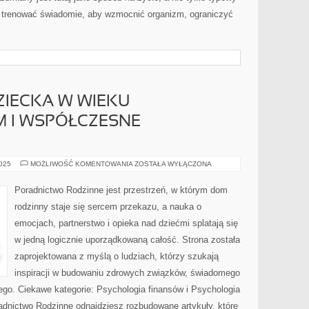
ak trenować świadomie, aby wzmocnić organizm, ograniczyć
ZIECKA W WIEKU
 I WSPÓŁCZESNE
PSYCHOLOGIA
2025
MOŻLIWOŚĆ KOMENTOWANIA
ZOSTAŁA WYŁĄCZONA
DZIECKA
W
WIEKU
Poradnictwo Rodzinne jest przestrzeń, w którym dom
PRZEDSZKOLNYM
I
rodzinny staje się sercem przekazu, a nauka o
WSPÓŁCZESNE
RODZICIELSTWO
emocjach, partnerstwo i opieka nad dziećmi splatają się
w jedną logicznie uporządkowaną całość. Strona została
zaprojektowana z myślą o ludziach, którzy szukają
inspiracji w budowaniu zdrowych związków, świadomego
tego. Ciekawe kategorie: Psychologia finansów i Psychologia
radnictwo Rodzinne odnajdziesz rozbudowane artykuły, które