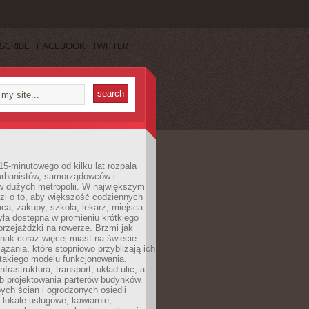
SCRIBE
FACEBOOK
TWITTER
15-minutowego od kilku lat rozpala
urbanistów, samorządowców i
 dużych metropolii. W największym
zi o to, aby większość codziennych
aca, zakupy, szkoła, lekarz, miejsca
była dostępna w promieniu krótkiego
przejażdżki na rowerze. Brzmi jak
dnak coraz więcej miast na świecie
ązania, które stopniowo przybliżają ich
 takiego modelu funkcjonowania.
nfrastruktura, transport, układ ulic, a
b projektowania parterów budynków.
ych ścian i ogrodzonych osiedli
ę lokale usługowe, kawiarnie,