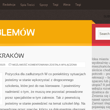
Redakcja
Tagi
Weta
Tagi
Spis Treści
Sprzęt
SUB
BLEMÓW
 KRAKÓW
Idea miasta 
wyobraźnię 
SZKOLENIE
 2025
MOŻLIWOŚĆ KOMENTOWANIA
ZOSTAŁA WYŁĄCZONA
mieszkańców
BHP
skrócie chod
KRAKÓW
potrzeb – pr
Pożyczka dla zadłużonych W co poniektórzy sytuacjach
rekreacji – 
jesteśmy w stanie wykorzystać z drogocennego
spaceru lub 
utopia? A je
szkolenia, które jest do nas kierowane. I powinniśmy
wdraża rozwi
nadmienić o tym, że muszą one pozostać prowadzone
dzielnice do
Zmienia się i
przez specjalistów w tym zakresie. Tak z pewnością
nawet sposó
Zamiast ślep
jesteśmy w stanie powiedzieć na temat szkoleń bhp. Na
pojawiają si
 prowadzone przez speców, którzy są dokumentnie obeznani