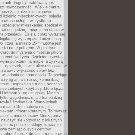
lometr drogi był traktowany jak
szt nowoczesności. Wielkie centra
obrzeżach, dzielnice biurowe
d dzielnic mieszkaniowych, osiedla
zbawione usług – wszystko to
e przeciętny mieszkaniec spędzał w
 więcej godzin, tracąc je na stanie w
na przesiadki. Dzisiaj coraz wyraźniej
 logika się wyczerpała. Ludzie chcą
ój czas, a miasto 15-minutowe jest
edzi na tę potrzebę. W praktyce
owrót do myślenia o mieście jako o
ych centrów życia. Dzielnice przestają
wymi punktami na mapie, a zyskują
 – ryneczek, skwer, ulicę usługową, w
a załatwić większość spraw bez
i wsiadania do samochodu. To pociąga
 szereg zmian: rozwój komunikacji
werowej, uspokajanie ruchu, sadzenie
enie zielonych korytarzy, które łączą
i i infrastrukturę usługową. Miasto
 tylko wygodniejsze, ale też bardziej
rowiu i środowisku. Warto jednak
 miasto 15-minutowe nie jest
ojektem infrastrukturalnym. To również
alności mieszkańców. Muszą oni z
y nauczyć się korzystać z lokalnych
bierać pobliskie sklepy, kawiarnie i
gowe zamiast dużych centrów
a obrzeżach. Z drugiej strony, powinni