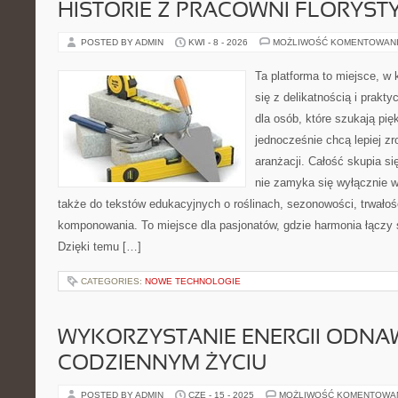
HISTORIE Z PRACOWNI FLORYS
POSTED BY ADMIN
KWI - 8 - 2026
MOŻLIWOŚĆ KOMENTOWAN
Ta platforma to miejsce, w 
się z delikatnością i prakt
dla osób, które szukają pi
jednocześnie chcą lepiej z
aranżacji. Całość skupia si
nie zamyka się wyłącznie w
także do tekstów edukacyjnych o roślinach, sezonowości, trwałoś
komponowania. To miejsce dla pasjonatów, gdzie harmonia łączy 
Dzięki temu […]
CATEGORIES:
NOWE TECHNOLOGIE
WYKORZYSTANIE ENERGII ODNA
CODZIENNYM ŻYCIU
POSTED BY ADMIN
CZE - 15 - 2025
MOŻLIWOŚĆ KOMENTOWA