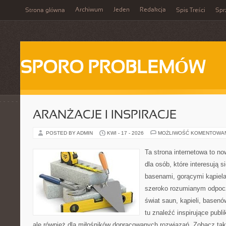
Archiwum
Jeden
Redakcja
Strona główna
Spis Treści
Spr
SPORO PROBLEMÓW
ARANŻACJE I INSPIRACJE
POSTED BY ADMIN
KWI - 17 - 2026
MOŻLIWOŚĆ KOMENTOWA
Ta strona internetowa to n
dla osób, które interesują 
basenami, gorącymi kąpiel
szeroko rozumianym odpocz
świat saun, kąpieli, base
tu znaleźć inspirujące publ
ale również dla miłośników dopracowanych rozwiązań. Zobacz t