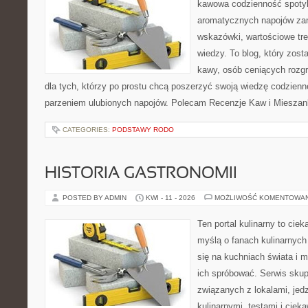
kawowa codzienność spotyka
aromatycznych napojów zam
wskazówki, wartościowe tre
wiedzy. To blog, który zost
kawy, osób ceniących rozgr
dla tych, którzy po prostu chcą poszerzyć swoją wiedzę codzienn
parzeniem ulubionych napojów. Polecam Recenzje Kaw i Mieszanki
CATEGORIES:
PODSTAWY RODO
HISTORIA GASTRONOMII
POSTED BY ADMIN
KWI - 11 - 2026
MOŻLIWOŚĆ KOMENTOWA
Ten portal kulinarny to cie
myślą o fanach kulinarnych 
się na kuchniach świata i 
ich spróbować. Serwis skup
związanych z lokalami, jed
kulinarnymi, testami i cie