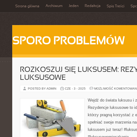
Archiwum
Jeden
Redakcja
Strona główna
Spis Treści
Spr
SPORO PROBLEMÓW
ROZKOSZUJ SIĘ LUKSUSEM: REZ
LUKSUSOWE
POSTED BY ADMIN
CZE - 3 - 2025
MOŻLIWOŚĆ KOMENTOWAN
Wejdź do świata luksusu i 
Rezydencje luksusowe to id
którzy pragną korzystać z 
spełniać swoje marzenia na
luksusem już teraz! #luksu
#luksusowemieszkanie