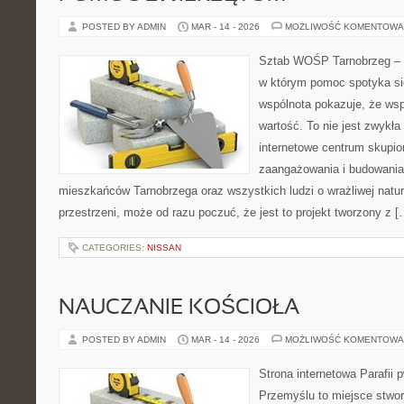
POSTED BY ADMIN
MAR - 14 - 2026
MOŻLIWOŚĆ KOMENTOWA
Sztab WOŚP Tarnobrzeg – G
w którym pomoc spotyka si
wspólnota pokazuje, że ws
wartość. To nie jest zwykła
internetowe centrum skupio
zaangażowania i budowania 
mieszkańców Tarnobrzega oraz wszystkich ludzi o wrażliwej naturze
przestrzeni, może od razu poczuć, że jest to projekt tworzony z [
CATEGORIES:
NISSAN
NAUCZANIE KOŚCIOŁA
POSTED BY ADMIN
MAR - 14 - 2026
MOŻLIWOŚĆ KOMENTOWA
Strona internetowa Parafii 
Przemyślu to miejsce stwo