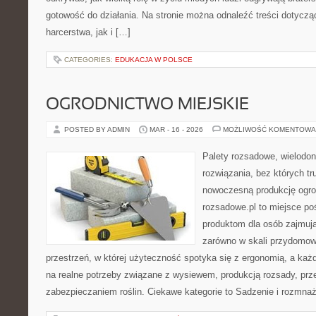
gotowość do działania. Na stronie można odnaleźć treści dotycząc
harcerstwa, jak i […]
CATEGORIES:
EDUKACJA W POLSCE
OGRODNICTWO MIEJSKIE
POSTED BY ADMIN
MAR - 16 - 2026
MOŻLIWOŚĆ KOMENTOWA
Palety rozsadowe, wielodoni
rozwiązania, bez których t
nowoczesną produkcję ogrod
rozsadowe.pl to miejsce p
produktom dla osób zajmuj
zarówno w skali przydomowe
przestrzeń, w której użyteczność spotyka się z ergonomią, a każ
na realne potrzeby związane z wysiewem, produkcją rozsady, pr
zabezpieczaniem roślin. Ciekawe kategorie to Sadzenie i rozmnaża