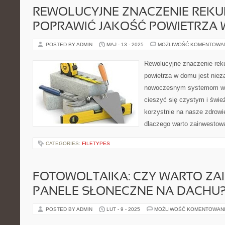
REWOLUCYJNE ZNACZENIE REKUP
POPRAWIĆ JAKOŚĆ POWIETRZA
POSTED BY ADMIN
MAJ - 13 - 2025
MOŻLIWOŚĆ KOMENTOWA
Rewolucyjne znaczenie reku
powietrza w domu jest niez
nowoczesnym systemom w
cieszyć się czystym i świ
korzystnie na nasze zdrowi
dlaczego warto zainwestowa
CATEGORIES:
FILETYPES
FOTOWOLTAIKA: CZY WARTO Z
PANELE SŁONECZNE NA DACHU
POSTED BY ADMIN
LUT - 9 - 2025
MOŻLIWOŚĆ KOMENTOWAN