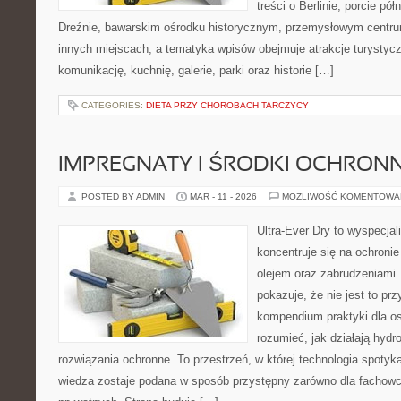
treści o Berlinie, porcie pó
Dreźnie, bawarskim ośrodku historycznym, przemysłowym centrum
innych miejscach, a tematyka wpisów obejmuje atrakcje turystycz
komunikację, kuchnię, galerie, parki oraz historie […]
CATEGORIES:
DIETA PRZY CHOROBACH TARCZYCY
IMPREGNATY I ŚRODKI OCHRON
POSTED BY ADMIN
MAR - 11 - 2026
MOŻLIWOŚĆ KOMENTOWA
Ultra-Ever Dry to wyspecjal
koncentruje się na ochronie
olejem oraz zabrudzeniami.
pokazuje, że nie jest to pr
kompendium praktyki dla osó
rozumieć, jak działają hydr
rozwiązania ochronne. To przestrzeń, w której technologia spotyk
wiedza zostaje podana w sposób przystępny zarówno dla fachowcó