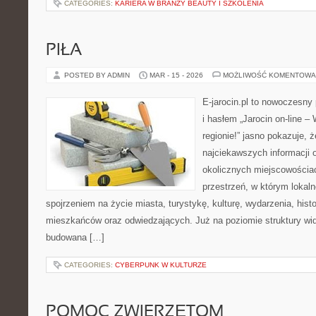
CATEGORIES:
KARIERA W BRANŻY BEAUTY I SZKOLENIA
PIŁA
POSTED BY ADMIN
MAR - 15 - 2026
MOŻLIWOŚĆ KOMENTOWA
E-jarocin.pl to nowoczesny 
i hasłem „Jarocin on-line –
regionie!” jasno pokazuje, ż
najciekawszych informacji o
okolicznych miejscowościac
przestrzeń, w którym lokal
spojrzeniem na życie miasta, turystykę, kulturę, wydarzenia, hist
mieszkańców oraz odwiedzających. Już na poziomie struktury wida
budowana […]
CATEGORIES:
CYBERPUNK W KULTURZE
POMOC ZWIERZĘTOM