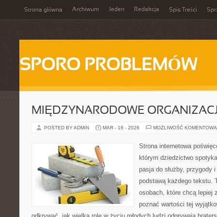
Archiwum
Jeden
Redakcja
Strona główna
Spis Treści
Spr
SPORO PROBLEMÓW
MIĘDZYNARODOWE ORGANIZAC
POSTED BY ADMIN
MAR - 16 - 2026
MOŻLIWOŚĆ KOMENTOWA
Strona internetowa poświęc
którym dziedzictwo spotyka
pasja do służby, przygody i
podstawą każdego tekstu. T
osobach, które chcą lepiej
poznać wartości tej wyjątk
odkrywać, jak wielką rolę w życiu młodych ludzi odgrywają brater