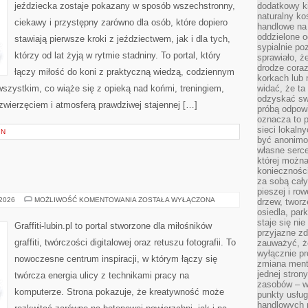
jeździecka zostaje pokazany w sposób wszechstronny,
dodatkowy ki
naturalny ko
ciekawy i przystępny zarówno dla osób, które dopiero
handlowe na 
oddzielone o
stawiają pierwsze kroki z jeździectwem, jak i dla tych,
sypialnie po
którzy od lat żyją w rytmie stadniny. To portal, który
sprawiało, ż
drodze coraz
łączy miłość do koni z praktyczną wiedzą, codziennym
korkach lub 
szystkim, co wiąże się z opieką nad końmi, treningiem,
widać, że ta
odzyskać sw
 zwierzęciem i atmosferą prawdziwej stajennej […]
próbą odpowi
oznacza to p
sieci lokaln
IN
być anonimo
własne serce
której możn
koniecznośc
za sobą cały
pieszej i ro
GRAFFITI
 2026
MOŻLIWOŚĆ KOMENTOWANIA
ZOSTAŁA WYŁĄCZONA
drzew, tworz
osiedla, park
staje się nie
Graffiti-lubin.pl to portal stworzone dla miłośników
przyjazne zd
graffiti, twórczości digitalowej oraz retuszu fotografii. To
zauważyć, że
wyłącznie pr
nowoczesne centrum inspiracji, w którym łączy się
zmiana ment
jednej stron
twórcza energia ulicy z technikami pracy na
zasobów – wy
komputerze. Strona pokazuje, że kreatywność może
punkty usłu
handlowych n