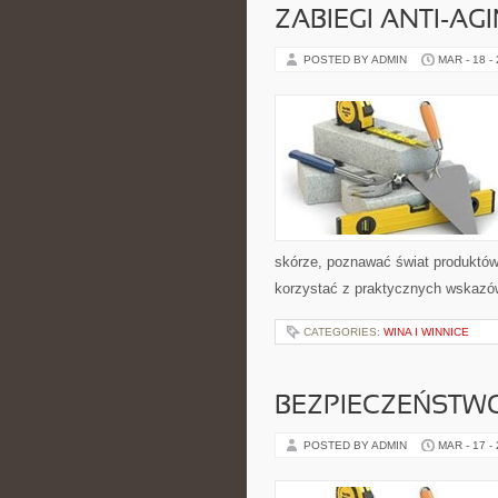
ZABIEGI ANTI-AG
POSTED BY ADMIN
MAR - 18 -
skórze, poznawać świat produktów 
korzystać z praktycznych wskazó
CATEGORIES:
WINA I WINNICE
BEZPIECZEŃSTWO
POSTED BY ADMIN
MAR - 17 -