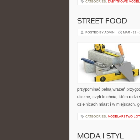
CATEGORIES:
ZABYTKOWE MODE
STREET FOOD
POSTED BY ADMIN
MAR - 22 -
przypominać pełną wrażeń przygod
uliczne, czyli kuchnia, która rodz
dzielnicach miast i w miejscach, g
CATEGORIES:
MODELARSTWO LOT
MODA I STYL