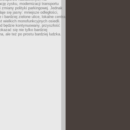
ję zysku, modernizacji transportu
i zmiany polityki parkingowej. Jednak
aje się jasny: mniejsze odległości,
i bardziej zielone ulice, lokalne centra
t wielkich monofunkcyjnych osiedli.
end będzie kontynuowany, przyszłość
kazać się nie tylko bardziej
, ale też po prostu bardziej ludzka.