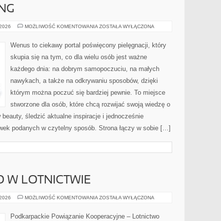
ING
ZABIEGI
 2026
MOŻLIWOŚĆ KOMENTOWANIA
ZOSTAŁA WYŁĄCZONA
ANTI-
AGING
Wenus to ciekawy portal poświęcony pielęgnacji, który
skupia się na tym, co dla wielu osób jest ważne
każdego dnia: na dobrym samopoczuciu, na małych
nawykach, a także na odkrywaniu sposobów, dzięki
którym można poczuć się bardziej pewnie. To miejsce
stworzone dla osób, które chcą rozwijać swoją wiedzę o
beauty, śledzić aktualne inspiracje i jednocześnie
wek podanych w czytelny sposób. Strona łączy w sobie […]
 W LOTNICTWIE
BEZPIECZEŃSTWO
 2026
MOŻLIWOŚĆ KOMENTOWANIA
ZOSTAŁA WYŁĄCZONA
W
LOTNICTWIE
Podkarpackie Powiązanie Kooperacyjne – Lotnictwo