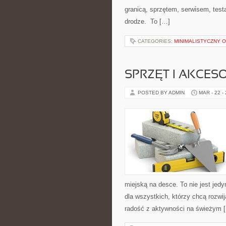
granicą, sprzętem, serwisem, test
drodze. To […]
CATEGORIES:
MINIMALISTYCZNY 
SPRZĘT I AKCES
POSTED BY ADMIN
MAR - 22 -
miejską na desce. To nie jest jedy
dla wszystkich, którzy chcą rozw
radość z aktywności na świeżym 