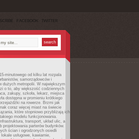
SCRIBE
FACEBOOK
TWITTER
15-minutowego od kilku lat rozpala
urbanistów, samorządowców i
 dużych metropolii. W największym
zi o to, aby większość codziennych
aca, zakupy, szkoła, lekarz, miejsca
była dostępna w promieniu krótkiego
przejażdżki na rowerze. Brzmi jak
dnak coraz więcej miast na świecie
ązania, które stopniowo przybliżają ich
 takiego modelu funkcjonowania.
nfrastruktura, transport, układ ulic, a
b projektowania parterów budynków.
ych ścian i ogrodzonych osiedli
ę lokale usługowe, kawiarnie,