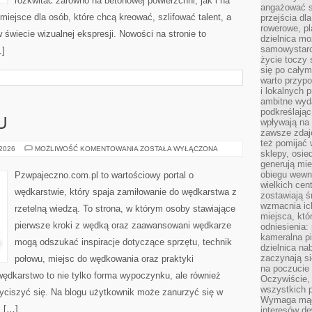
rozkwitać zarówno na betonowej powierzchni, jak i na
angażować s
 miejsce dla osób, które chcą kreować, szlifować talent, a
przejścia dl
rowerowe, p
wiecie wizualnej ekspresji. Nowości na stronie to
dzielnica mo
samowystarc
…]
życie toczy 
się po całym
warto przypo
i lokalnych 
ambitne wy
podkreślając
U
wpływają na 
zawsze zdaj
też pomijać 
METODY
 2026
MOŻLIWOŚĆ KOMENTOWANIA
ZOSTAŁA WYŁĄCZONA
sklepy, osie
POŁOWU
generują mie
obiegu wewną
Pzwpajeczno.com.pl to wartościowy portal o
wielkich ce
wędkarstwie, który spaja zamiłowanie do wędkarstwa z
zostawiają ś
wzmacnia ich
rzetelną wiedzą. To strona, w którym osoby stawiające
miejsca, któ
pierwsze kroki z wędką oraz zaawansowani wędkarze
odniesienia:
kameralna pi
mogą odszukać inspiracje dotyczące sprzętu, technik
dzielnica na
zaczynają s
połowu, miejsc do wędkowania oraz praktyki
na poczucie 
wędkarstwo to nie tylko forma wypoczynku, ale również
Oczywiście, 
wszystkich 
wyciszyć się. Na blogu użytkownik może zanurzyć się w
Wymaga mądr
, […]
interesów d