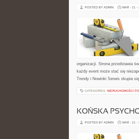
POSTED BY ADMIN
MAR - 21 -
organizacji. Strona przedstawia ś
każdy event może stać się nieza
Trendy i Nowinki Serwis skupia si
CATEGORIES:
NIERUCHOMOŚCI P
KOŃSKA PSYCHO
POSTED BY ADMIN
MAR - 21 -