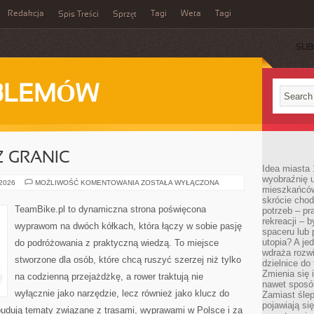
Redakcja
Tagi
Weta
Tagi
Spis Treści
Sprzęt
SUB
BLEMÓW
Z GRANIC
Idea miasta 
wyobraźnię 
BIKEPACKING
 2026
MOŻLIWOŚĆ KOMENTOWANIA
ZOSTAŁA WYŁĄCZONA
mieszkańców
BEZ
GRANIC
skrócie chod
TeamBike.pl to dynamiczna strona poświęcona
potrzeb – pr
rekreacji – 
wyprawom na dwóch kółkach, która łączy w sobie pasję
spaceru lub 
utopia? A je
do podróżowania z praktyczną wiedzą. To miejsce
wdraża rozwi
stworzone dla osób, które chcą ruszyć szerzej niż tylko
dzielnice do
Zmienia się i
na codzienną przejażdżkę, a rower traktują nie
nawet sposó
wyłącznie jako narzędzie, lecz również jako klucz do
Zamiast ślep
pojawiają si
budują tematy związane z trasami, wyprawami w Polsce i za