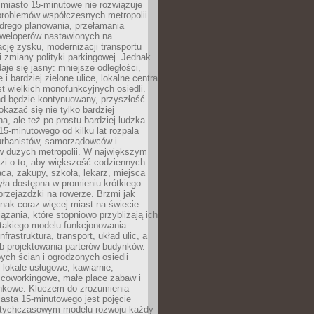
miasto 15-minutowe nie rozwiązuje
problemów współczesnych metropolii.
ego planowania, przełamania
eweloperów nastawionych na
ję zysku, modernizacji transportu
i zmiany polityki parkingowej. Jednak
aje się jasny: mniejsze odległości,
i bardziej zielone ulice, lokalne centra
t wielkich monofunkcyjnych osiedli.
end będzie kontynuowany, przyszłość
kazać się nie tylko bardziej
, ale też po prostu bardziej ludzka.
15-minutowego od kilku lat rozpala
urbanistów, samorządowców i
 dużych metropolii. W największym
zi o to, aby większość codziennych
aca, zakupy, szkoła, lekarz, miejsca
była dostępna w promieniu krótkiego
przejażdżki na rowerze. Brzmi jak
dnak coraz więcej miast na świecie
ązania, które stopniowo przybliżają ich
 takiego modelu funkcjonowania.
nfrastruktura, transport, układ ulic, a
b projektowania parterów budynków.
ych ścian i ogrodzonych osiedli
ę lokale usługowe, kawiarnie,
 coworkingowe, małe place zabaw i
onkowe. Kluczem do zrozumienia
asta 15-minutowego jest pojęcie
tychczasowym modelu rozwoju każdy