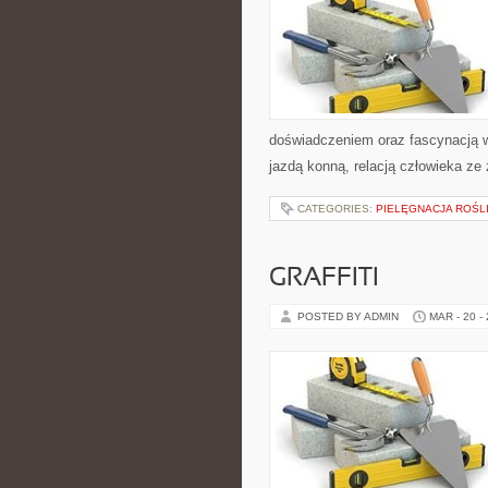
doświadczeniem oraz fascynacją w
jazdą konną, relacją człowieka ze
CATEGORIES:
PIELĘGNACJA ROŚL
GRAFFITI
POSTED BY ADMIN
MAR - 20 -