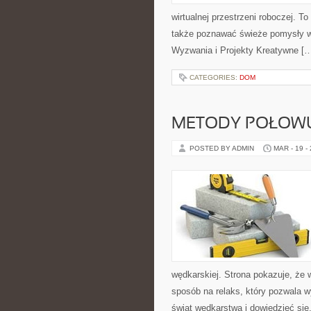
wirtualnej przestrzeni roboczej. To
także poznawać świeże pomysły w ś
Wyzwania i Projekty Kreatywne [
CATEGORIES:
DOM
METODY POŁOW
POSTED BY ADMIN
MAR - 19 -
wędkarskiej. Strona pokazuje, że 
sposób na relaks, który pozwala 
świat wędkarstwa i dowiedzieć się