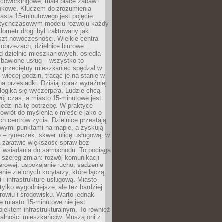
 coworkingowe, małe place zabaw i
onkowe. Kluczem do zrozumienia
asta 15-minutowego jest pojęcie
tychczasowym modelu rozwoju każdy
lometr drogi był traktowany jak
szt nowoczesności. Wielkie centra
obrzeżach, dzielnice biurowe
d dzielnic mieszkaniowych, osiedla
zbawione usług – wszystko to
e przeciętny mieszkaniec spędzał w
 więcej godzin, tracąc je na stanie w
na przesiadki. Dzisiaj coraz wyraźniej
 logika się wyczerpała. Ludzie chcą
ój czas, a miasto 15-minutowe jest
edzi na tę potrzebę. W praktyce
owrót do myślenia o mieście jako o
ych centrów życia. Dzielnice przestają
wymi punktami na mapie, a zyskują
 – ryneczek, skwer, ulicę usługową, w
a załatwić większość spraw bez
i wsiadania do samochodu. To pociąga
 szereg zmian: rozwój komunikacji
werowej, uspokajanie ruchu, sadzenie
enie zielonych korytarzy, które łączą
i i infrastrukturę usługową. Miasto
 tylko wygodniejsze, ale też bardziej
rowiu i środowisku. Warto jednak
 miasto 15-minutowe nie jest
ojektem infrastrukturalnym. To również
alności mieszkańców. Muszą oni z