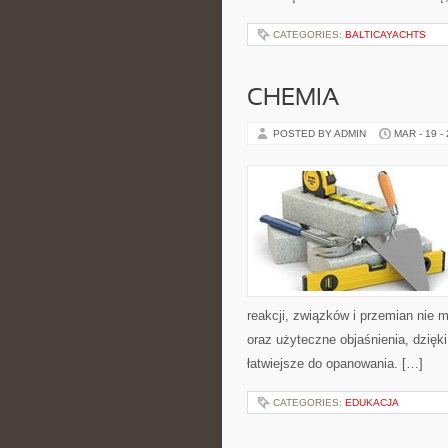
CATEGORIES:
BALTICAYACHTS
CHEMIA
POSTED BY ADMIN
MAR - 19 -
reakcji, związków i przemian nie m
oraz użyteczne objaśnienia, dzięki
łatwiejsze do opanowania. […]
CATEGORIES:
EDUKACJA