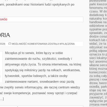
przestrzenie
parki kiesz
ami, poradnikami oraz historiami ludzi spotykanych po
fenomenu mi
czasu. W do
dodatkowy ki
naturalny ko
OGRÓD
handlowe na 
oddzielone o
sypialnie po
sprawiało, ż
ORIA
drodze coraz
korkach lub 
widać, że ta
SPRZĘT
 2026
MOŻLIWOŚĆ KOMENTOWANIA
ZOSTAŁA WYŁĄCZONA
I
odzyskać sw
AKCESORIA
próbą odpowi
Micoplus.pl to serwis, które łączy w sobie
oznacza to p
sieci lokaln
zainteresowanie do ruchu, szybkości, swobody i
być anonimo
aktywnego stylu życia. To strona internetowa, na której
własne serce
której możn
spotykają się miłośnicy jazdy na rolkach, wrotkarstwa,
koniecznośc
łyżworolek, sportów lodowych, a także osoby
za sobą cały
pieszej i ro
zainteresowane nartami, snowboardem oraz jazdą
drzew, tworz
osiedla, park
nie zwykły serwis informacyjny, ale raczej centrum wiedzy
staje się nie
ijać swoje kompetencje, poznawać nowy sprzęt i czerpać
przyjazne zd
zauważyć, że
[…]
wyłącznie pr
zmiana ment