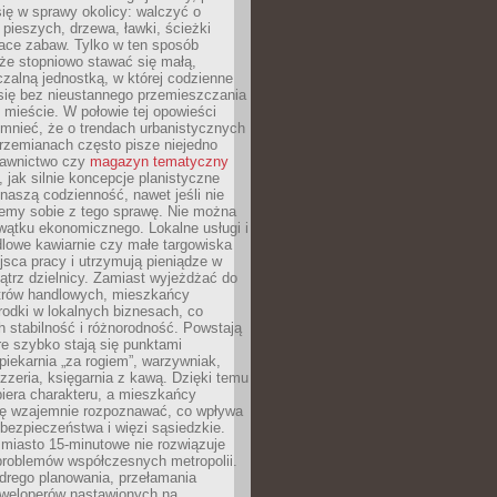
ię w sprawy okolicy: walczyć o
a pieszych, drzewa, ławki, ścieżki
lace zabaw. Tylko w ten sposób
że stopniowo stawać się małą,
zalną jednostką, w której codzienne
się bez nieustannego przemieszczania
 mieście. W połowie tej opowieści
mnieć, że o trendach urbanistycznych
przemianach często pisze niejedno
dawnictwo czy
magazyn tematyczny
, jak silnie koncepcje planistyczne
naszą codzienność, nawet jeśli nie
emy sobie z tego sprawę. Nie można
wątku ekonomicznego. Lokalne usługi i
dlowe kawiarnie czy małe targowiska
jsca pracy i utrzymują pieniądze w
trz dzielnicy. Zamiast wyjeżdżać do
ntrów handlowych, mieszkańcy
rodki w lokalnych biznesach, co
 stabilność i różnorodność. Powstają
re szybko stają się punktami
 piekarnia „za rogiem”, warzywniak,
zzeria, księgarnia z kawą. Dzięki temu
biera charakteru, a mieszkańcy
ię wzajemnie rozpoznawać, co wpływa
bezpieczeństwa i więzi sąsiedzkie.
miasto 15-minutowe nie rozwiązuje
problemów współczesnych metropolii.
ego planowania, przełamania
eweloperów nastawionych na