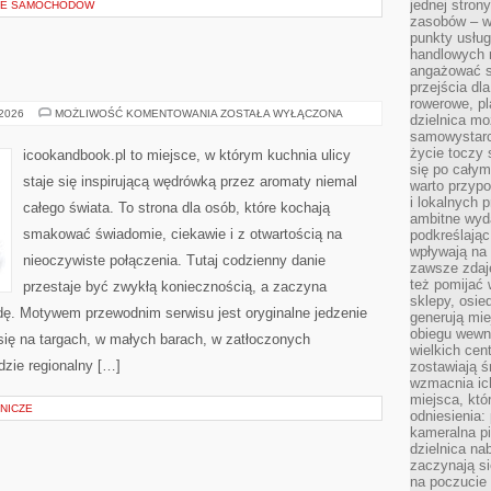
jednej stron
LE SAMOCHODÓW
zasobów – wy
punkty usłu
handlowych n
angażować s
przejścia dl
rowerowe, p
STREET
 2026
MOŻLIWOŚĆ KOMENTOWANIA
ZOSTAŁA WYŁĄCZONA
dzielnica mo
FOOD
samowystarc
życie toczy 
icookandbook.pl to miejsce, w którym kuchnia ulicy
się po całym
staje się inspirującą wędrówką przez aromaty niemal
warto przypo
i lokalnych 
całego świata. To strona dla osób, które kochają
ambitne wy
smakować świadomie, ciekawie i z otwartością na
podkreślając
wpływają na 
nieoczywiste połączenia. Tutaj codzienny danie
zawsze zdaj
też pomijać 
przestaje być zwykłą koniecznością, a zaczyna
sklepy, osie
ę. Motywem przewodnim serwisu jest oryginalne jedzenie
generują mie
obiegu wewną
i się na targach, w małych barach, w zatłoczonych
wielkich ce
dzie regionalny […]
zostawiają ś
wzmacnia ich
miejsca, któ
NICZE
odniesienia:
kameralna pi
dzielnica na
zaczynają s
na poczucie 