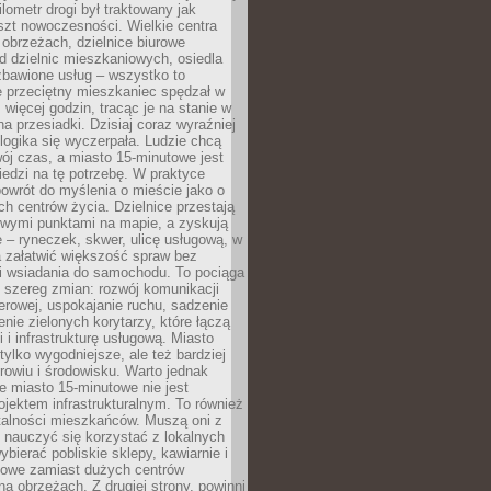
lometr drogi był traktowany jak
szt nowoczesności. Wielkie centra
obrzeżach, dzielnice biurowe
d dzielnic mieszkaniowych, osiedla
zbawione usług – wszystko to
e przeciętny mieszkaniec spędzał w
 więcej godzin, tracąc je na stanie w
na przesiadki. Dzisiaj coraz wyraźniej
 logika się wyczerpała. Ludzie chcą
ój czas, a miasto 15-minutowe jest
edzi na tę potrzebę. W praktyce
owrót do myślenia o mieście jako o
ych centrów życia. Dzielnice przestają
wymi punktami na mapie, a zyskują
 – ryneczek, skwer, ulicę usługową, w
a załatwić większość spraw bez
i wsiadania do samochodu. To pociąga
 szereg zmian: rozwój komunikacji
werowej, uspokajanie ruchu, sadzenie
enie zielonych korytarzy, które łączą
i i infrastrukturę usługową. Miasto
 tylko wygodniejsze, ale też bardziej
rowiu i środowisku. Warto jednak
 miasto 15-minutowe nie jest
ojektem infrastrukturalnym. To również
alności mieszkańców. Muszą oni z
y nauczyć się korzystać z lokalnych
bierać pobliskie sklepy, kawiarnie i
gowe zamiast dużych centrów
a obrzeżach. Z drugiej strony, powinni