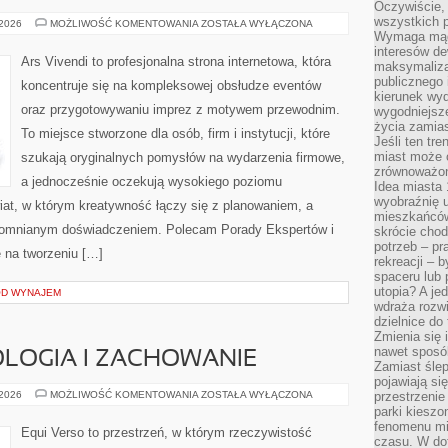
Oczywiście, 
wszystkich 
MODA
 2026
MOŻLIWOŚĆ KOMENTOWANIA
ZOSTAŁA WYŁĄCZONA
I
Wymaga mądr
STYL
interesów d
Ars Vivendi to profesjonalna strona internetowa, która
maksymalizac
publicznego 
koncentruje się na kompleksowej obsłudze eventów
kierunek wyd
oraz przygotowywaniu imprez z motywem przewodnim.
wygodniejsze 
życia zamias
To miejsce stworzone dla osób, firm i instytucji, które
Jeśli ten tr
miast może o
szukają oryginalnych pomysłów na wydarzenia firmowe,
zrównoważona
a jednocześnie oczekują wysokiego poziomu
Idea miasta 
wyobraźnię 
wiat, w którym kreatywność łączy się z planowaniem, a
mieszkańców
pomnianym doświadczeniem. Polecam Porady Ekspertów i
skrócie chod
potrzeb – pr
ę na tworzeniu […]
rekreacji – 
spaceru lub 
utopia? A je
OD WYNAJEM
wdraża rozwi
dzielnice do
Zmienia się i
nawet sposó
LOGIA I ZACHOWANIE
Zamiast ślep
pojawiają si
KOŃSKA
 2026
MOŻLIWOŚĆ KOMENTOWANIA
ZOSTAŁA WYŁĄCZONA
przestrzenie
PSYCHOLOGIA
parki kiesz
I
fenomenu mi
ZACHOWANIE
Equi Verso to przestrzeń, w którym rzeczywistość
czasu. W do