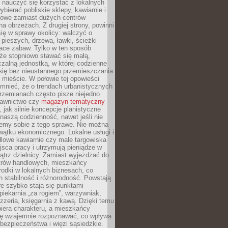
y nauczyć się korzystać z lokalnych
bierać pobliskie sklepy, kawiarnie i
gowe zamiast dużych centrów
a obrzeżach. Z drugiej strony, powinni
ię w sprawy okolicy: walczyć o
a pieszych, drzewa, ławki, ścieżki
lace zabaw. Tylko w ten sposób
że stopniowo stawać się małą,
zalną jednostką, w której codzienne
się bez nieustannego przemieszczania
 mieście. W połowie tej opowieści
mnieć, że o trendach urbanistycznych
przemianach często pisze niejedno
dawnictwo czy
magazyn tematyczny
, jak silnie koncepcje planistyczne
naszą codzienność, nawet jeśli nie
emy sobie z tego sprawę. Nie można
wątku ekonomicznego. Lokalne usługi i
dlowe kawiarnie czy małe targowiska
jsca pracy i utrzymują pieniądze w
trz dzielnicy. Zamiast wyjeżdżać do
ntrów handlowych, mieszkańcy
rodki w lokalnych biznesach, co
 stabilność i różnorodność. Powstają
re szybko stają się punktami
 piekarnia „za rogiem”, warzywniak,
zzeria, księgarnia z kawą. Dzięki temu
biera charakteru, a mieszkańcy
ię wzajemnie rozpoznawać, co wpływa
bezpieczeństwa i więzi sąsiedzkie.