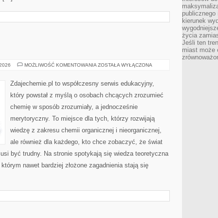
maksymalizac
publicznego 
kierunek wyd
wygodniejsze 
życia zamias
Jeśli ten tr
miast może o
zrównoważona
CHEMIA
 2026
MOŻLIWOŚĆ KOMENTOWANIA
ZOSTAŁA WYŁĄCZONA
Zdajechemie.pl to współczesny serwis edukacyjny,
który powstał z myślą o osobach chcących zrozumieć
chemię w sposób zrozumiały, a jednocześnie
merytoryczny. To miejsce dla tych, którzy rozwijają
wiedzę z zakresu chemii organicznej i nieorganicznej,
ale również dla każdego, kto chce zobaczyć, że świat
usi być trudny. Na stronie spotykają się wiedza teoretyczna
 którym nawet bardziej złożone zagadnienia stają się