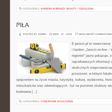
CATEGORIES:
KARIERA W BRANŻY BEAUTY I SZKOLENIA
PIŁA
POSTED BY ADMIN
MAR - 15 - 2026
MOŻLIWOŚĆ KOMENTOWA
E-jarocin.pl to nowoczesny 
i hasłem „Jarocin on-line –
regionie!” jasno pokazuje, ż
najciekawszych informacji o
okolicznych miejscowościac
przestrzeń, w którym lokal
spojrzeniem na życie miasta, turystykę, kulturę, wydarzenia, hist
mieszkańców oraz odwiedzających. Już na poziomie struktury wida
budowana […]
CATEGORIES:
CYBERPUNK W KULTURZE