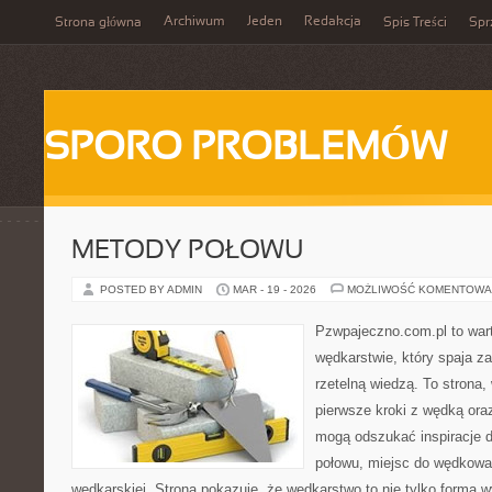
Archiwum
Jeden
Redakcja
Strona główna
Spis Treści
Spr
SPORO PROBLEMÓW
METODY POŁOWU
POSTED BY ADMIN
MAR - 19 - 2026
MOŻLIWOŚĆ KOMENTOWA
Pzwpajeczno.com.pl to wart
wędkarstwie, który spaja z
rzetelną wiedzą. To strona
pierwsze kroki z wędką or
mogą odszukać inspiracje d
połowu, miejsc do wędkowan
wędkarskiej. Strona pokazuje, że wędkarstwo to nie tylko forma 