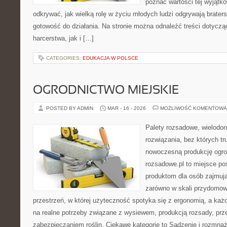
poznać wartości tej wyjątk
odkrywać, jak wielką rolę w życiu młodych ludzi odgrywają brater
gotowość do działania. Na stronie można odnaleźć treści dotycząc
harcerstwa, jak i […]
CATEGORIES:
EDUKACJA W POLSCE
OGRODNICTWO MIEJSKIE
POSTED BY ADMIN
MAR - 16 - 2026
MOŻLIWOŚĆ KOMENTOWA
Palety rozsadowe, wielodoni
rozwiązania, bez których t
nowoczesną produkcję ogrod
rozsadowe.pl to miejsce p
produktom dla osób zajmuj
zarówno w skali przydomowe
przestrzeń, w której użyteczność spotyka się z ergonomią, a każ
na realne potrzeby związane z wysiewem, produkcją rozsady, pr
zabezpieczaniem roślin. Ciekawe kategorie to Sadzenie i rozmnaża