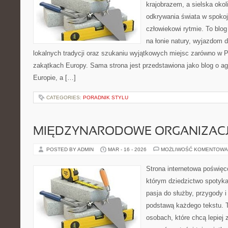
krajobrazem, a sielska okoli
odkrywania świata w spoko
człowiekowi rytmie. To bl
na łonie natury, wyjazdom 
lokalnych tradycji oraz szukaniu wyjątkowych miejsc zarówno w Po
zakątkach Europy. Sama strona jest przedstawiona jako blog o ag
Europie, a […]
CATEGORIES:
PORADNIK STYLU
MIĘDZYNARODOWE ORGANIZAC
POSTED BY ADMIN
MAR - 16 - 2026
MOŻLIWOŚĆ KOMENTOWA
Strona internetowa poświęc
którym dziedzictwo spotyka
pasja do służby, przygody i
podstawą każdego tekstu. T
osobach, które chcą lepiej