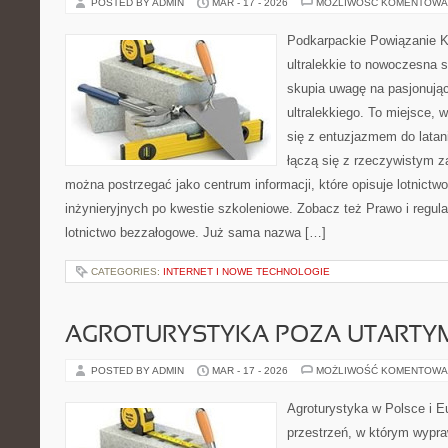
POSTED BY ADMIN
MAR - 17 - 2026
MOŻLIWOŚĆ KOMENTOWA
Podkarpackie Powiązanie K
ultralekkie to nowoczesna s
skupia uwagę na pasjonując
ultralekkiego. To miejsce, 
się z entuzjazmem do latani
łączą się z rzeczywistym 
można postrzegać jako centrum informacji, które opisuje lotnictwo
inżynieryjnych po kwestie szkoleniowe. Zobacz też Prawo i regulac
lotnictwo bezzałogowe. Już sama nazwa […]
CATEGORIES:
INTERNET I NOWE TECHNOLOGIE
AGROTURYSTYKA POZA UTARTY
POSTED BY ADMIN
MAR - 17 - 2026
MOŻLIWOŚĆ KOMENTOWA
Agroturystyka w Polsce i Eu
przestrzeń, w którym wypra