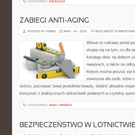
CATEGORIES:
EDUKACJA
ZABIEGI ANTI-AGING
POSTED BY ADMIN
MAR - 18 - 2026
MOŻLIWOŚĆ KOMENTOWA
Wenus to ciekawy portal poś
skupia się na tym, co dla w
każdego dnia: na dobrym s
nawykach, a także na odkr
którym można poczuć się ba
stworzone dla osób, które 
skórze, poznawać świat produktów beauty, śledzić aktualne inspir
korzystać z praktycznych wskazówek podanych w czytelny sposó
CATEGORIES:
WINA I WINNICE
BEZPIECZEŃSTWO W LOTNICTWI