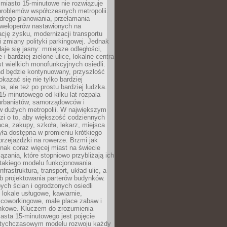
miasto 15-minutowe nie rozwiązuje
problemów współczesnych metropolii.
ego planowania, przełamania
eweloperów nastawionych na
ję zysku, modernizacji transportu
i zmiany polityki parkingowej. Jednak
aje się jasny: mniejsze odległości,
i bardziej zielone ulice, lokalne centra
t wielkich monofunkcyjnych osiedli.
end będzie kontynuowany, przyszłość
kazać się nie tylko bardziej
, ale też po prostu bardziej ludzka.
15-minutowego od kilku lat rozpala
urbanistów, samorządowców i
 dużych metropolii. W największym
zi o to, aby większość codziennych
aca, zakupy, szkoła, lekarz, miejsca
była dostępna w promieniu krótkiego
przejażdżki na rowerze. Brzmi jak
dnak coraz więcej miast na świecie
ązania, które stopniowo przybliżają ich
 takiego modelu funkcjonowania.
nfrastruktura, transport, układ ulic, a
b projektowania parterów budynków.
ych ścian i ogrodzonych osiedli
ę lokale usługowe, kawiarnie,
 coworkingowe, małe place zabaw i
onkowe. Kluczem do zrozumienia
asta 15-minutowego jest pojęcie
tychczasowym modelu rozwoju każdy