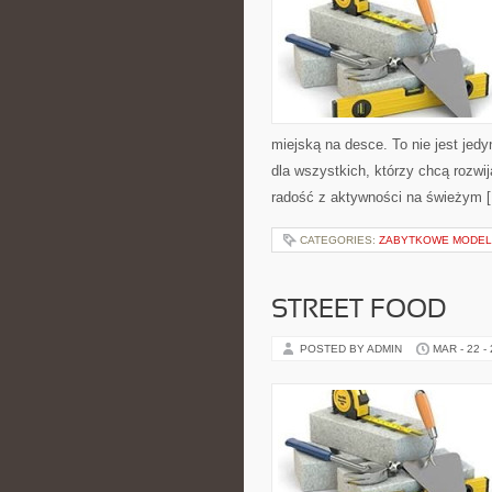
miejską na desce. To nie jest jedy
dla wszystkich, którzy chcą rozw
radość z aktywności na świeżym 
CATEGORIES:
ZABYTKOWE MODE
STREET FOOD
POSTED BY ADMIN
MAR - 22 -