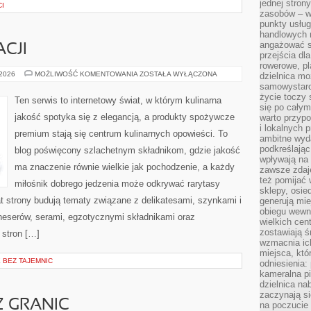
jednej stron
CI
zasobów – wy
punkty usłu
handlowych n
angażować s
CJI
przejścia dl
rowerowe, p
SZTUKA
 2026
MOŻLIWOŚĆ KOMENTOWANIA
ZOSTAŁA WYŁĄCZONA
dzielnica mo
DEGUSTACJI
samowystarc
życie toczy 
Ten serwis to internetowy świat, w którym kulinarna
się po całym
jakość spotyka się z elegancją, a produkty spożywcze
warto przypo
i lokalnych 
premium stają się centrum kulinarnych opowieści. To
ambitne wy
podkreślając
blog poświęcony szlachetnym składnikom, gdzie jakość
wpływają na 
ma znaczenie równie wielkie jak pochodzenie, a każdy
zawsze zdaj
też pomijać 
miłośnik dobrego jedzenia może odkrywać rarytasy
sklepy, osie
t strony budują tematy związane z delikatesami, szynkami i
generują mie
obiegu wewną
neserów, serami, egzotycznymi składnikami oraz
wielkich ce
zostawiają ś
 stron […]
wzmacnia ich
miejsca, któ
BEZ TAJEMNIC
odniesienia:
kameralna pi
dzielnica na
zaczynają s
Z GRANIC
na poczucie 