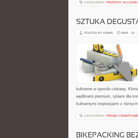
CATEGORIES:
PRZEPISY DLA DZIE
SZTUKA DEGUSTA
POSTED BY ADMIN
MAR - 24 -
kulinarne w sposób ciekawy. Klima
wędlinami premium, rybami dla ko
kulinarnymi inspiracjami z różnych
CATEGORIES:
PRAWO OŚWIATOWE 
BIKEPACKING BE