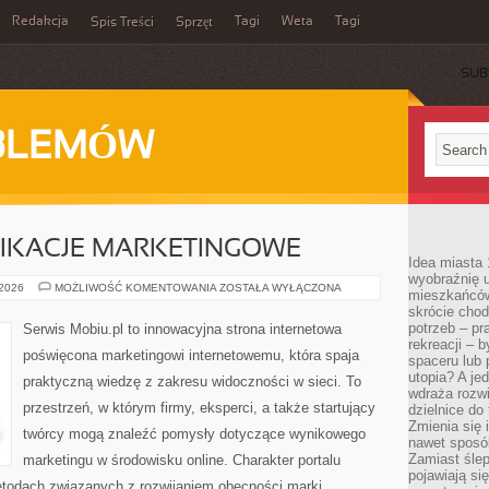
Redakcja
Tagi
Weta
Tagi
Spis Treści
Sprzęt
SUB
BLEMÓW
LIKACJE MARKETINGOWE
Idea miasta 
wyobraźnię 
NARZĘDZIA
 2026
MOŻLIWOŚĆ KOMENTOWANIA
ZOSTAŁA WYŁĄCZONA
mieszkańców
I
skrócie chod
APLIKACJE
MARKETINGOWE
potrzeb – pr
Serwis Mobiu.pl to innowacyjna strona internetowa
rekreacji – 
poświęcona marketingowi internetowemu, która spaja
spaceru lub 
utopia? A je
praktyczną wiedzę z zakresu widoczności w sieci. To
wdraża rozwi
przestrzeń, w którym firmy, eksperci, a także startujący
dzielnice do
Zmienia się i
twórcy mogą znaleźć pomysły dotyczące wynikowego
nawet sposó
Zamiast ślep
marketingu w środowisku online. Charakter portalu
pojawiają si
etodach związanych z rozwijaniem obecności marki,