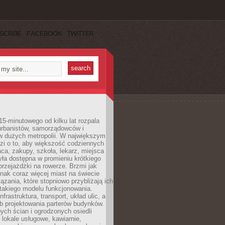
SCRIBE
FACEBOOK
TWITTER
15-minutowego od kilku lat rozpala
urbanistów, samorządowców i
 dużych metropolii. W największym
zi o to, aby większość codziennych
aca, zakupy, szkoła, lekarz, miejsca
była dostępna w promieniu krótkiego
przejażdżki na rowerze. Brzmi jak
dnak coraz więcej miast na świecie
ązania, które stopniowo przybliżają ich
 takiego modelu funkcjonowania.
nfrastruktura, transport, układ ulic, a
b projektowania parterów budynków.
ych ścian i ogrodzonych osiedli
ę lokale usługowe, kawiarnie,