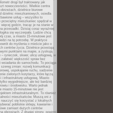
lometr drogi był traktowany jak
szt nowoczesności. Wielkie centra
obrzeżach, dzielnice biurowe
d dzielnic mieszkaniowych, osiedla
zbawione usług – wszystko to
e przeciętny mieszkaniec spędzał w
 więcej godzin, tracąc je na stanie w
na przesiadki. Dzisiaj coraz wyraźniej
 logika się wyczerpała. Ludzie chcą
ój czas, a miasto 15-minutowe jest
edzi na tę potrzebę. W praktyce
owrót do myślenia o mieście jako o
ych centrów życia. Dzielnice przestają
wymi punktami na mapie, a zyskują
 – ryneczek, skwer, ulicę usługową, w
a załatwić większość spraw bez
i wsiadania do samochodu. To pociąga
 szereg zmian: rozwój komunikacji
werowej, uspokajanie ruchu, sadzenie
enie zielonych korytarzy, które łączą
i i infrastrukturę usługową. Miasto
 tylko wygodniejsze, ale też bardziej
rowiu i środowisku. Warto jednak
 miasto 15-minutowe nie jest
ojektem infrastrukturalnym. To również
alności mieszkańców. Muszą oni z
y nauczyć się korzystać z lokalnych
bierać pobliskie sklepy, kawiarnie i
gowe zamiast dużych centrów
a obrzeżach. Z drugiej strony, powinni