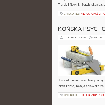
Trendy i Nowinki Serwis skupia si
CATEGORIES:
NIERUCHOMOŚCI P
KOŃSKA PSYCHO
POSTED BY ADMIN
MAR - 21 -
doświadczeniem oraz fascynacją w
jazdą konną, relacją człowieka ze
CATEGORIES:
PIELĘGNACJA ROŚL