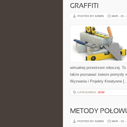
GRAFFITI
POSTED BY ADMIN
MAR - 20 -
wirtualnej przestrzeni roboczej. To
także poznawać świeże pomysły w ś
Wyzwania i Projekty Kreatywne [
CATEGORIES:
DOM
METODY POŁOW
POSTED BY ADMIN
MAR - 19 -