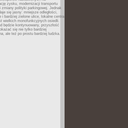
ję zysku, modernizacji transportu
i zmiany polityki parkingowej. Jednak
aje się jasny: mniejsze odległości,
i bardziej zielone ulice, lokalne centra
t wielkich monofunkcyjnych osiedli.
end będzie kontynuowany, przyszłość
kazać się nie tylko bardziej
, ale też po prostu bardziej ludzka.