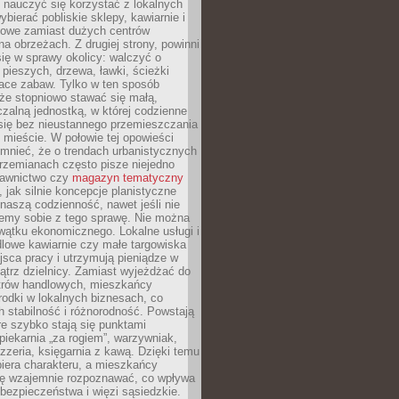
y nauczyć się korzystać z lokalnych
bierać pobliskie sklepy, kawiarnie i
gowe zamiast dużych centrów
a obrzeżach. Z drugiej strony, powinni
ię w sprawy okolicy: walczyć o
a pieszych, drzewa, ławki, ścieżki
lace zabaw. Tylko w ten sposób
że stopniowo stawać się małą,
zalną jednostką, w której codzienne
się bez nieustannego przemieszczania
 mieście. W połowie tej opowieści
mnieć, że o trendach urbanistycznych
przemianach często pisze niejedno
dawnictwo czy
magazyn tematyczny
, jak silnie koncepcje planistyczne
naszą codzienność, nawet jeśli nie
emy sobie z tego sprawę. Nie można
wątku ekonomicznego. Lokalne usługi i
dlowe kawiarnie czy małe targowiska
jsca pracy i utrzymują pieniądze w
trz dzielnicy. Zamiast wyjeżdżać do
ntrów handlowych, mieszkańcy
rodki w lokalnych biznesach, co
 stabilność i różnorodność. Powstają
re szybko stają się punktami
 piekarnia „za rogiem”, warzywniak,
zzeria, księgarnia z kawą. Dzięki temu
biera charakteru, a mieszkańcy
ię wzajemnie rozpoznawać, co wpływa
bezpieczeństwa i więzi sąsiedzkie.