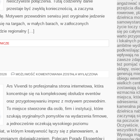
nieoczywiste połączenia. Tutaj codzienny danie
angażować s
przejścia dl
przestaje być zwykłą koniecznością, a zaczyna
rowerowe, p
ę. Motywem przewodnim serwisu jest oryginalne jedzenie
dzielnica mo
samowystarc
i się na targach, w małych barach, w zatłoczonych
życie toczy 
dzie regionalny […]
się po całym
warto przypo
i lokalnych 
NICZE
ambitne wy
podkreślając
wpływają na 
zawsze zdaj
też pomijać 
sklepy, osie
generują mie
MODA
 2026
MOŻLIWOŚĆ KOMENTOWANIA
ZOSTAŁA WYŁĄCZONA
I
obiegu wewną
STYL
wielkich ce
Ars Vivendi to profesjonalna strona internetowa, która
zostawiają ś
wzmacnia ich
koncentruje się na kompleksowej obsłudze eventów
miejsca, któ
oraz przygotowywaniu imprez z motywem przewodnim.
odniesienia:
kameralna pi
To miejsce stworzone dla osób, firm i instytucji, które
dzielnica na
zaczynają s
szukają oryginalnych pomysłów na wydarzenia firmowe,
na poczucie 
a jednocześnie oczekują wysokiego poziomu
Oczywiście, 
wszystkich 
wiat, w którym kreatywność łączy się z planowaniem, a
Wymaga mądr
pomnianym doświadczeniem. Polecam Porady Ekspertów i
interesów d