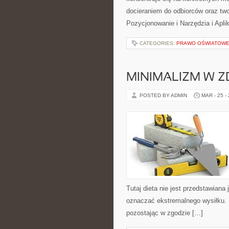
docieraniem do odbiorców oraz t
Pozycjonowanie i Narzędzia i Apli
CATEGORIES:
PRAWO OŚWIATOWE 
MINIMALIZM W Z
POSTED BY ADMIN
MAR - 25 -
Tutaj dieta nie jest przedstawiana
oznaczać ekstremalnego wysiłku. 
pozostając w zgodzie […]