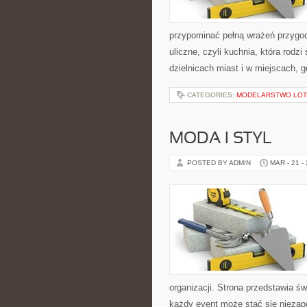
przypominać pełną wrażeń przygod
uliczne, czyli kuchnia, która rodz
dzielnicach miast i w miejscach, g
CATEGORIES:
MODELARSTWO LOT
MODA I STYL
POSTED BY ADMIN
MAR - 21 -
organizacji. Strona przedstawia ś
każdy event może stać się nieza