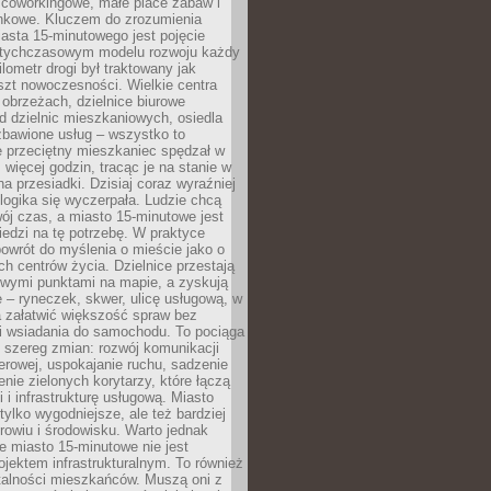
 coworkingowe, małe place zabaw i
onkowe. Kluczem do zrozumienia
asta 15-minutowego jest pojęcie
tychczasowym modelu rozwoju każdy
lometr drogi był traktowany jak
szt nowoczesności. Wielkie centra
obrzeżach, dzielnice biurowe
d dzielnic mieszkaniowych, osiedla
zbawione usług – wszystko to
e przeciętny mieszkaniec spędzał w
 więcej godzin, tracąc je na stanie w
na przesiadki. Dzisiaj coraz wyraźniej
 logika się wyczerpała. Ludzie chcą
ój czas, a miasto 15-minutowe jest
edzi na tę potrzebę. W praktyce
owrót do myślenia o mieście jako o
ych centrów życia. Dzielnice przestają
wymi punktami na mapie, a zyskują
 – ryneczek, skwer, ulicę usługową, w
a załatwić większość spraw bez
i wsiadania do samochodu. To pociąga
 szereg zmian: rozwój komunikacji
werowej, uspokajanie ruchu, sadzenie
enie zielonych korytarzy, które łączą
i i infrastrukturę usługową. Miasto
 tylko wygodniejsze, ale też bardziej
rowiu i środowisku. Warto jednak
 miasto 15-minutowe nie jest
ojektem infrastrukturalnym. To również
alności mieszkańców. Muszą oni z