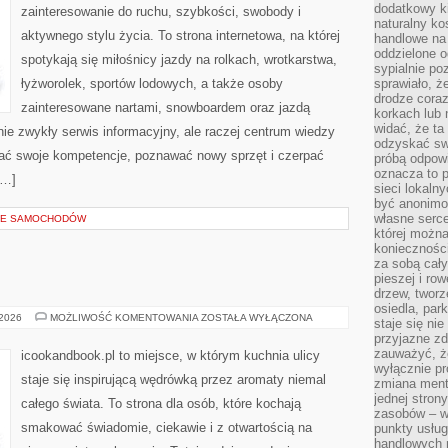
dodatkowy ki
zainteresowanie do ruchu, szybkości, swobody i
naturalny ko
aktywnego stylu życia. To strona internetowa, na której
handlowe na 
oddzielone o
spotykają się miłośnicy jazdy na rolkach, wrotkarstwa,
sypialnie po
łyżworolek, sportów lodowych, a także osoby
sprawiało, ż
drodze coraz
zainteresowane nartami, snowboardem oraz jazdą
korkach lub 
widać, że ta
nie zwykły serwis informacyjny, ale raczej centrum wiedzy
odzyskać sw
ijać swoje kompetencje, poznawać nowy sprzęt i czerpać
próbą odpowi
oznacza to p
[…]
sieci lokaln
być anonimo
własne serce
LE SAMOCHODÓW
której możn
koniecznośc
za sobą cały
pieszej i ro
drzew, tworz
osiedla, park
STREET
 2026
MOŻLIWOŚĆ KOMENTOWANIA
ZOSTAŁA WYŁĄCZONA
staje się nie
FOOD
przyjazne zd
zauważyć, że
icookandbook.pl to miejsce, w którym kuchnia ulicy
wyłącznie pr
staje się inspirującą wędrówką przez aromaty niemal
zmiana ment
jednej stron
całego świata. To strona dla osób, które kochają
zasobów – wy
smakować świadomie, ciekawie i z otwartością na
punkty usłu
handlowych n