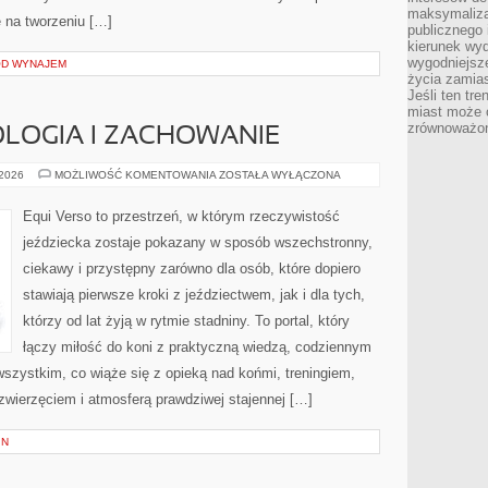
maksymalizac
ę na tworzeniu […]
publicznego 
kierunek wyd
wygodniejsze 
OD WYNAJEM
życia zamias
Jeśli ten tr
miast może o
zrównoważona
LOGIA I ZACHOWANIE
KOŃSKA
 2026
MOŻLIWOŚĆ KOMENTOWANIA
ZOSTAŁA WYŁĄCZONA
PSYCHOLOGIA
I
ZACHOWANIE
Equi Verso to przestrzeń, w którym rzeczywistość
jeździecka zostaje pokazany w sposób wszechstronny,
ciekawy i przystępny zarówno dla osób, które dopiero
stawiają pierwsze kroki z jeździectwem, jak i dla tych,
którzy od lat żyją w rytmie stadniny. To portal, który
łączy miłość do koni z praktyczną wiedzą, codziennym
szystkim, co wiąże się z opieką nad końmi, treningiem,
 zwierzęciem i atmosferą prawdziwej stajennej […]
IN