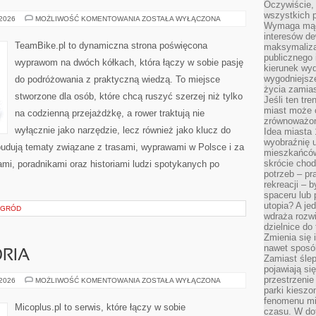
Oczywiście, 
wszystkich 
BIKEPACKING
 2026
MOŻLIWOŚĆ KOMENTOWANIA
ZOSTAŁA WYŁĄCZONA
Wymaga mądr
BEZ
GRANIC
interesów d
TeamBike.pl to dynamiczna strona poświęcona
maksymalizac
publicznego 
wyprawom na dwóch kółkach, która łączy w sobie pasję
kierunek wyd
wygodniejsze 
do podróżowania z praktyczną wiedzą. To miejsce
życia zamias
stworzone dla osób, które chcą ruszyć szerzej niż tylko
Jeśli ten tr
miast może o
na codzienną przejażdżkę, a rower traktują nie
zrównoważona
wyłącznie jako narzędzie, lecz również jako klucz do
Idea miasta 
wyobraźnię 
budują tematy związane z trasami, wyprawami w Polsce i za
mieszkańców
skrócie chod
ami, poradnikami oraz historiami ludzi spotykanych po
potrzeb – pr
rekreacji – 
spaceru lub 
utopia? A je
OGRÓD
wdraża rozwi
dzielnice do
Zmienia się i
nawet sposó
ORIA
Zamiast ślep
pojawiają si
przestrzenie
SPRZĘT
 2026
MOŻLIWOŚĆ KOMENTOWANIA
ZOSTAŁA WYŁĄCZONA
I
parki kiesz
AKCESORIA
fenomenu mi
Micoplus.pl to serwis, które łączy w sobie
czasu. W do