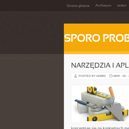
Archiwum
Jeden
Strona główna
SPORO PRO
NARZĘDZIA I AP
POSTED BY ADMIN
MAR - 26 -
koncentruje się na konkretnych m