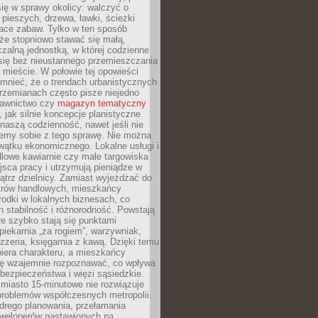
ię w sprawy okolicy: walczyć o
a pieszych, drzewa, ławki, ścieżki
lace zabaw. Tylko w ten sposób
że stopniowo stawać się małą,
zalną jednostką, w której codzienne
się bez nieustannego przemieszczania
 mieście. W połowie tej opowieści
mnieć, że o trendach urbanistycznych
przemianach często pisze niejedno
dawnictwo czy
magazyn tematyczny
, jak silnie koncepcje planistyczne
naszą codzienność, nawet jeśli nie
emy sobie z tego sprawę. Nie można
wątku ekonomicznego. Lokalne usługi i
dlowe kawiarnie czy małe targowiska
jsca pracy i utrzymują pieniądze w
trz dzielnicy. Zamiast wyjeżdżać do
ntrów handlowych, mieszkańcy
rodki w lokalnych biznesach, co
 stabilność i różnorodność. Powstają
re szybko stają się punktami
 piekarnia „za rogiem”, warzywniak,
zzeria, księgarnia z kawą. Dzięki temu
biera charakteru, a mieszkańcy
ię wzajemnie rozpoznawać, co wpływa
bezpieczeństwa i więzi sąsiedzkie.
miasto 15-minutowe nie rozwiązuje
problemów współczesnych metropolii.
ego planowania, przełamania
eweloperów nastawionych na