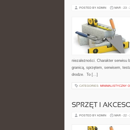
POSTED BY ADMIN
MAR - 23 -
niezależności. Charakter serwisu 
granicą, sprzętem, serwisem, test
drodze. To […]
CATEGORIES:
MINIMALISTYCZNY 
SPRZĘT I AKCES
POSTED BY ADMIN
MAR - 22 -