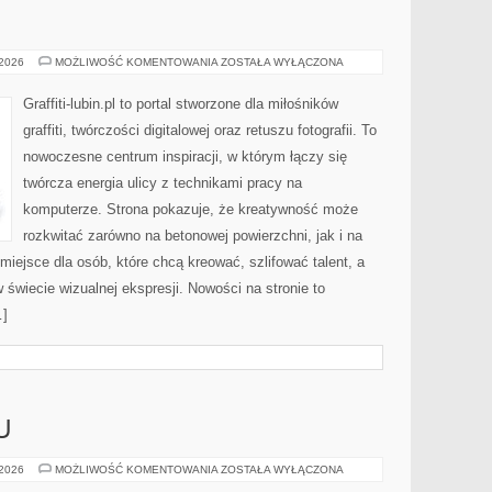
GRAFFITI
 2026
MOŻLIWOŚĆ KOMENTOWANIA
ZOSTAŁA WYŁĄCZONA
Graffiti-lubin.pl to portal stworzone dla miłośników
graffiti, twórczości digitalowej oraz retuszu fotografii. To
nowoczesne centrum inspiracji, w którym łączy się
twórcza energia ulicy z technikami pracy na
komputerze. Strona pokazuje, że kreatywność może
rozkwitać zarówno na betonowej powierzchni, jak i na
 miejsce dla osób, które chcą kreować, szlifować talent, a
wiecie wizualnej ekspresji. Nowości na stronie to
…]
U
METODY
 2026
MOŻLIWOŚĆ KOMENTOWANIA
ZOSTAŁA WYŁĄCZONA
POŁOWU