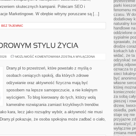
przestrzenie
parki kiesz
worzeniem skutecznych kampanii. Polecam SEO i
fenomenu mi
kacje Marketingowe. W obrębie witryny poruszane są […]
czasu. W do
dodatkowy ki
naturalny ko
BEZ TAJEMNIC
handlowe na 
oddzielone o
sypialnie po
sprawiało, ż
DROWYM STYLU ŻYCIA
drodze coraz
korkach lub 
widać, że ta
MINIMALIZM
 2026
MOŻLIWOŚĆ KOMENTOWANIA
ZOSTAŁA WYŁĄCZONA
odzyskać sw
W
ZDROWYM
próbą odpowi
STYLU
Drarry.pl to przestrzeń, które powstało z myślą o
oznacza to p
ŻYCIA
sieci lokaln
osobach ceniących spokój, dla których zdrowe
być anonimo
odżywianie oraz aktywność fizyczna mają być
własne serce
której możn
sposobem na lepsze samopoczucie, a nie kolejnym
koniecznośc
za sobą cały
wyścigiem. To blog kierowany do tych, którzy wolą
pieszej i ro
kameralne rozwiązania zamiast krzykliwych trendów.
drzew, tworz
osiedla, park
 jako kara, lecz jako rozsądny wybór, a aktywność nie musi
staje się nie
Drarry.pl pokazuje, że osoba spokojna może zadbać o ciało,
przyjazne zd
zauważyć, że
wyłącznie pr
zmiana ment