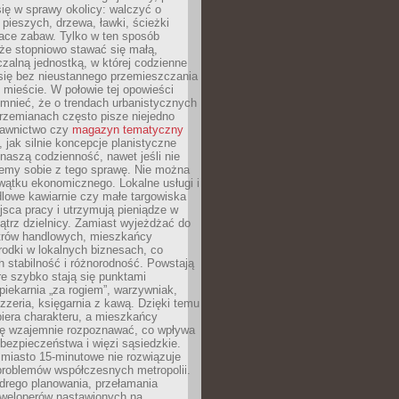
ię w sprawy okolicy: walczyć o
a pieszych, drzewa, ławki, ścieżki
lace zabaw. Tylko w ten sposób
że stopniowo stawać się małą,
zalną jednostką, w której codzienne
się bez nieustannego przemieszczania
 mieście. W połowie tej opowieści
mnieć, że o trendach urbanistycznych
przemianach często pisze niejedno
dawnictwo czy
magazyn tematyczny
, jak silnie koncepcje planistyczne
naszą codzienność, nawet jeśli nie
emy sobie z tego sprawę. Nie można
wątku ekonomicznego. Lokalne usługi i
dlowe kawiarnie czy małe targowiska
jsca pracy i utrzymują pieniądze w
trz dzielnicy. Zamiast wyjeżdżać do
ntrów handlowych, mieszkańcy
rodki w lokalnych biznesach, co
 stabilność i różnorodność. Powstają
re szybko stają się punktami
 piekarnia „za rogiem”, warzywniak,
zzeria, księgarnia z kawą. Dzięki temu
biera charakteru, a mieszkańcy
ię wzajemnie rozpoznawać, co wpływa
bezpieczeństwa i więzi sąsiedzkie.
miasto 15-minutowe nie rozwiązuje
problemów współczesnych metropolii.
ego planowania, przełamania
eweloperów nastawionych na