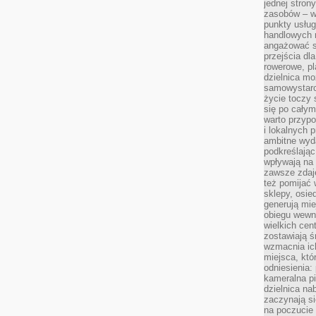
jednej stron
zasobów – wy
punkty usłu
handlowych n
angażować s
przejścia dl
rowerowe, p
dzielnica mo
samowystarc
życie toczy 
się po całym
warto przypo
i lokalnych 
ambitne wy
podkreślając
wpływają na 
zawsze zdaj
też pomijać 
sklepy, osie
generują mie
obiegu wewną
wielkich ce
zostawiają ś
wzmacnia ich
miejsca, któ
odniesienia:
kameralna pi
dzielnica na
zaczynają s
na poczucie 