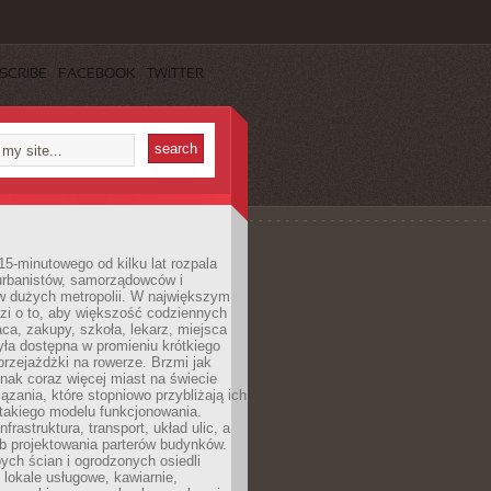
SCRIBE
FACEBOOK
TWITTER
15-minutowego od kilku lat rozpala
urbanistów, samorządowców i
 dużych metropolii. W największym
zi o to, aby większość codziennych
aca, zakupy, szkoła, lekarz, miejsca
była dostępna w promieniu krótkiego
przejażdżki na rowerze. Brzmi jak
dnak coraz więcej miast na świecie
ązania, które stopniowo przybliżają ich
 takiego modelu funkcjonowania.
nfrastruktura, transport, układ ulic, a
b projektowania parterów budynków.
ych ścian i ogrodzonych osiedli
ę lokale usługowe, kawiarnie,