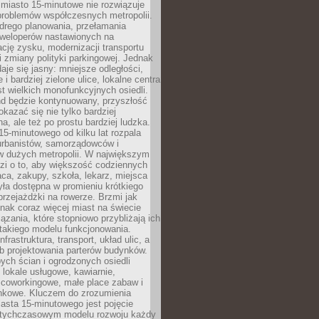
miasto 15-minutowe nie rozwiązuje
problemów współczesnych metropolii.
ego planowania, przełamania
eweloperów nastawionych na
ję zysku, modernizacji transportu
i zmiany polityki parkingowej. Jednak
aje się jasny: mniejsze odległości,
i bardziej zielone ulice, lokalne centra
t wielkich monofunkcyjnych osiedli.
end będzie kontynuowany, przyszłość
kazać się nie tylko bardziej
, ale też po prostu bardziej ludzka.
15-minutowego od kilku lat rozpala
urbanistów, samorządowców i
 dużych metropolii. W największym
zi o to, aby większość codziennych
aca, zakupy, szkoła, lekarz, miejsca
była dostępna w promieniu krótkiego
przejażdżki na rowerze. Brzmi jak
dnak coraz więcej miast na świecie
ązania, które stopniowo przybliżają ich
 takiego modelu funkcjonowania.
nfrastruktura, transport, układ ulic, a
b projektowania parterów budynków.
ych ścian i ogrodzonych osiedli
ę lokale usługowe, kawiarnie,
 coworkingowe, małe place zabaw i
onkowe. Kluczem do zrozumienia
asta 15-minutowego jest pojęcie
tychczasowym modelu rozwoju każdy