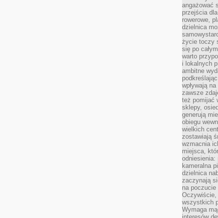
angażować s
przejścia dl
rowerowe, p
dzielnica mo
samowystarc
życie toczy 
się po całym
warto przypo
i lokalnych 
ambitne wy
podkreślając
wpływają na 
zawsze zdaj
też pomijać 
sklepy, osie
generują mie
obiegu wewną
wielkich ce
zostawiają ś
wzmacnia ich
miejsca, któ
odniesienia:
kameralna pi
dzielnica na
zaczynają s
na poczucie 
Oczywiście, 
wszystkich 
Wymaga mądr
interesów d