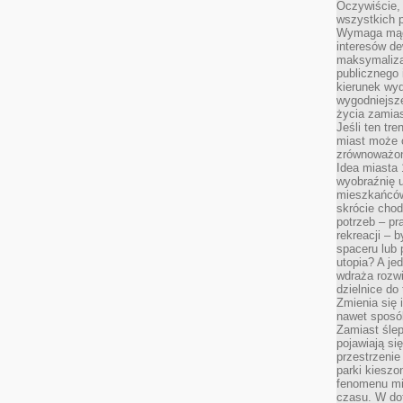
Oczywiście, 
wszystkich 
Wymaga mądr
interesów d
maksymalizac
publicznego 
kierunek wyd
wygodniejsze 
życia zamias
Jeśli ten tr
miast może o
zrównoważona
Idea miasta 
wyobraźnię 
mieszkańców
skrócie chod
potrzeb – pr
rekreacji – 
spaceru lub 
utopia? A je
wdraża rozwi
dzielnice do
Zmienia się i
nawet sposó
Zamiast ślep
pojawiają si
przestrzenie
parki kiesz
fenomenu mi
czasu. W do