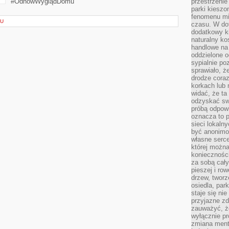
#OdnówWyglądDomu
przestrzenie
parki kiesz
fenomenu mi
KU
czasu. W do
dodatkowy ki
naturalny ko
handlowe na 
oddzielone o
sypialnie po
sprawiało, ż
drodze coraz
korkach lub 
widać, że ta
odzyskać sw
próbą odpowi
oznacza to p
sieci lokaln
być anonimo
własne serce
której możn
koniecznośc
za sobą cały
pieszej i ro
drzew, tworz
osiedla, park
staje się nie
przyjazne zd
zauważyć, że
wyłącznie pr
zmiana ment