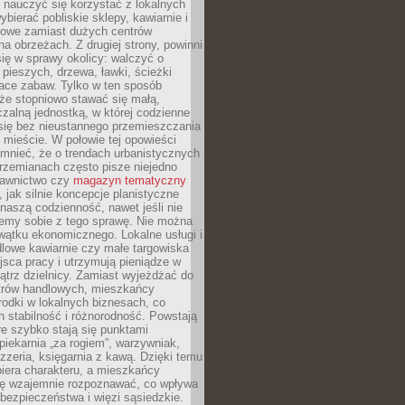
y nauczyć się korzystać z lokalnych
bierać pobliskie sklepy, kawiarnie i
gowe zamiast dużych centrów
a obrzeżach. Z drugiej strony, powinni
ię w sprawy okolicy: walczyć o
a pieszych, drzewa, ławki, ścieżki
lace zabaw. Tylko w ten sposób
że stopniowo stawać się małą,
zalną jednostką, w której codzienne
się bez nieustannego przemieszczania
 mieście. W połowie tej opowieści
mnieć, że o trendach urbanistycznych
przemianach często pisze niejedno
dawnictwo czy
magazyn tematyczny
, jak silnie koncepcje planistyczne
naszą codzienność, nawet jeśli nie
emy sobie z tego sprawę. Nie można
wątku ekonomicznego. Lokalne usługi i
dlowe kawiarnie czy małe targowiska
jsca pracy i utrzymują pieniądze w
trz dzielnicy. Zamiast wyjeżdżać do
ntrów handlowych, mieszkańcy
rodki w lokalnych biznesach, co
 stabilność i różnorodność. Powstają
re szybko stają się punktami
 piekarnia „za rogiem”, warzywniak,
zzeria, księgarnia z kawą. Dzięki temu
biera charakteru, a mieszkańcy
ię wzajemnie rozpoznawać, co wpływa
bezpieczeństwa i więzi sąsiedzkie.