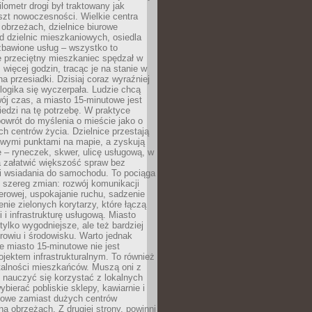
lometr drogi był traktowany jak
szt nowoczesności. Wielkie centra
obrzeżach, dzielnice biurowe
d dzielnic mieszkaniowych, osiedla
zbawione usług – wszystko to
e przeciętny mieszkaniec spędzał w
 więcej godzin, tracąc je na stanie w
na przesiadki. Dzisiaj coraz wyraźniej
 logika się wyczerpała. Ludzie chcą
ój czas, a miasto 15-minutowe jest
edzi na tę potrzebę. W praktyce
owrót do myślenia o mieście jako o
ych centrów życia. Dzielnice przestają
wymi punktami na mapie, a zyskują
 – ryneczek, skwer, ulicę usługową, w
a załatwić większość spraw bez
i wsiadania do samochodu. To pociąga
 szereg zmian: rozwój komunikacji
werowej, uspokajanie ruchu, sadzenie
enie zielonych korytarzy, które łączą
i i infrastrukturę usługową. Miasto
 tylko wygodniejsze, ale też bardziej
rowiu i środowisku. Warto jednak
 miasto 15-minutowe nie jest
ojektem infrastrukturalnym. To również
alności mieszkańców. Muszą oni z
y nauczyć się korzystać z lokalnych
bierać pobliskie sklepy, kawiarnie i
gowe zamiast dużych centrów
a obrzeżach. Z drugiej strony, powinni