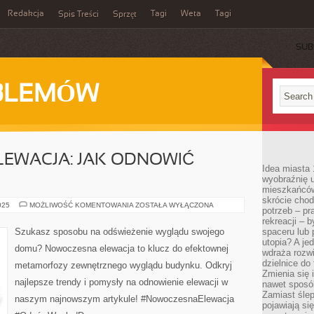
Redakcja
Tagi
Weta
Tagi
Spis Treści
Sprzęt
SUB
BLEMÓW
EWACJA: JAK ODNOWIĆ
Idea miasta 
wyobraźnię 
mieszkańców
skrócie chod
NOWOCZESNA
025
MOŻLIWOŚĆ KOMENTOWANIA
ZOSTAŁA WYŁĄCZONA
potrzeb – pr
ELEWACJA:
JAK
rekreacji – 
ODNOWIĆ
Szukasz sposobu na odświeżenie wyglądu swojego
spaceru lub 
WYGLĄD
utopia? A je
DOMU
domu? Nowoczesna elewacja to klucz do efektownej
wdraża rozwi
dzielnice do
metamorfozy zewnętrznego wyglądu budynku. Odkryj
Zmienia się i
najlepsze trendy i pomysły na odnowienie elewacji w
nawet sposó
Zamiast ślep
naszym najnowszym artykule! #NowoczesnaElewacja
pojawiają si