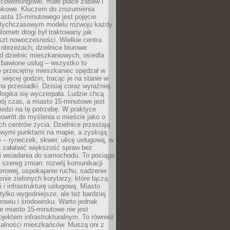
 coworkingowe, małe place zabaw i
onkowe. Kluczem do zrozumienia
asta 15-minutowego jest pojęcie
tychczasowym modelu rozwoju każdy
lometr drogi był traktowany jak
szt nowoczesności. Wielkie centra
obrzeżach, dzielnice biurowe
d dzielnic mieszkaniowych, osiedla
zbawione usług – wszystko to
e przeciętny mieszkaniec spędzał w
 więcej godzin, tracąc je na stanie w
na przesiadki. Dzisiaj coraz wyraźniej
 logika się wyczerpała. Ludzie chcą
ój czas, a miasto 15-minutowe jest
edzi na tę potrzebę. W praktyce
owrót do myślenia o mieście jako o
ych centrów życia. Dzielnice przestają
wymi punktami na mapie, a zyskują
 – ryneczek, skwer, ulicę usługową, w
a załatwić większość spraw bez
i wsiadania do samochodu. To pociąga
 szereg zmian: rozwój komunikacji
werowej, uspokajanie ruchu, sadzenie
enie zielonych korytarzy, które łączą
i i infrastrukturę usługową. Miasto
 tylko wygodniejsze, ale też bardziej
rowiu i środowisku. Warto jednak
 miasto 15-minutowe nie jest
ojektem infrastrukturalnym. To również
alności mieszkańców. Muszą oni z