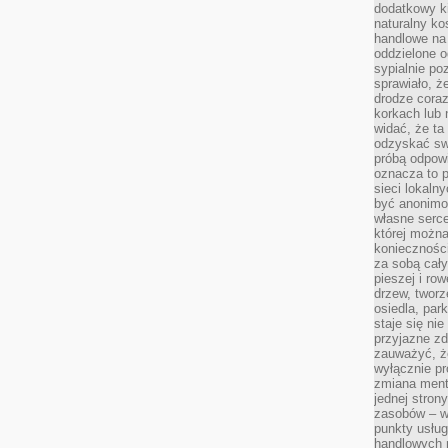
dodatkowy ki
naturalny ko
handlowe na 
oddzielone o
sypialnie po
sprawiało, ż
drodze coraz
korkach lub 
widać, że ta
odzyskać sw
próbą odpowi
oznacza to p
sieci lokaln
być anonimo
własne serce
której możn
koniecznośc
za sobą cały
pieszej i ro
drzew, tworz
osiedla, park
staje się nie
przyjazne zd
zauważyć, że
wyłącznie pr
zmiana ment
jednej stron
zasobów – wy
punkty usłu
handlowych n