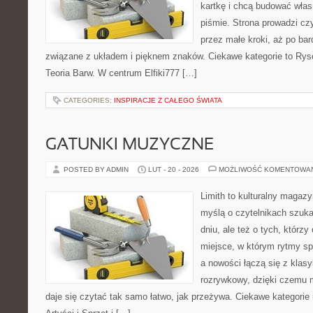
kartkę i chcą budować włas
piśmie. Strona prowadzi czy
przez małe kroki, aż po ba
związane z układem i pięknem znaków. Ciekawe kategorie to Rysow
Teoria Barw. W centrum Elfiki777 […]
CATEGORIES:
INSPIRACJE Z CAŁEGO ŚWIATA
GATUNKI MUZYCZNE
POSTED BY ADMIN
LUT - 20 - 2026
MOŻLIWOŚĆ KOMENTOWA
Limith to kulturalny magaz
myślą o czytelnikach szuk
dniu, ale też o tych, którzy
miejsce, w którym rytmy sp
a nowości łączą się z klas
rozrywkowy, dzięki czemu mu
daje się czytać tak samo łatwo, jak przeżywa. Ciekawe kategorie n