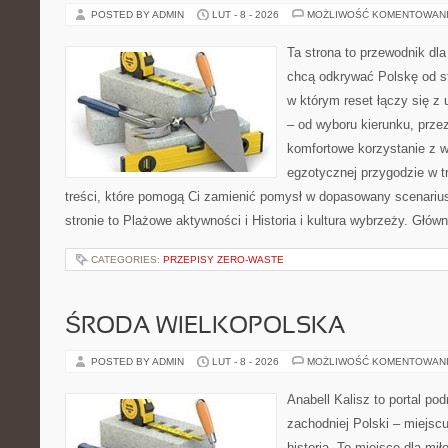
POSTED BY ADMIN
LUT - 8 - 2026
MOŻLIWOŚĆ KOMENTOWAN
Ta strona to przewodnik dla
chcą odkrywać Polskę od st
w którym reset łączy się z
– od wyboru kierunku, prze
komfortowe korzystanie z w
egzotycznej przygodzie w tr
treści, które pomogą Ci zamienić pomysł w dopasowany scenariu
stronie to Plażowe aktywności i Historia i kultura wybrzeży. Głów
CATEGORIES:
PRZEPISY ZERO-WASTE
ŚRODA WIELKOPOLSKA
POSTED BY ADMIN
LUT - 8 - 2026
MOŻLIWOŚĆ KOMENTOWAN
Anabell Kalisz to portal po
zachodniej Polski – miejscu
historią. To miejsce dla mi