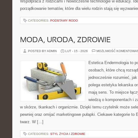
Współpraca z rodzicami i Nowoczesne technologie w edukacji. Ide
porządkowanie tematów, które dla wielu rodzin stają się wyzwani
CATEGORIES:
PODSTAWY RODO
MODA, URODA, ZDROWIE
POSTED BY ADMIN
LUT - 15 - 2026
MOŻLIWOŚĆ KOMENTOWA
Estetica Endermologia to p
osobach, które chcą rozsąd
jednocześnie rozumieć, jak
polega estetyka lekarska or
mają sens. To miejsce łącz
wiedzą o komponentach i z
w skórze, tkankach i organizmie. Dzięki temu czytelnik może se
pewniej oraz omijać marketingowe pułapki. Ciekawe kategorie to E
twarz. W […]
CATEGORIES:
STYL ŻYCIA I ZDROWIE