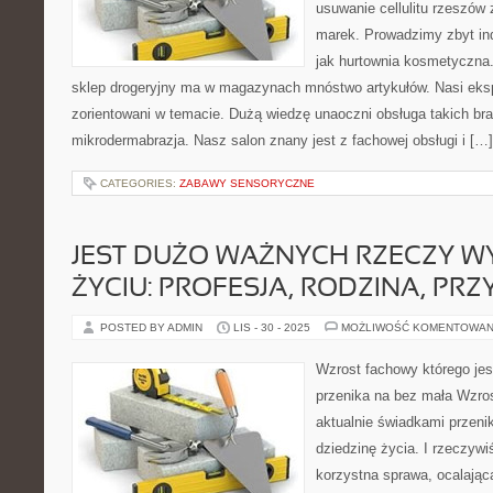
usuwanie cellulitu rzeszów 
marek. Prowadzimy zbyt in
jak hurtownia kosmetyczna
sklep drogeryjny ma w magazynach mnóstwo artykułów. Nasi eksp
zorientowani w temacie. Dużą wiedzę unaoczni obsługa takich br
mikrodermabrazja. Nasz salon znany jest z fachowej obsługi i […]
CATEGORIES:
ZABAWY SENSORYCZNE
JEST DUŻO WAŻNYCH RZECZY W
ŻYCIU: PROFESJA, RODZINA, PRZ
POSTED BY ADMIN
LIS - 30 - 2025
MOŻLIWOŚĆ KOMENTOWAN
Wzrost fachowy którego je
przenika na bez mała Wzro
aktualnie świadkami przeni
dziedzinę życia. I rzeczywi
korzystna sprawa, ocalająca