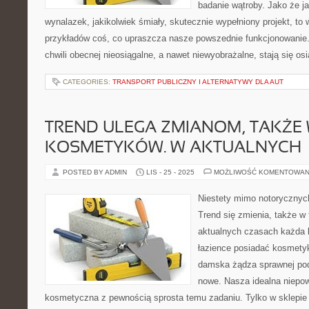
badanie wątroby. Jako że ja
wynalazek, jakikolwiek śmiały, skutecznie wypełniony projekt, to
przykładów coś, co upraszcza nasze powszednie funkcjonowanie
chwili obecnej nieosiągalne, a nawet niewyobrażalne, stają się os
CATEGORIES:
TRANSPORT PUBLICZNY I ALTERNATYWY DLA AUT
TREND ULEGA ZMIANOM, TAKŻE 
KOSMETYKÓW. W AKTUALNYCH
POSTED BY ADMIN
LIS - 25 - 2025
MOŻLIWOŚĆ KOMENTOWAN
Niestety mimo notorycznych 
Trend się zmienia, także 
aktualnych czasach każda 
łazience posiadać kosmetyki 
damska żądza sprawnej po
nowe. Nasza idealna niepow
kosmetyczna z pewnością sprosta temu zadaniu. Tylko w sklepie