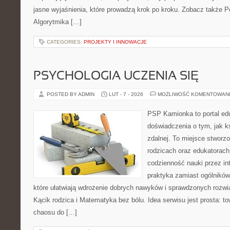
jasne wyjaśnienia, które prowadzą krok po kroku. Zobacz także 
Algorytmika […]
CATEGORIES:
PROJEKTY I INNOWACJE
PSYCHOLOGIA UCZENIA SIĘ
POSTED BY ADMIN
LUT - 7 - 2026
MOŻLIWOŚĆ KOMENTOWAN
PSP Kamionka to portal edu
doświadczenia o tym, jak k
zdalnej. To miejsce stworz
rodzicach oraz edukatorach
codzienność nauki przez inte
praktyka zamiast ogólników,
które ułatwiają wdrożenie dobrych nawyków i sprawdzonych rozwią
Kącik rodzica i Matematyka bez bólu. Idea serwisu jest prosta: t
chaosu do […]