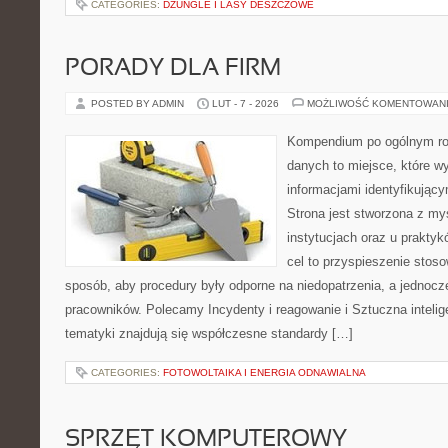
CATEGORIES:
DŻUNGLE I LASY DESZCZOWE
PORADY DLA FIRM
POSTED BY ADMIN
LUT - 7 - 2026
MOŻLIWOŚĆ KOMENTOWAN
Kompendium po ogólnym ro
danych to miejsce, które w
informacjami identyfikują
Strona jest stworzona z my
instytucjach oraz u prakty
cel to przyspieszenie stoso
sposób, aby procedury były odporne na niedopatrzenia, a jednocz
pracowników. Polecamy Incydenty i reagowanie i Sztuczna intelig
tematyki znajdują się współczesne standardy […]
CATEGORIES:
FOTOWOLTAIKA I ENERGIA ODNAWIALNA
SPRZĘT KOMPUTEROWY