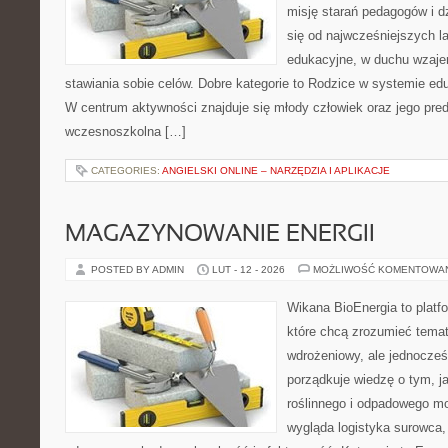
misję starań pedagogów i d
się od najwcześniejszych la
edukacyjne, w duchu wzaj
stawiania sobie celów. Dobre kategorie to Rodzice w systemie edu
W centrum aktywności znajduje się młody człowiek oraz jego pre
wczesnoszkolna […]
CATEGORIES:
ANGIELSKI ONLINE – NARZĘDZIA I APLIKACJE
MAGAZYNOWANIE ENERGII
POSTED BY ADMIN
LUT - 12 - 2026
MOŻLIWOŚĆ KOMENTOWA
Wikana BioEnergia to platf
które chcą zrozumieć temat
wdrożeniowy, ale jednocześn
porządkuje wiedzę o tym, 
roślinnego i odpadowego mo
wygląda logistyka surowca,