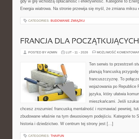
gdy w grę wchodzą opłacalność i efektywność. Kategorie to Energ
Energia wiatrowa. Na stronie przewija się myśl, że zmiana miksu
CATEGORIES:
BUDOWANIE ZWIĄZKU
FRANCJA DLA POCZĄTKUJĄCYCH
POSTED BY ADMIN
LUT - 11 - 2026
MOŻLIWOŚĆ KOMENTOWA
Ten serwis to przestrzeń st
planują francuską przygodę
francuszczyznę. To połącz
wojażowania po Republice F
języka, który ułatwia komu
mieszkańcami. Jeśli szukasz
chcesz zrozumieć francuską mentalność i rozmawiać pewniej, tuta
zbudowane właśnie na tym dwuosiowym podejściu. Kategorie to St
historia i dziedzictwo. W centrum tej strony jest […]
CATEGORIES:
THAIFUN