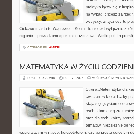
praktyka łączy się z inspira
na wypad, chcesz zajrzeć t
wszyscy, znajdziesz tu pro
Ciekawe miasta to Wągrowiec i Konin. To nie jest wyłącznie zbió
regionie – prowadzona spokojnie i rzeczowo. Wielkopolska potrafi
CATEGORIES:
HANDEL
MATEMATYKA W ŻYCIU CODZIE
POSTED BY ADMIN
LUT - 7 - 2026
MOŻLIWOŚĆ KOMENTOWAN
Strona „Matematyka dla każ
ćwiczeń, w której liczby pr
stają się językiem opisu świ
osób, które chcą zrozumie
oraz dla tych, którzy potrz
tematów. Niezależnie od te
wspierającym w nauce, korepetytorem, czy po prostu dorosłym uc