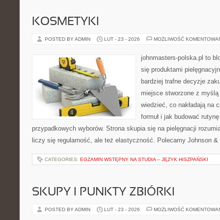
KOSMETYKI
POSTED BY ADMIN
LUT - 23 - 2026
MOŻLIWOŚĆ KOMENTOWA
johnmasters-polska.pl to blo
się produktami pielęgnacyj
bardziej trafne decyzje zak
miejsce stworzone z myślą o
wiedzieć, co nakładają na c
formuł i jak budować rutyn
przypadkowych wyborów. Strona skupia się na pielęgnacji rozumia
liczy się regularność, ale też elastyczność. Polecamy Johnson &
CATEGORIES:
EGZAMIN WSTĘPNY NA STUDIA – JĘZYK HISZPAŃSKI
SKUPY I PUNKTY ZBIÓRKI
POSTED BY ADMIN
LUT - 23 - 2026
MOŻLIWOŚĆ KOMENTOWA