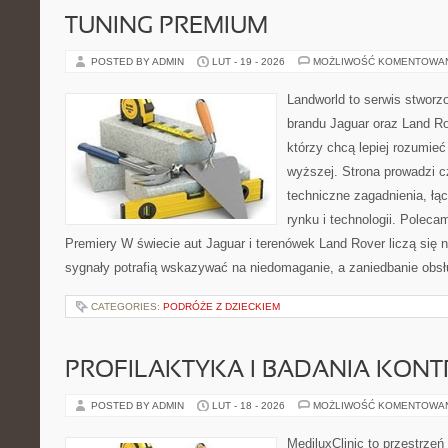
TUNING PREMIUM
POSTED BY ADMIN
LUT - 19 - 2026
MOŻLIWOŚĆ KOMENTOWA
Landworld to serwis stworz
brandu Jaguar oraz Land Rov
którzy chcą lepiej rozumieć
wyższej. Strona prowadzi c
techniczne zagadnienia, łą
rynku i technologii. Polecam
Premiery W świecie aut Jaguar i terenówek Land Rover liczą się 
sygnały potrafią wskazywać na niedomaganie, a zaniedbanie obsł
CATEGORIES:
PODRÓŻE Z DZIECKIEM
PROFILAKTYKA I BADANIA KON
POSTED BY ADMIN
LUT - 18 - 2026
MOŻLIWOŚĆ KOMENTOWA
MediluxClinic to przestrzeń