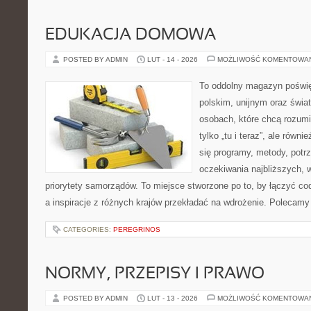
EDUKACJA DOMOWA
POSTED BY ADMIN
LUT - 14 - 2026
MOŻLIWOŚĆ KOMENTOWA
To oddolny magazyn poświę
polskim, unijnym oraz świ
osobach, które chcą rozumie
tylko „tu i teraz”, ale równ
się programy, metody, potrz
oczekiwania najbliższych,
priorytety samorządów. To miejsce stworzone po to, by łączyć co
a inspiracje z różnych krajów przekładać na wdrożenie. Poleca
CATEGORIES:
PEREGRINOS
NORMY, PRZEPISY I PRAWO
POSTED BY ADMIN
LUT - 13 - 2026
MOŻLIWOŚĆ KOMENTOWA