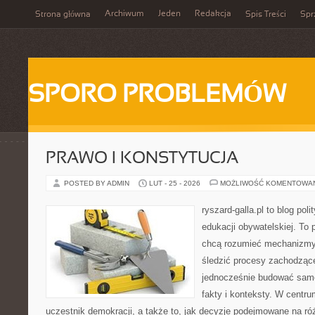
Archiwum
Jeden
Redakcja
Strona główna
Spis Treści
Spr
SPORO PROBLEMÓW
PRAWO I KONSTYTUCJA
POSTED BY ADMIN
LUT - 25 - 2026
MOŻLIWOŚĆ KOMENTOWA
ryszard-galla.pl to blog pol
edukacji obywatelskiej. To 
chcą rozumieć mechanizmy 
śledzić procesy zachodzące
jednocześnie budować samo
fakty i konteksty. W centru
uczestnik demokracji, a także to, jak decyzje podejmowane na r