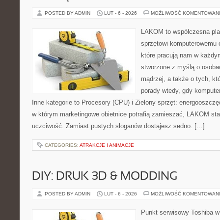
POSTED BY ADMIN
LUT - 6 - 2026
MOŻLIWOŚĆ KOMENTOWAN
LAKOM to współczesna pla
sprzętowi komputerowemu 
które pracują nam w każdym
stworzone z myślą o osoba
mądrzej, a także o tych, kt
porady wtedy, gdy kompute
Inne kategorie to Procesory (CPU) i Zielony sprzęt: energooszczę
w którym marketingowe obietnice potrafią zamieszać, LAKOM staw
uczciwość. Zamiast pustych sloganów dostajesz sedno: […]
CATEGORIES:
ATRAKCJE I ANIMACJE
DIY: DRUK 3D & MODDING
POSTED BY ADMIN
LUT - 6 - 2026
MOŻLIWOŚĆ KOMENTOWAN
Punkt serwisowy Toshiba w 