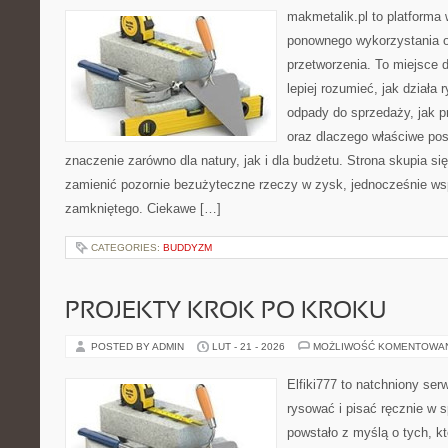
makmetalik.pl to platforma
ponownego wykorzystania or
przetworzenia. To miejsce d
lepiej rozumieć, jak działa 
odpady do sprzedaży, jak p
oraz dlaczego właściwe po
znaczenie zarówno dla natury, jak i dla budżetu. Strona skupia si
zamienić pozornie bezużyteczne rzeczy w zysk, jednocześnie ws
zamkniętego. Ciekawe […]
CATEGORIES:
BUDDYZM
PROJEKTY KROK PO KROKU
POSTED BY ADMIN
LUT - 21 - 2026
MOŻLIWOŚĆ KOMENTOWA
Elfiki777 to natchniony ser
rysować i pisać ręcznie w 
powstało z myślą o tych, kt