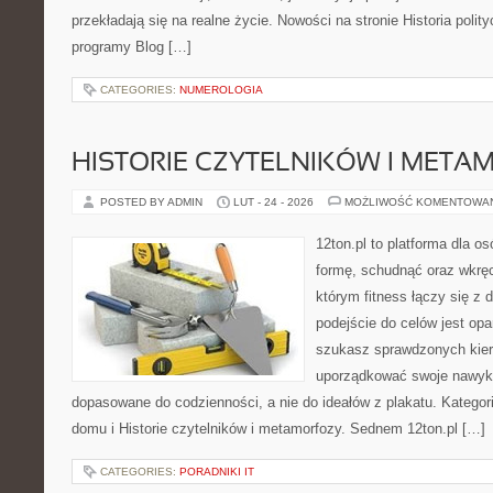
przekładają się na realne życie. Nowości na stronie Historia polity
programy Blog […]
CATEGORIES:
NUMEROLOGIA
HISTORIE CZYTELNIKÓW I META
POSTED BY ADMIN
LUT - 24 - 2026
MOŻLIWOŚĆ KOMENTOWA
12ton.pl to platforma dla o
formę, schudnąć oraz wkręci
którym fitness łączy się 
podejście do celów jest opa
szukasz sprawdzonych kier
uporządkować swoje nawyki, 
dopasowane do codzienności, a nie do ideałów z plakatu. Kategori
domu i Historie czytelników i metamorfozy. Sednem 12ton.pl […]
CATEGORIES:
PORADNIKI IT