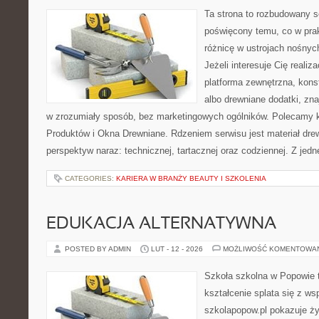
Ta strona to rozbudowany s
poświęcony temu, co w prak
różnicę w ustrojach nośnyc
Jeżeli interesuje Cię realiz
platforma zewnętrzna, kons
albo drewniane dodatki, zna
w zrozumiały sposób, bez marketingowych ogólników. Polecamy k
Produktów i Okna Drewniane. Rdzeniem serwisu jest materiał drew
perspektyw naraz: technicznej, tartacznej oraz codziennej. Z jedn
CATEGORIES:
KARIERA W BRANŻY BEAUTY I SZKOLENIA
EDUKACJA ALTERNATYWNA
POSTED BY ADMIN
LUT - 12 - 2026
MOŻLIWOŚĆ KOMENTOWA
Szkoła szkolna w Popowie 
kształcenie splata się z ws
szkolapopow.pl pokazuje ży