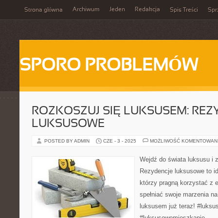
Archiwum
Jeden
Redakcja
Strona główna
Spis Treści
Spr
SPORO PROBLEMÓW
ROZKOSZUJ SIĘ LUKSUSEM: REZ
LUKSUSOWE
POSTED BY ADMIN
CZE - 3 - 2025
MOŻLIWOŚĆ KOMENTOWAN
Wejdź do świata luksusu i 
Rezydencje luksusowe to id
którzy pragną korzystać z 
spełniać swoje marzenia na
luksusem już teraz! #luksu
#luksusowemieszkanie