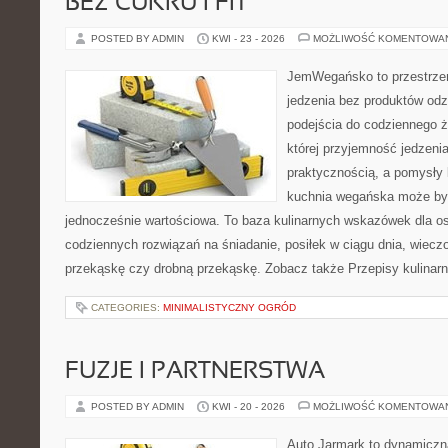
BEZ CUKRU I FIT
POSTED BY ADMIN
KWI - 23 - 2026
MOŻLIWOŚĆ KOMENTOWA
JemWegańsko to przestrzeń,
jedzenia bez produktów od
podejścia do codziennego ż
której przyjemność jedzenia
praktycznością, a pomysły 
kuchnia wegańska może być
jednocześnie wartościowa. To baza kulinarnych wskazówek dla os
codziennych rozwiązań na śniadanie, posiłek w ciągu dnia, wieczo
przekąskę czy drobną przekąskę. Zobacz także Przepisy kulinarn
CATEGORIES:
MINIMALISTYCZNY OGRÓD
FUZJE I PARTNERSTWA
POSTED BY ADMIN
KWI - 20 - 2026
MOŻLIWOŚĆ KOMENTOWA
Auto Jarmark to dynamiczna