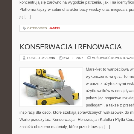
koncentrują się zarówno na wygodzie patrzenia, jak i na identyfik
Platforma łączy w sobie charakter bazy wiedzy oraz miejsca z 
jej […]
CATEGORIES:
HANDEL
KONSERWACJA I RENOWACJA
POSTED BY ADMIN
KWI - 9 - 2026
MOŻLIWOŚĆ KOMENTOWAN
Mars-Net to wartościowa wit
wykończeniu wnętrz. To mi
w parze z użytecznymi ws
użytkowników w odnajdywani
pokazując bogactwo rozwią
podłogami, a także z przes
inspiracji dla osób, które szukają sprawdzonych wskazówek do mi
Warto przeczytać: Konserwacja i Renowacja i Kafelki i Płytki Ce
znaleźć obszerne materiały, które przedstawiają […]