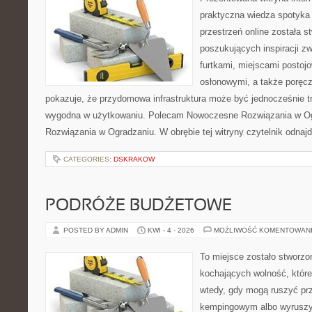
praktyczna wiedza spotyka 
przestrzeń online została 
poszukujących inspiracji z
furtkami, miejscami postoj
osłonowymi, a także poręcza
pokazuje, że przydomowa infrastruktura może być jednocześnie trw
wygodna w użytkowaniu. Polecam Nowoczesne Rozwiązania w O
Rozwiązania w Ogradzaniu. W obrębie tej witryny czytelnik odnajd
CATEGORIES:
DSKRAKOW
PODRÓŻE BUDŻETOWE
POSTED BY ADMIN
KWI - 4 - 2026
MOŻLIWOŚĆ KOMENTOWAN
To miejsce zostało stworz
kochających wolność, które
wtedy, gdy mogą ruszyć prz
kempingowym albo wyruszy