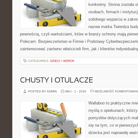
konkretny. Strona została 
osobach, firmach i instytuc
solidnego wsparcia w zakr
nazwa marka Twierdza budz
pewnością, czyli wartościami, które w branży ochrony mają pier
Polecam: Bezpieczeństwo w Firmie i Podstawy Cyberbezpieczeńst
zainteresować zarówno właścicieli firm, jak i klientów indywidualn
CATEGORIES:
DZIECI I WZROK
CHUSTY I OTULACZE
POSTED BY ADMIN
MAJ - 1 - 2026
MOŻLIWOŚĆ KOMENTOWAN
Wallaboo to praktyczne mie
myślą o opiekunach, którzy
pomysłów dotyczących mały
się na tym, co w pierwszych
dziecka jest naprawdę wa