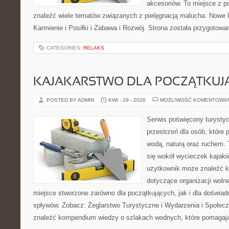
akcesoriów. To miejsce z 
znaleźć wiele tematów związanych z pielęgnacją malucha. Nowe ka
Karmienie i Posiłki i Zabawa i Rozwój. Strona została przygotow
CATEGORIES:
RELAKS
KAJAKARSTWO DLA POCZĄTKUJ
POSTED BY ADMIN
KWI - 29 - 2026
MOŻLIWOŚĆ KOMENTOWA
Serwis poświęcony turystyc
przestrzeń dla osób, które 
wodą, naturą oraz ruchem. 
się wokół wycieczek kajak
użytkownik może znaleźć k
dotyczące organizacji woln
miejsce stworzone zarówno dla początkujących, jak i dla doświa
spływów. Zobacz: Żeglarstwo Turystyczne i Wydarzenia i Społec
znaleźć kompendium wiedzy o szlakach wodnych, które pomagaj