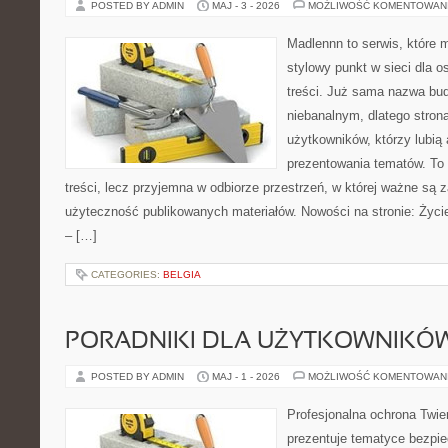
POSTED BY ADMIN
MAJ - 3 - 2026
MOŻLIWOŚĆ KOMENTOWAN
Madlennn to serwis, które 
stylowy punkt w sieci dla 
treści. Już sama nazwa bu
niebanalnym, dlatego stro
użytkowników, którzy lubią 
prezentowania tematów. To 
treści, lecz przyjemna w odbiorze przestrzeń, w której ważne są 
użyteczność publikowanych materiałów. Nowości na stronie: Życie 
– […]
CATEGORIES:
BELGIA
PORADNIKI DLA UŻYTKOWNIKÓ
POSTED BY ADMIN
MAJ - 1 - 2026
MOŻLIWOŚĆ KOMENTOWAN
Profesjonalna ochrona Twier
prezentuje tematyce bezpi