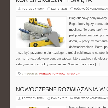
ROK LITURGICZNY I ŚWIĘTA
POSTED BY ADMIN
KWI - 7 - 2026
MOŻLIWOŚĆ KOMENTOWAN
Blog duchowy dedykowany 
Boga, który łączy powszed
modlitwą. To przestrzeń, w
jest pozbawiona praktyczn
domu, w pracy, w momentac
doświadczeniach. Portal po
może być przystępne dla każdego, a treści publikowane na stron
ducha. To rozbudowane centrum wiedzy, które zachęca do głębs
zatrzymania oraz odkrywania sensu. Nowości na stronie […]
CATEGORIES:
PRZEWÓZ TOWARÓW I SPEDYCJA
NOWOCZESNE ROZWIĄZANIA W 
POSTED BY ADMIN
KWI - 5 - 2026
MOŻLIWOŚĆ KOMENTOWAN
Prezentowana witryna inter