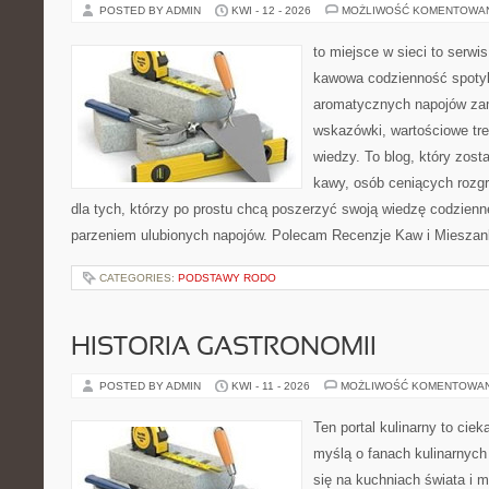
POSTED BY ADMIN
KWI - 12 - 2026
MOŻLIWOŚĆ KOMENTOWA
to miejsce w sieci to serwis
kawowa codzienność spotyka
aromatycznych napojów zam
wskazówki, wartościowe tre
wiedzy. To blog, który zost
kawy, osób ceniących rozgr
dla tych, którzy po prostu chcą poszerzyć swoją wiedzę codzienn
parzeniem ulubionych napojów. Polecam Recenzje Kaw i Mieszanki
CATEGORIES:
PODSTAWY RODO
HISTORIA GASTRONOMII
POSTED BY ADMIN
KWI - 11 - 2026
MOŻLIWOŚĆ KOMENTOWA
Ten portal kulinarny to cie
myślą o fanach kulinarnych 
się na kuchniach świata i 