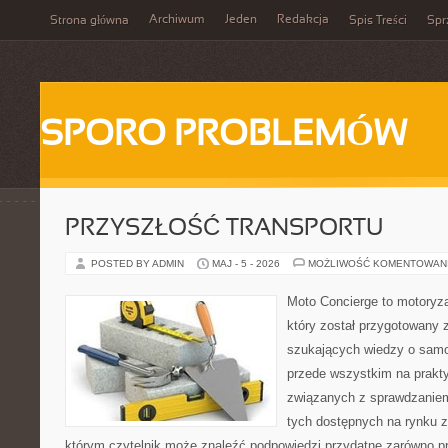
Archiwum
Jeden
Redakcja
Strona główna
Spis Treści
Spr
SPORO PROBLEMÓW
PRZYSZŁOŚĆ TRANSPORTU
POSTED BY ADMIN
MAJ - 5 - 2026
MOŻLIWOŚĆ KOMENTOWAN
Moto Concierge to motoryza
który został przygotowany 
szukających wiedzy o samo
przede wszystkim na prakt
związanych z sprawdzanie
tych dostępnych na rynku z 
którym czytelnik może znaleźć podpowiedzi przydatne zarówno pr