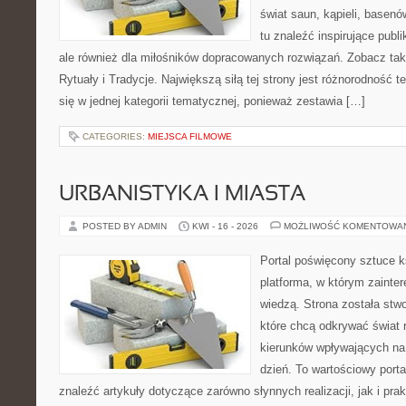
świat saun, kąpieli, base
tu znaleźć inspirujące publ
ale również dla miłośników dopracowanych rozwiązań. Zobacz t
Rytuały i Tradycje. Największą siłą tej strony jest różnorodność
się w jednej kategorii tematycznej, ponieważ zestawia […]
CATEGORIES:
MIEJSCA FILMOWE
URBANISTYKA I MIASTA
POSTED BY ADMIN
KWI - 16 - 2026
MOŻLIWOŚĆ KOMENTOWA
Portal poświęcony sztuce k
platforma, w którym zainte
wiedzą. Strona została stw
które chcą odkrywać świat re
kierunków wpływających na 
dzień. To wartościowy port
znaleźć artykuły dotyczące zarówno słynnych realizacji, jak i pr