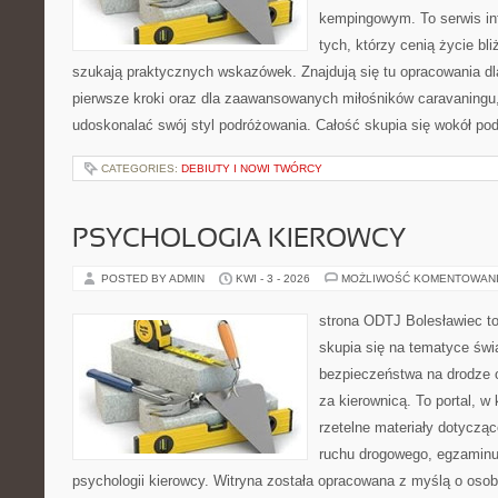
kempingowym. To serwis in
tych, którzy cenią życie bli
szukają praktycznych wskazówek. Znajdują się tu opracowania dl
pierwsze kroki oraz dla zaawansowanych miłośników caravaningu,
udoskonalać swój styl podróżowania. Całość skupia się wokół po
CATEGORIES:
DEBIUTY I NOWI TWÓRCY
PSYCHOLOGIA KIEROWCY
POSTED BY ADMIN
KWI - 3 - 2026
MOŻLIWOŚĆ KOMENTOWAN
strona ODTJ Bolesławiec to
skupia się na tematyce świ
bezpieczeństwa na drodze o
za kierownicą. To portal, w
rzetelne materiały dotycząc
ruchu drogowego, egzaminu 
psychologii kierowcy. Witryna została opracowana z myślą o oso