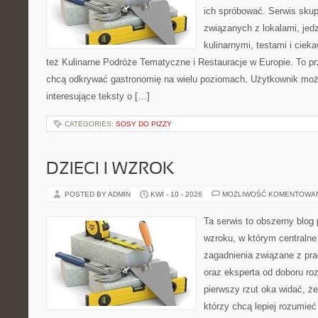
ich spróbować. Serwis skup
związanych z lokalami, jed
kulinarnymi, testami i cie
też Kulinarne Podróże Tematyczne i Restauracje w Europie. To pr
chcą odkrywać gastronomię na wielu poziomach. Użytkownik moż
interesujące teksty o […]
CATEGORIES:
SOSY DO PIZZY
DZIECI I WZROK
POSTED BY ADMIN
KWI - 10 - 2026
MOŻLIWOŚĆ KOMENTOWA
Ta serwis to obszerny blog
wzroku, w którym centralne
zagadnienia związane z pra
oraz eksperta od doboru ro
pierwszy rzut oka widać, że 
którzy chcą lepiej rozumieć