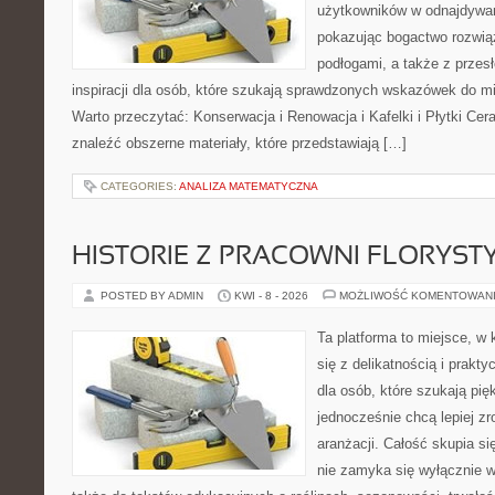
użytkowników w odnajdywani
pokazując bogactwo rozwią
podłogami, a także z przes
inspiracji dla osób, które szukają sprawdzonych wskazówek do mi
Warto przeczytać: Konserwacja i Renowacja i Kafelki i Płytki Ce
znaleźć obszerne materiały, które przedstawiają […]
CATEGORIES:
ANALIZA MATEMATYCZNA
HISTORIE Z PRACOWNI FLORYS
POSTED BY ADMIN
KWI - 8 - 2026
MOŻLIWOŚĆ KOMENTOWAN
Ta platforma to miejsce, w 
się z delikatnością i prakt
dla osób, które szukają pi
jednocześnie chcą lepiej z
aranżacji. Całość skupia si
nie zamyka się wyłącznie w