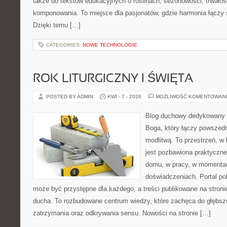
także do tekstów edukacyjnych o roślinach, sezonowości, trwałoś
komponowania. To miejsce dla pasjonatów, gdzie harmonia łączy 
Dzięki temu […]
CATEGORIES:
NOWE TECHNOLOGIE
ROK LITURGICZNY I ŚWIĘTA
POSTED BY ADMIN
KWI - 7 - 2026
MOŻLIWOŚĆ KOMENTOWAN
Blog duchowy dedykowany 
Boga, który łączy powszed
modlitwą. To przestrzeń, w
jest pozbawiona praktyczn
domu, w pracy, w momentac
doświadczeniach. Portal po
może być przystępne dla każdego, a treści publikowane na stron
ducha. To rozbudowane centrum wiedzy, które zachęca do głębs
zatrzymania oraz odkrywania sensu. Nowości na stronie […]