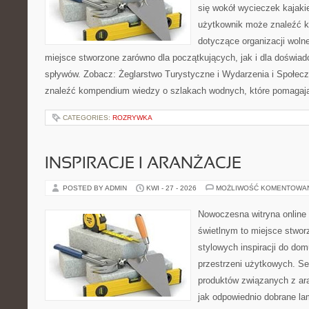
się wokół wycieczek kajak
użytkownik może znaleźć k
dotyczące organizacji woln
miejsce stworzone zarówno dla początkujących, jak i dla doświa
spływów. Zobacz: Żeglarstwo Turystyczne i Wydarzenia i Społec
znaleźć kompendium wiedzy o szlakach wodnych, które pomagaj
CATEGORIES:
ROZRYWKA
INSPIRACJE I ARANŻACJE
POSTED BY ADMIN
KWI - 27 - 2026
MOŻLIWOŚĆ KOMENTOWA
Nowoczesna witryna online
świetlnym to miejsce stwor
stylowych inspiracji do dom
przestrzeni użytkowych. Se
produktów związanych z ara
jak odpowiednio dobrane la