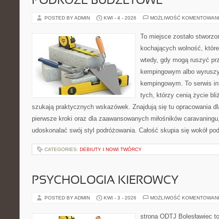
PODRÓŻE BUDŻETOWE
POSTED BY ADMIN
KWI - 4 - 2026
MOŻLIWOŚĆ KOMENTOWAN
To miejsce zostało stworz
kochających wolność, które
wtedy, gdy mogą ruszyć prz
kempingowym albo wyruszy
kempingowym. To serwis in
tych, którzy cenią życie bli
szukają praktycznych wskazówek. Znajdują się tu opracowania dl
pierwsze kroki oraz dla zaawansowanych miłośników caravaningu,
udoskonalać swój styl podróżowania. Całość skupia się wokół po
CATEGORIES:
DEBIUTY I NOWI TWÓRCY
PSYCHOLOGIA KIEROWCY
POSTED BY ADMIN
KWI - 3 - 2026
MOŻLIWOŚĆ KOMENTOWAN
strona ODTJ Bolesławiec to