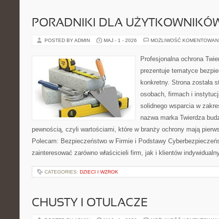
PORADNIKI DLA UŻYTKOWNIKÓ
POSTED BY ADMIN
MAJ - 1 - 2026
MOŻLIWOŚĆ KOMENTOWAN
Profesjonalna ochrona Twier
prezentuje tematyce bezpi
konkretny. Strona została 
osobach, firmach i instytuc
solidnego wsparcia w zakr
nazwa marka Twierdza budz
pewnością, czyli wartościami, które w branży ochrony mają pier
Polecam: Bezpieczeństwo w Firmie i Podstawy Cyberbezpieczeńst
zainteresować zarówno właścicieli firm, jak i klientów indywidualn
CATEGORIES:
DZIECI I WZROK
CHUSTY I OTULACZE