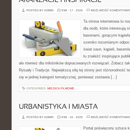
ARANŻACJE I INSPIRACJE
POSTED BY ADMIN
KWI - 17 - 2026
MOŻLIWOŚĆ KOMENTOWA
Ta strona internetowa to n
dla osób, które interesują 
basenami, gorącymi kąpiel
szeroko rozumianym odpocz
świat saun, kąpieli, base
tu znaleźć inspirujące publ
ale również dla miłośników dopracowanych rozwiązań. Zobacz t
Rytuały i Tradycje. Największą siłą tej strony jest różnorodność
się w jednej kategorii tematycznej, ponieważ zestawia […]
CATEGORIES:
MIEJSCA FILMOWE
URBANISTYKA I MIASTA
POSTED BY ADMIN
KWI - 16 - 2026
MOŻLIWOŚĆ KOMENTOWA
Portal poświęcony sztuce k