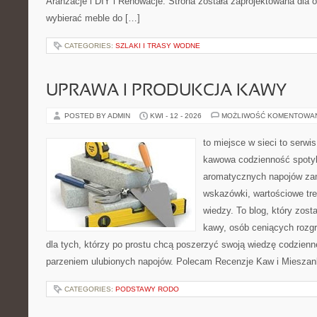
Aranżacje i DIY i Renowacje. Strona została zaprojektowana dla 
wybierać meble do […]
CATEGORIES:
SZLAKI I TRASY WODNE
UPRAWA I PRODUKCJA KAWY
POSTED BY ADMIN
KWI - 12 - 2026
MOŻLIWOŚĆ KOMENTOWA
to miejsce w sieci to serwis
kawowa codzienność spotyka
aromatycznych napojów zam
wskazówki, wartościowe tre
wiedzy. To blog, który zost
kawy, osób ceniących rozgr
dla tych, którzy po prostu chcą poszerzyć swoją wiedzę codzienn
parzeniem ulubionych napojów. Polecam Recenzje Kaw i Mieszanki
CATEGORIES:
PODSTAWY RODO