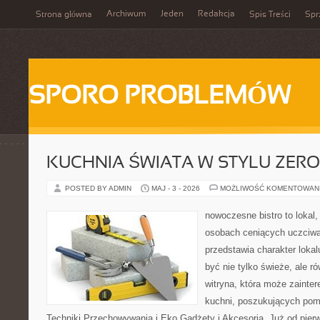
Archiwum
Jeden
Redakcja
Strona główna
Spis Treści
Spr
SPORO PROBLEMÓW
KUCHNIA ŚWIATA W STYLU ZER
POSTED BY ADMIN
MAJ - 3 - 2026
MOŻLIWOŚĆ KOMENTOWAN
nowoczesne bistro to lokal,
osobach ceniących uczciwą 
przedstawia charakter lokal
być nie tylko świeże, ale 
witryna, która może zainte
kuchni, poszukujących pom
Techniki Przechowywania i Eko Gadżety i Akcesoria. Już od pier