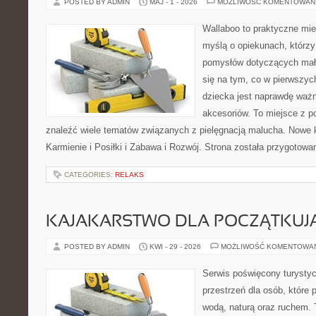
POSTED BY ADMIN
MAJ - 1 - 2026
MOŻLIWOŚĆ KOMENTOWAN
Wallaboo to praktyczne mie
myślą o opiekunach, którzy
pomysłów dotyczących mały
się na tym, co w pierwszych
dziecka jest naprawdę wa
akcesoriów. To miejsce z 
znaleźć wiele tematów związanych z pielęgnacją malucha. Nowe ka
Karmienie i Posiłki i Zabawa i Rozwój. Strona została przygotow
CATEGORIES:
RELAKS
KAJAKARSTWO DLA POCZĄTKUJ
POSTED BY ADMIN
KWI - 29 - 2026
MOŻLIWOŚĆ KOMENTOWA
Serwis poświęcony turystyc
przestrzeń dla osób, które 
wodą, naturą oraz ruchem. 