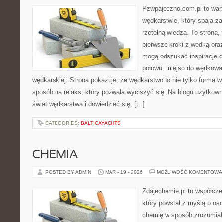
Pzwpajeczno.com.pl to wart
wędkarstwie, który spaja z
rzetelną wiedzą. To strona
pierwsze kroki z wędką or
mogą odszukać inspiracje d
połowu, miejsc do wędkowan
wędkarskiej. Strona pokazuje, że wędkarstwo to nie tylko forma 
sposób na relaks, który pozwala wyciszyć się. Na blogu użytkow
świat wędkarstwa i dowiedzieć się, […]
CATEGORIES:
BALTICAYACHTS
CHEMIA
POSTED BY ADMIN
MAR - 19 - 2026
MOŻLIWOŚĆ KOMENTOWA
Zdajechemie.pl to współcze
który powstał z myślą o o
chemię w sposób zrozumiał