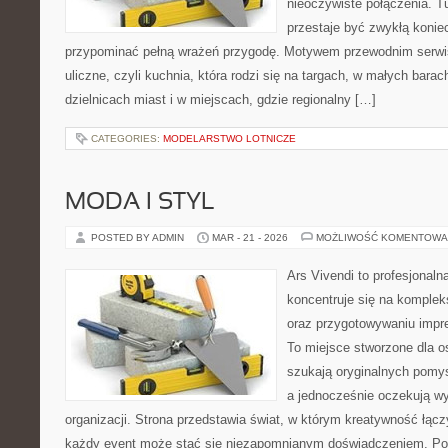
nieoczywiste połączenia. T
przestaje być zwykłą konie
przypominać pełną wrażeń przygodę. Motywem przewodnim serwisu
uliczne, czyli kuchnia, która rodzi się na targach, w małych bara
dzielnicach miast i w miejscach, gdzie regionalny […]
CATEGORIES:
MODELARSTWO LOTNICZE
MODA I STYL
POSTED BY ADMIN
MAR - 21 - 2026
MOŻLIWOŚĆ KOMENTOWA
Ars Vivendi to profesjonalna
koncentruje się na komple
oraz przygotowywaniu imp
To miejsce stworzone dla osó
szukają oryginalnych pomy
a jednocześnie oczekują w
organizacji. Strona przedstawia świat, w którym kreatywność łącz
każdy event może stać się niezapomnianym doświadczeniem. Po