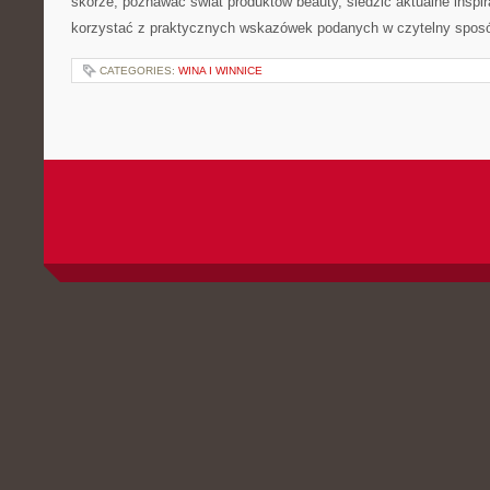
skórze, poznawać świat produktów beauty, śledzić aktualne inspir
korzystać z praktycznych wskazówek podanych w czytelny sposó
CATEGORIES:
WINA I WINNICE