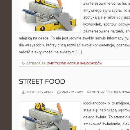
zainteresowanie do ruchu, 
aktywnego stylu życia. To s
spotykają się miłośnicy jaz
łyżworolek, sportów lodowy
zainteresowane nartami, s
miejską na desce. To nie jest jedynie zwykły serwis informacyjny,
dla wszystkich, którzy chcą rozwijać swoje kompetencje, poznaw
radość z aktywności na świeżym […]
CATEGORIES:
ZABYTKOWE MODELE SAMOCHODÓW
STREET FOOD
POSTED BY ADMIN
MAR - 22 - 2026
MOŻLIWOŚĆ KOMENTOWA
icookandbook.pl to miejsce
staje się inspirującą wędr
całego świata. To strona dl
smakować świadomie, ciekaw