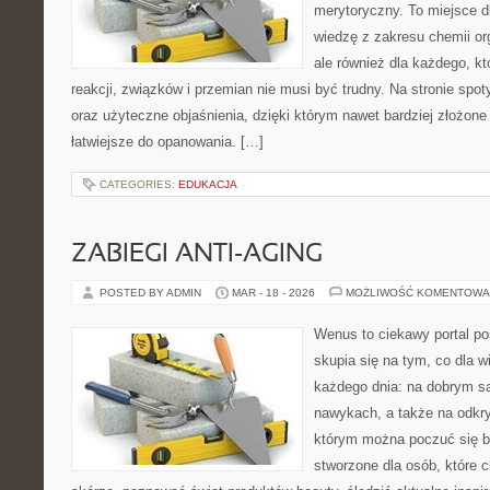
merytoryczny. To miejsce dl
wiedzę z zakresu chemii org
ale również dla każdego, k
reakcji, związków i przemian nie musi być trudny. Na stronie spot
oraz użyteczne objaśnienia, dzięki którym nawet bardziej złożone 
łatwiejsze do opanowania. […]
CATEGORIES:
EDUKACJA
ZABIEGI ANTI-AGING
POSTED BY ADMIN
MAR - 18 - 2026
MOŻLIWOŚĆ KOMENTOWA
Wenus to ciekawy portal poś
skupia się na tym, co dla w
każdego dnia: na dobrym s
nawykach, a także na odkr
którym można poczuć się ba
stworzone dla osób, które 