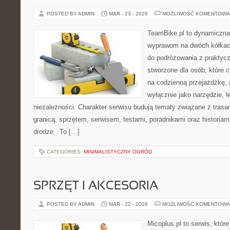
POSTED BY ADMIN
MAR - 23 - 2026
MOŻLIWOŚĆ KOMENTOWA
TeamBike.pl to dynamiczna
wyprawom na dwóch kółkach
do podróżowania z praktycz
stworzone dla osób, które c
na codzienną przejażdżkę, a
wyłącznie jako narzędzie, l
niezależności. Charakter serwisu budują tematy związane z trasa
granicą, sprzętem, serwisem, testami, poradnikami oraz historiam
drodze. To […]
CATEGORIES:
MINIMALISTYCZNY OGRÓD
SPRZĘT I AKCESORIA
POSTED BY ADMIN
MAR - 22 - 2026
MOŻLIWOŚĆ KOMENTOWA
Micoplus.pl to serwis, któr