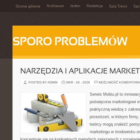
Archiwum
Jeden
Redakcja
Strona główna
Spis Treści
Spr
SPORO PROBLEMÓW
NARZĘDZIA I APLIKACJE MARKE
POSTED BY ADMIN
MAR - 26 - 2026
MOŻLIWOŚĆ KOMENTOWA
Serwis Mobiu.pl to innowacy
poświęcona marketingowi in
praktyczną wiedzę z zakres
przestrzeń, w którym firmy,
twórcy mogą znaleźć pomy
marketingu w środowisku onl
koncentruje się na konkretnych metodach związanych z rozwijani