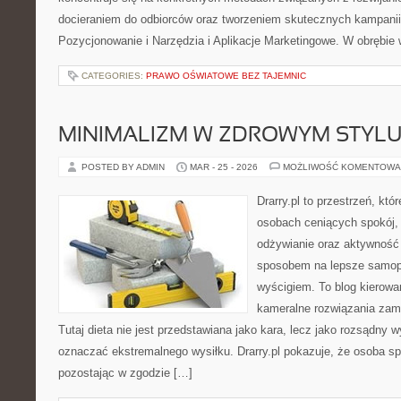
docieraniem do odbiorców oraz tworzeniem skutecznych kampani
Pozycjonowanie i Narzędzia i Aplikacje Marketingowe. W obrębie 
CATEGORIES:
PRAWO OŚWIATOWE BEZ TAJEMNIC
MINIMALIZM W ZDROWYM STYLU
POSTED BY ADMIN
MAR - 25 - 2026
MOŻLIWOŚĆ KOMENTOWA
Drarry.pl to przestrzeń, któ
osobach ceniących spokój, 
odżywianie oraz aktywność
sposobem na lepsze samopo
wyścigiem. To blog kierowa
kameralne rozwiązania zami
Tutaj dieta nie jest przedstawiana jako kara, lecz jako rozsądny 
oznaczać ekstremalnego wysiłku. Drarry.pl pokazuje, że osoba s
pozostając w zgodzie […]