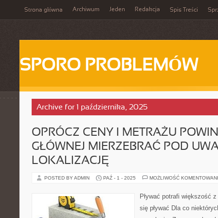
Archiwum
Jeden
Redakcja
Strona główna
Spis Treści
Spr
SPORO PROBLEMÓW
Archive for 1 października, 2025
OPRÓCZ CENY I METRAŻU POWI
GŁÓWNEJ MIERZEBRAĆ POD UW
LOKALIZACJĘ
POSTED BY ADMIN
PAŹ - 1 - 2025
MOŻLIWOŚĆ KOMENTOWAN
Pływać potrafi większość z
się pływać Dla co niektóry