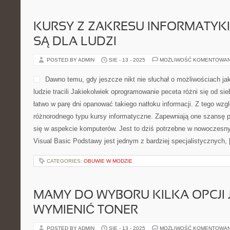
KURSY Z ZAKRESU INFORMATYK
SĄ DLA LUDZI
POSTED BY ADMIN
SIE - 13 - 2025
MOŻLIWOŚĆ KOMENTOWA
Dawno temu, gdy jeszcze nikt nie słuchał o możliwościach jak
ludzie tracili Jakiekolwiek oprogramowanie peceta różni się od si
łatwo w parę dni opanować takiego natłoku informacji. Z tego wz
różnorodnego typu kursy informatyczne. Zapewniają one szansę 
się w aspekcie komputerów. Jest to dziś potrzebne w nowoczesny
Visual Basic Podstawy jest jednym z bardziej specjalistycznych,
CATEGORIES:
OBUWIE W MODZIE
MAMY DO WYBORU KILKA OPCJI 
WYMIENIĆ TONER
POSTED BY ADMIN
SIE - 13 - 2025
MOŻLIWOŚĆ KOMENTOWA