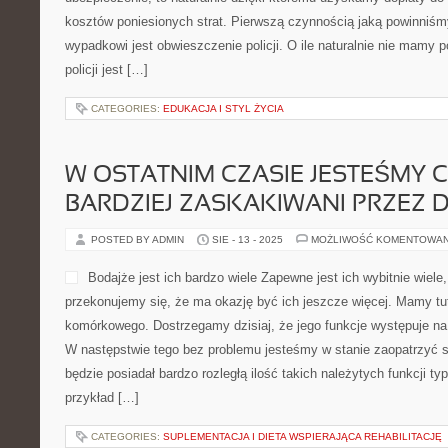
kosztów poniesionych strat. Pierwszą czynnością jaką powinniśm
wypadkowi jest obwieszczenie policji. O ile naturalnie nie mamy
policji jest […]
CATEGORIES:
EDUKACJA I STYL ŻYCIA
W OSTATNIM CZASIE JESTEŚMY 
BARDZIEJ ZASKAKIWANI PRZEZ 
POSTED BY ADMIN
SIE - 13 - 2025
MOŻLIWOŚĆ KOMENTOWA
Bodajże jest ich bardzo wiele Zapewne jest ich wybitnie wiele
przekonujemy się, że ma okazję być ich jeszcze więcej. Mamy tut
komórkowego. Dostrzegamy dzisiaj, że jego funkcje występuje n
W następstwie tego bez problemu jesteśmy w stanie zaopatrzyć si
będzie posiadał bardzo rozległą ilość takich należytych funkcji typ
przykład […]
CATEGORIES:
SUPLEMENTACJA I DIETA WSPIERAJĄCA REHABILITACJĘ