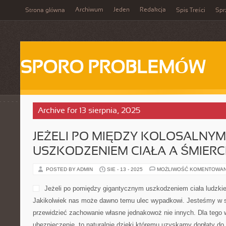
Archiwum
Jeden
Redakcja
Strona główna
Spis Treści
Spr
SPORO PROBLEMÓW
Archive for 13 sierpnia, 2025
JEŻELI PO MIĘDZY KOLOSALNYM
USZKODZENIEM CIAŁA A ŚMIERCI
POSTED BY ADMIN
SIE - 13 - 2025
MOŻLIWOŚĆ KOMENTOWA
Jeżeli po pomiędzy gigantycznym uszkodzeniem ciała ludzkieg
Jakikolwiek nas może dawno temu ulec wypadkowi. Jesteśmy w 
przewidzieć zachowanie własne jednakowoż nie innych. Dla tego 
ubezpieczenie, to naturalnie dzięki któremu uzyskamy dopłaty d