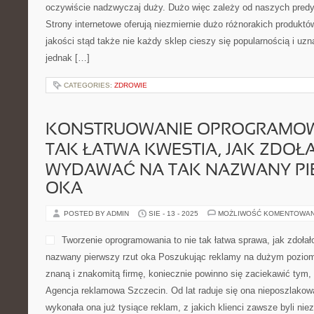
oczywiście nadzwyczaj duży. Dużo więc zależy od naszych predys
Strony internetowe oferują niezmiernie dużo różnorakich produktó
jakości stąd także nie każdy sklep cieszy się popularnością i uzn
jednak […]
CATEGORIES:
ZDROWIE
KONSTRUOWANIE OPROGRAMOWA
TAK ŁATWA KWESTIA, JAK ZDOŁA
WYDAWAĆ NA TAK NAZWANY PI
OKA
POSTED BY ADMIN
SIE - 13 - 2025
MOŻLIWOŚĆ KOMENTOWA
Tworzenie oprogramowania to nie tak łatwa sprawa, jak zdoła
nazwany pierwszy rzut oka Poszukując reklamy na dużym poziom
znaną i znakomitą firmę, koniecznie powinno się zaciekawić tym
Agencja reklamowa Szczecin. Od lat raduje się ona nieposzlakowa
wykonała ona już tysiące reklam, z jakich klienci zawsze byli nie