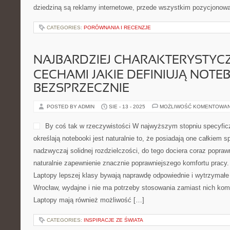
dziedziną są reklamy internetowe, przede wszystkim pozycjonowa
CATEGORIES:
PORÓWNANIA I RECENZJE
NAJBARDZIEJ CHARAKTERYSTYC
CECHAMI JAKIE DEFINIUJĄ NOTEB
BEZSPRZECZNIE
POSTED BY ADMIN
SIE - 13 - 2025
MOŻLIWOŚĆ KOMENTOWA
By coś tak w rzeczywistości W najwyższym stopniu specyfic
określają notebooki jest naturalnie to, że posiadają one całkiem sp
nadzwyczaj solidnej rozdzielczości, do tego dociera coraz popra
naturalnie zapewnienie znacznie poprawniejszego komfortu pracy.
Laptopy lepszej klasy bywają naprawdę odpowiednie i wytrzymałe
Wrocław, wydajne i nie ma potrzeby stosowania zamiast nich kom
Laptopy mają również możliwość […]
CATEGORIES:
INSPIRACJE ZE ŚWIATA