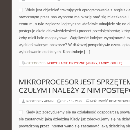
Wiele jest objaśnień traktujących oprogramowania z angielskie
stworzonym przez nas wyborem ma okazję stać się mieszkanie lu
centrum, o tyle zaplecze logistyczne właściwie odnajdzie się na 
postępuje około dziewięćdziesięciu procent przedsiębiorców, kt
żeby mieli hale magazynowe. Wątpliwość kolejne: wynajmować c
wydzierżawionym obszarze? W dłuższej perspektywie czasu opłaca
wybudowanie osobistych. Konstrukcje […]
CATEGORIES:
MODYFIKACJE OPTYCZNE (WRAPY, LAMPY, GRILLE)
MIKROPROCESOR JEST SPRZĘTE
CZUŁYM I NALEŻY Z NIM POST
POSTED BY ADMIN
SIE - 13 - 2025
MOŻLIWOŚĆ KOMENTOWA
Kiedy już zdecydujemy się na działalność gospodarczą prowa
się zastanowić jaką dziedziną Kiedy już zdecydujemy się na dzia
prowadzoną przez Internet warto się zastanowić jaką dziedziną si