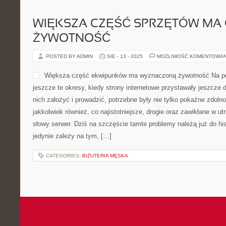
WIĘKSZA CZĘŚĆ SPRZĘTÓW MA
ŻYWOTNOŚĆ
POSTED BY ADMIN
SIE - 13 - 2025
MOŻLIWOŚĆ KOMENTOWA
Większa część ekwipunków ma wyznaczoną żywotność Na pe
jeszcze te okresy, kiedy strony internetowe przystawały jeszcze 
nich założyć i prowadzić, potrzebne były nie tylko pokaźne zdolno
jakkolwiek również, co najistotniejsze, drogie oraz zawikłane w u
słowy serwer. Dziś na szczęście tamte problemy należą już do his
jedynie zależy na tym, […]
CATEGORIES:
BIŻUTERIA MĘSKA