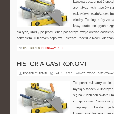
kawowa codzienność spotyka
aromatycznych napojów zam
wskazówki, wartościowe tre
wiedzy. To blog, który zost
kawy, osób ceniących rozgr
dla tych, którzy po prostu chcą poszerzyć swoją wiedzę codzienn
parzeniem ulubionych napojów. Polecam Recenzje Kaw i Mieszanki
CATEGORIES:
PODSTAWY RODO
HISTORIA GASTRONOMII
POSTED BY ADMIN
KWI - 11 - 2026
MOŻLIWOŚĆ KOMENTOWA
Ten portal kulinarny to cie
myślą o fanach kulinarnych 
się na kuchniach świata i 
ich spróbować. Serwis skup
związanych z lokalami, jed
kulinarnymi, testami i cie