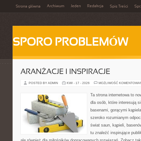
Archiwum
Jeden
Redakcja
Strona główna
Spis Treści
Spr
SPORO PROBLEMÓW
ARANŻACJE I INSPIRACJE
POSTED BY ADMIN
KWI - 17 - 2026
MOŻLIWOŚĆ KOMENTOWA
Ta strona internetowa to n
dla osób, które interesują 
basenami, gorącymi kąpiel
szeroko rozumianym odpocz
świat saun, kąpieli, base
tu znaleźć inspirujące publ
ale również dla miłośników dopracowanych rozwiązań. Zobacz t